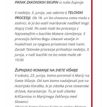
PIKNIK ZAKONSKIH SKUPIN
iz naše župnije.
V nedeljo, 3. junija, vas vabimo k
TELOVSKI
PROCESIJI
. Ob 18. uri bo slovesna sveta maša v
stolnici, ki jo bo vodil mariborski nadškof msgr.
Alojzij Cvikl. Po sveti maši bo procesija z
Najsvetejšim v baziliko Matere Usmiljenja. S
procesijo želimo Bogu izkazati veselje in
hvaležnost za njegovo prisotnost med nami.
Zaradi Telovske procesije prihodnjo nedeljo, 3.
junija, v naši baziliki ne bo svete maše ob
19.00.
ŽUPNIJSKO ROMANJE NA SVETE VIŠARJE
V soboto, 23. junija, bomo poromali k Mariji na
Svete Višarje. Od tam bomo nadaljevali pot na
Avstrijsko Koroško, ki je zibelka prve slovenske
države, Karantanije. Tu je tudi zibelka
krščanstva in Marijinega češčenja med
Slovenci.
Obiskali bomo Gospo Sveto in cerkev Matere