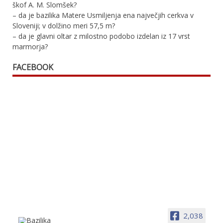
škof A. M. Slomšek?
– da je bazilika Matere Usmiljenja ena največjih cerkva v
Sloveniji; v dolžino meri 57,5 m?
– da je glavni oltar z milostno podobo izdelan iz 17 vrst
marmorja?
FACEBOOK
2,038