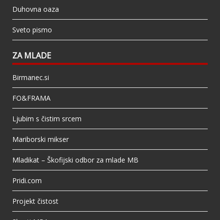
Duhovna oaza
Sveto pismo
ZA MLADE
Birmanec.si
FO&FRAMA
Ljubim s čistim srcem
Mariborski mikser
Mladikat – Škofijski odbor za mlade MB
Pridi.com
Projekt čistost