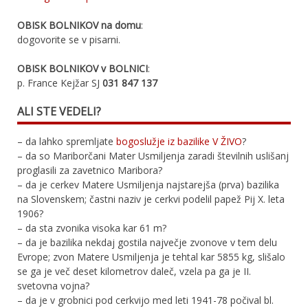
OBISK BOLNIKOV na domu
:
dogovorite se v pisarni.
OBISK BOLNIKOV v BOLNICI
:
p. France Kejžar SJ
031 847 137
ALI STE VEDELI?
– da lahko spremljate
bogoslužje iz bazilike V ŽIVO
?
– da so Mariborčani Mater Usmiljenja zaradi številnih uslišanj
proglasili za zavetnico Maribora?
– da je cerkev Matere Usmiljenja najstarejša (prva) bazilika
na Slovenskem; častni naziv je cerkvi podelil papež Pij X. leta
1906?
– da sta zvonika visoka kar 61 m?
– da je bazilika nekdaj gostila največje zvonove v tem delu
Evrope; zvon Matere Usmiljenja je tehtal kar 5855 kg, slišalo
se ga je več deset kilometrov daleč, vzela pa ga je II.
svetovna vojna?
– da je v grobnici pod cerkvijo med leti 1941-78 počival bl.