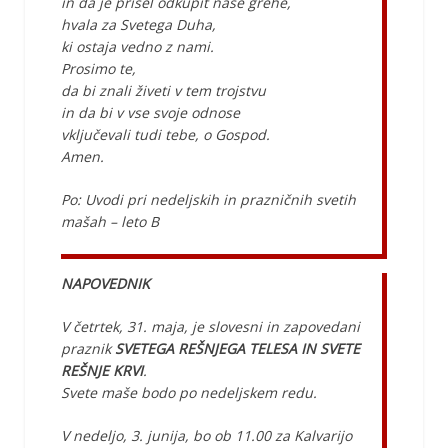
in da je prišel odkupit naše grehe,
hvala za Svetega Duha,
ki ostaja vedno z nami.
Prosimo te,
da bi znali živeti v tem trojstvu
in da bi v vse svoje odnose
vključevali tudi tebe, o Gospod.
Amen.
Po: Uvodi pri nedeljskih in prazničnih svetih
mašah – leto B
NAPOVEDNIK
V četrtek, 31. maja, je slovesni in zapovedani
praznik
SVETEGA REŠNJEGA TELESA IN SVETE
REŠNJE KRVI
.
Svete maše bodo po nedeljskem redu.
V nedeljo, 3. junija, bo ob 11.00 za Kalvarijo