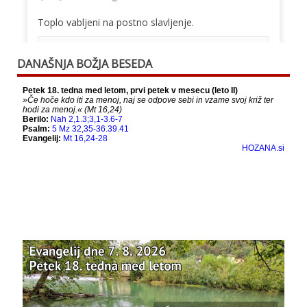
Toplo vabljeni na postno slavljenje.
This content isn't available right now
DANAŠNJA BOŽJA BESEDA
When this happens, it's usually because the
owner only shared it with a small group of
people, changed who can see it or it's been
deleted.
View on Facebook
·
Share
Bazilika Matere Usmiljenja
12 months ago
Že 125 let - za vas.
www.bazilika.info/125-letnica-
posvetitve-cerkve/
Photo
View on Facebook
·
Share