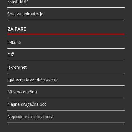
Skavti MB1
Šola za animatorje
ZA PARE
24kul.si
DIŽ
Iskreni.net
Ljubezen brez obžalovanja
Mi smo družina
Najina drugačna pot
Neplodnost-rodovitnost