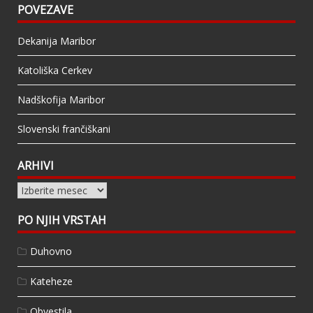
POVEZAVE
Dekanija Maribor
Katoliška Cerkev
Nadškofija Maribor
Slovenski frančiškani
ARHIVI
Arhivi
PO NJIH VRSTAH
Duhovno
Kateheze
Obvestila