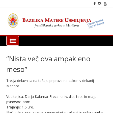
Skip
to
content
fra
cer
Mar
Bazilika Matere Usmiljenja
“Nista več dva ampak eno
meso”
Tretja delavnica na tečaju priprave na zakon v dekaniji
Maribor
Voditeljica: Darja Kalamar Frece, univ. dipl. teol. in mag.
psihosoc. pom.
Trajanje: 1,5 ure.
Način dela: predavanje z vmesnimi vprašanji in prikaz preko