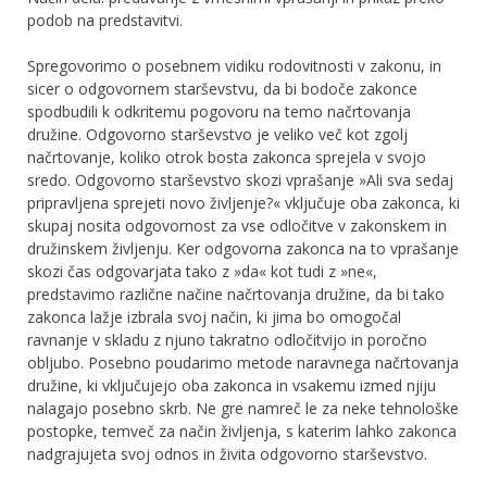
podob na predstavitvi.
Spregovorimo o posebnem vidiku rodovitnosti v zakonu, in
sicer o odgovornem starševstvu, da bi bodoče zakonce
spodbudili k odkritemu pogovoru na temo načrtovanja
družine. Odgovorno starševstvo je veliko več kot zgolj
načrtovanje, koliko otrok bosta zakonca sprejela v svojo
sredo. Odgovorno starševstvo skozi vprašanje »Ali sva sedaj
pripravljena sprejeti novo življenje?« vključuje oba zakonca, ki
skupaj nosita odgovornost za vse odločitve v zakonskem in
družinskem življenju. Ker odgovorna zakonca na to vprašanje
skozi čas odgovarjata tako z »da« kot tudi z »ne«,
predstavimo različne načine načrtovanja družine, da bi tako
zakonca lažje izbrala svoj način, ki jima bo omogočal
ravnanje v skladu z njuno takratno odločitvijo in poročno
obljubo. Posebno poudarimo metode naravnega načrtovanja
družine, ki vključujejo oba zakonca in vsakemu izmed njiju
nalagajo posebno skrb. Ne gre namreč le za neke tehnološke
postopke, temveč za način življenja, s katerim lahko zakonca
nadgrajujeta svoj odnos in živita odgovorno starševstvo.