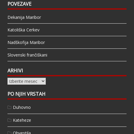
POVEZAVE
Dekanija Maribor
Katoliška Cerkev
Nadškofija Maribor
Slovenski frančiškani
ARHIVI
Arhivi
PO NJIH VRSTAH
Duhovno
Kateheze
Obvestila