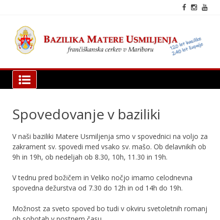
Skip
to
content
fra
cer
Mar
Bazilika Matere Usmiljenja
Spovedovanje v baziliki
V naši baziliki Matere Usmiljenja smo v spovednici na voljo za
zakrament sv. spovedi med vsako sv. mašo. Ob delavnikih ob
9h in 19h, ob nedeljah ob 8.30, 10h, 11.30 in 19h.
V tednu pred božičem in Veliko nočjo imamo celodnevna
spovedna dežurstva od 7.30 do 12h in od 14h do 19h.
Možnost za sveto spoved bo tudi v okviru svetoletnih romanj
ob sobotah v postnem času.