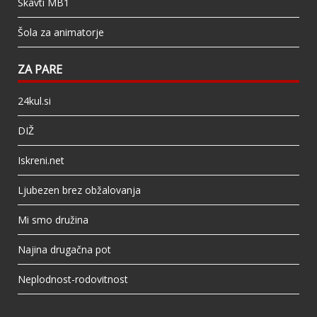
Skavti MB1
Šola za animatorje
ZA PARE
24kul.si
DIŽ
Iskreni.net
Ljubezen brez obžalovanja
Mi smo družina
Najina drugačna pot
Neplodnost-rodovitnost