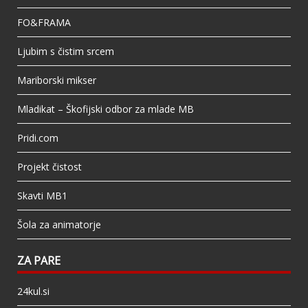
FO&FRAMA
Ljubim s čistim srcem
Mariborski mikser
Mladikat – Škofijski odbor za mlade MB
Pridi.com
Projekt čistost
Skavti MB1
Šola za animatorje
ZA PARE
24kul.si