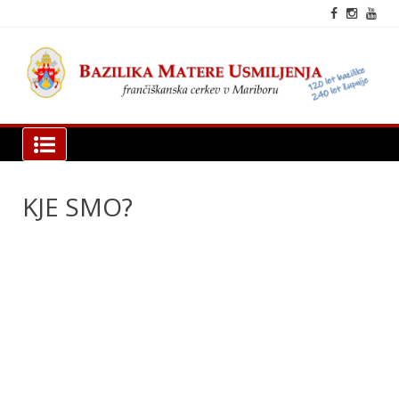
Skip
to
content
fra
cer
Mar
Bazilika Matere Usmiljenja
KJE SMO?