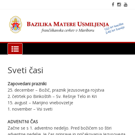
Skip
to
content
fra
cer
Mar
Bazilika Matere Usmiljenja
Sveti časi
Zapovedani prazniki
25. december – Božič, praznik Jezusovega rojstva
2. četrtek po Binkoštih – Sv. Rešnje Telo in Kri
15. avgust – Marijino vnebovzetje
1. november – Vsi sveti
ADVENTNI ČAS
Začne se s 1. adventno nedeljo. Pred božičem so štiri
adventne nedelje. Je čas priprave in pričakovanja Jezusovega