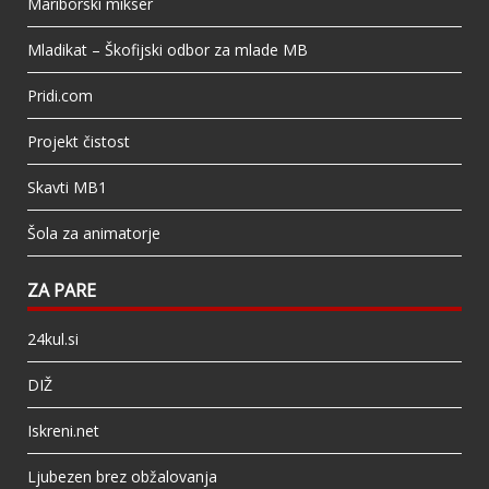
Mariborski mikser
Mladikat – Škofijski odbor za mlade MB
Pridi.com
Projekt čistost
Skavti MB1
Šola za animatorje
ZA PARE
24kul.si
DIŽ
Iskreni.net
Ljubezen brez obžalovanja