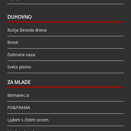
DUHOVNO
Božja Beseda dneva
Brevir
Duhovna oaza
Sveto pismo
ZA MLADE
Birmanec.si
FO&FRAMA
Ljubim s čistim srcem