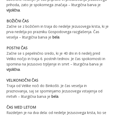
prihoda, zato je spokornega značaja – liturgična barva je
vijolična
.
BOŽIČNI ČAS
Začne se z božičem in traja do nedelje Jezusovega krsta, ki je
prva nedelja po prazniku Gospodovega razglašenja. Čas
veselja – liturgična barva je
bela
.
POSTNI ČAS
Začne se s pepelnično sredo, ki je 40 dni in 6 nedelj pred
Veliko nočjo in traja 6. postnih tednov. Je čas spokornosti in
spomina na Jezusovo trpljenje in smrt – liturgična barva je
vijolična
.
VELIKONOČNI ČAS
Traja od Velike noči do Binkošti. Je čas veselja in
praznovanja, saj se spominjamo Jezusovega vstajenja od
mrtvih – liturgična barva je
bela
.
ČAS MED LETOM
Razdeljen je na dva dela: od nedelje Jezusovega krsta, ko se