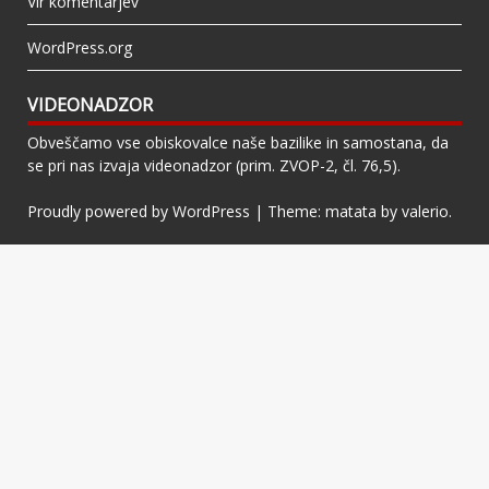
Vir komentarjev
WordPress.org
VIDEONADZOR
Obveščamo vse obiskovalce naše bazilike in samostana, da
se pri nas izvaja videonadzor (prim. ZVOP-2, čl. 76,5).
Proudly powered by WordPress
|
Theme: matata by
valerio
.