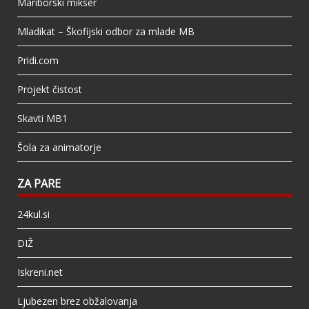
Mariborski mikser
Mladikat – Škofijski odbor za mlade MB
Pridi.com
Projekt čistost
Skavti MB1
Šola za animatorje
ZA PARE
24kul.si
DIŽ
Iskreni.net
Ljubezen brez obžalovanja