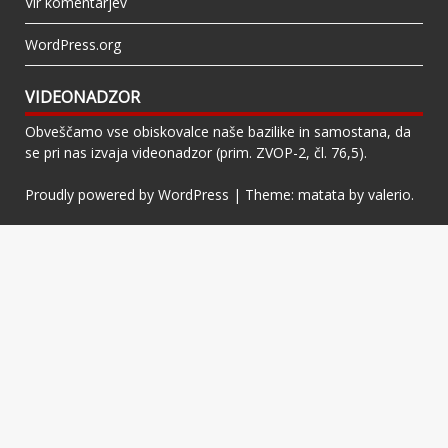
Vir komentarjev
WordPress.org
VIDEONADZOR
Obveščamo vse obiskovalce naše bazilike in samostana, da
se pri nas izvaja videonadzor (prim. ZVOP-2, čl. 76,5).
Proudly powered by WordPress
|
Theme: matata by
valerio
.