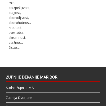
– mir,
– potrpežljivost,
– blagost,
– dobrotljivost,
– dobrohotnost,
– krotkost,
– zvestoba,
– skromnost,
– zdržnost,
– čistost.
ŽUPNIJE DEKANIJE MARIBOR
Stolna župnija MB
Župnija Dvorjane