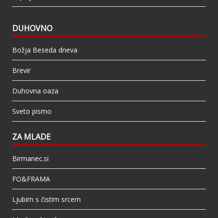
DUHOVNO
Božja Beseda dneva
Brevir
Duhovna oaza
Sveto pismo
ZA MLADE
Birmanec.si
FO&FRAMA
Ljubim s čistim srcem