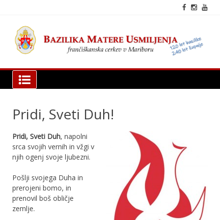
Skip
to
content
fra
cer
Mar
Bazilika Matere Usmiljenja
Pridi, Sveti Duh!
Pridi, Sveti Duh
, napolni
srca svojih vernih in vžgi v
njih ogenj svoje ljubezni.
Pošlji svojega Duha in
prerojeni bomo, in
prenovil boš obličje
zemlje.