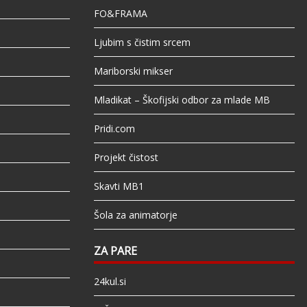
FO&FRAMA
Ljubim s čistim srcem
Mariborski mikser
Mladikat – Škofijski odbor za mlade MB
Pridi.com
Projekt čistost
Skavti MB1
Šola za animatorje
ZA PARE
24kul.si