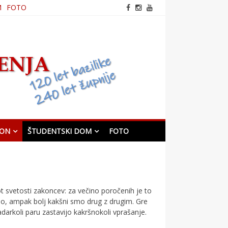
M
FOTO
frančiškanska cerkev v
Mariboru
KON
ŠTUDENTSKI DOM
FOTO
t svetosti zakoncev: za večino poročenih je to
amo, ampak bolj kakšni smo drug z drugim. Gre
darkoli paru zastavijo kakršnokoli vprašanje.