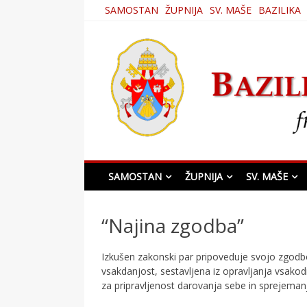
Skip
SAMOSTAN
ŽUPNIJA
SV. MAŠE
BAZILIKA
to
content
Bazilika Matere Usmi
SAMOSTAN
ŽUPNIJA
SV. MAŠE
“Najina zgodba”
Izkušen zakonski par pripoveduje svojo zgodbo,
vsakdanjost, sestavljena iz opravljanja vsakod
za pripravljenost darovanja sebe in sprejeman