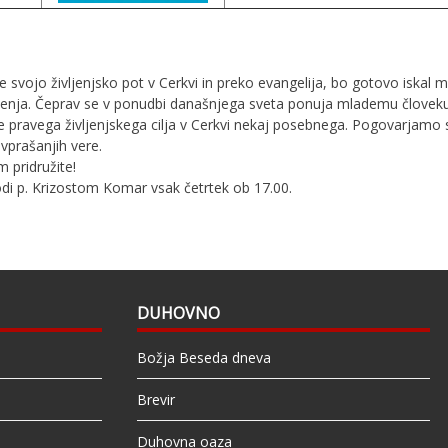
je svojo življenjsko pot v Cerkvi in preko evangelija, bo gotovo iskal 
ljenja. Čeprav se v ponudbi današnjega sveta ponuja mlademu človeku
e pravega življenjskega cilja v Cerkvi nekaj posebnega. Pogovarjam
 vprašanjih vere.
 pridružite!
di p. Krizostom Komar vsak četrtek ob 17.00.
DUHOVNO
Božja Beseda dneva
Brevir
Duhovna oaza