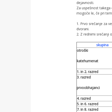
dejavnosti.
Za uspešnost takega o
mogoče le, če pri tem
1. Prvo srečanje za v
dvorani.
2. Z rednimi srečanj
skupina
otroški
katehumenat
1. in 2. razred
3. razred
prvoobhajanci
4. razred
5. in 6. razred
7. in 8. razred