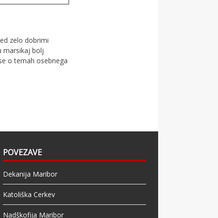
med zelo dobrimi
 marsikaj bolj
o se o temah osebnega
POVEZAVE
Dekanija Maribor
Katoliška Cerkev
Nadškofija Maribor