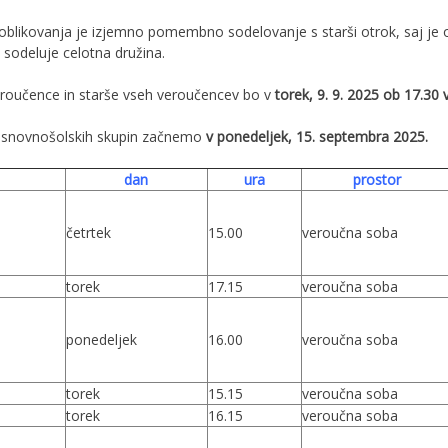
blikovanja je izjemno pomembno sodelovanje s starši otrok, saj je o
 sodeluje celotna družina.
eroučence in starše vseh veroučencev bo v
torek, 9. 9. 2025 ob 17.30 
i osnovnošolskih skupin začnemo
v ponedeljek, 15. septembra 2025.
dan
ura
prostor
četrtek
15.00
veroučna soba
torek
17.15
veroučna soba
ponedeljek
16.00
veroučna soba
torek
15.15
veroučna soba
torek
16.15
veroučna soba