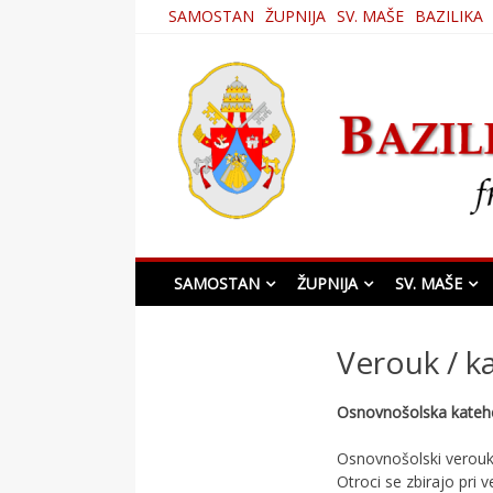
Skip
SAMOSTAN
ŽUPNIJA
SV. MAŠE
BAZILIKA
to
content
Bazilika Matere Usmi
SAMOSTAN
ŽUPNIJA
SV. MAŠE
Verouk / k
Osnovnošolska kateh
Osnovnošolski verouk 
Otroci se zbirajo pri 