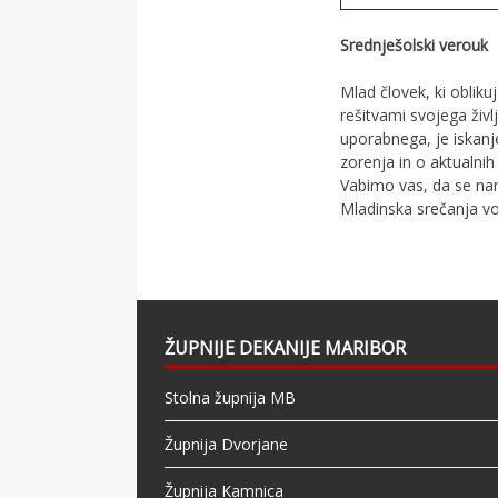
Srednješolski verouk
Mlad človek, ki obliku
rešitvami svojega živ
uporabnega, je iskanj
zorenja in o aktualnih
Vabimo vas, da se nam
Mladinska srečanja vo
ŽUPNIJE DEKANIJE MARIBOR
Stolna župnija MB
Župnija Dvorjane
Župnija Kamnica