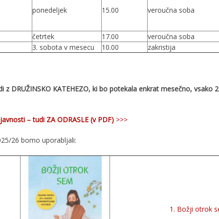
ponedeljek
15.00
veroučna soba
četrtek
17.00
veroučna soba
3. sobota v mesecu
10.00
zakristija
di z DRUŽINSKO KATEHEZO, ki bo potekala enkrat mesečno, vsako 2.
javnosti – tudi ZA ODRASLE (v PDF)
>>>
25/26 bomo uporabljali:
1. Božji otrok 