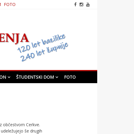
M
FOTO
frančiškanska cerkev v
Mariboru
KON
ŠTUDENTSKI DOM
FOTO
u z občestvom Cerkve.
 udeležujejo še drugih