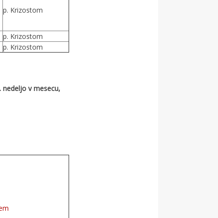
p. Krizostom
p. Krizostom
p. Krizostom
 nedeljo v mesecu,
sem