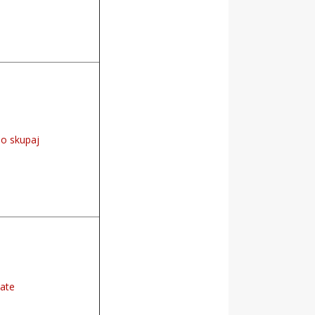
mo skupaj
zate