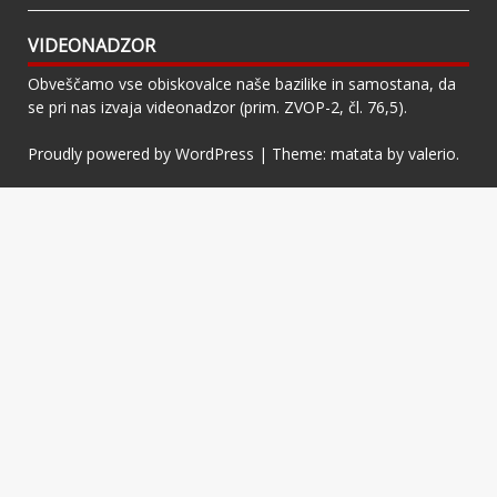
VIDEONADZOR
Obveščamo vse obiskovalce naše bazilike in samostana, da
se pri nas izvaja videonadzor (prim. ZVOP-2, čl. 76,5).
Proudly powered by WordPress
|
Theme: matata by
valerio
.