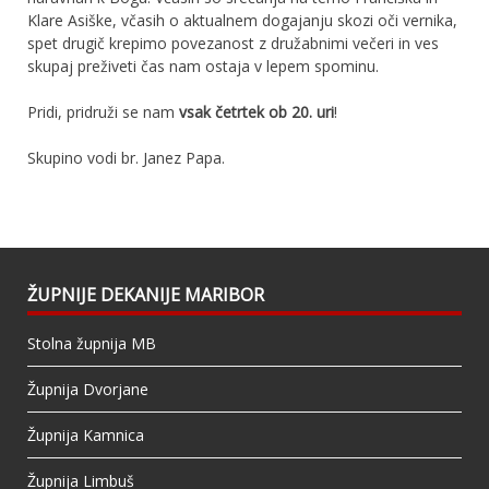
Klare Asiške, včasih o aktualnem dogajanju skozi oči vernika,
spet drugič krepimo povezanost z družabnimi večeri in ves
skupaj preživeti čas nam ostaja v lepem spominu.
Pridi, pridruži se nam
vsak četrtek ob 20. uri
!
Skupino vodi br. Janez Papa.
ŽUPNIJE DEKANIJE MARIBOR
Stolna župnija MB
Župnija Dvorjane
Župnija Kamnica
Župnija Limbuš