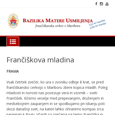
Skip
to
content
fra
cer
Mar
Bazilika Matere Usmiljenja
Frančiškova mladina
FRAMA
Vsak četrtek zvečer, ko ura v zvoniku odbije 8 krat, se pred
frančiškansko cerkvijo v Mariboru zbere kopica mladih. Poleg
mladosti in norosti nas povezuje vera in vzornik – sveti
Frančišek. Iščemo veselje med prepevanjem, druženjem in
medsebojnim zaupanjem in se spodbujamo pri iskanju poti
skozi današnji svet, na kateri lahko ohranimo kompas srca
naravnan k Bogu. Včasih so srečanja na temo Frančiška in