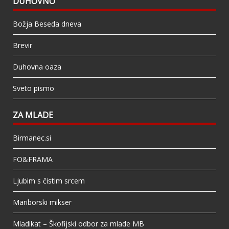
DUHOVNO
Božja Beseda dneva
Brevir
Duhovna oaza
Sveto pismo
ZA MLADE
Birmanec.si
FO&FRAMA
Ljubim s čistim srcem
Mariborski mikser
Mladikat – Škofijski odbor za mlade MB