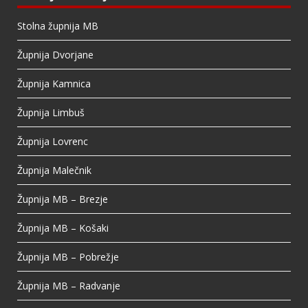
deleted.
Stolna župnija MB
View on Facebook
·
Share
Župnija Dvorjane
Župnija Kamnica
Župnija Limbuš
Župnija Lovrenc
Župnija Malečnik
Župnija MB – Brezje
Župnija MB – Košaki
Župnija MB – Pobrežje
Župnija MB – Radvanje