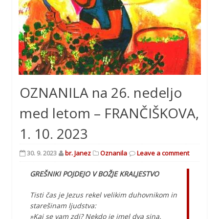
OZNANILA na 26. nedeljo
med letom – FRANČIŠKOVA,
1. 10. 2023
30. 9. 2023
br. Janez
Oznanila
Leave a comment
GREŠNIKI POJDEJO V BOŽJE KRALJESTVO
Tisti čas je Jezus rekel velikim duhovnikom in
starešinam ljudstva:
»Kaj se vam zdi? Nekdo je imel dva sina.