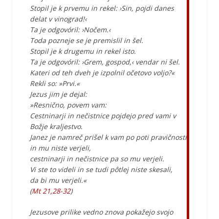
Stopil je k prvemu in rekel: ›Sin, pojdi danes
delat v vinograd!‹
Ta je odgovóril: ›Nočem.‹
Toda pozneje se je premislil in šel.
Stopil je k drugemu in rekel isto.
Ta je odgovóril: ›Grem, gospod,‹ vendar ni šel.
Kateri od teh dveh je izpolnil očetovo voljo?«
Rekli so: »Prvi.«
Jezus jim je dejal:
»Resnično, povem vam:
Cestninarji in nečistnice pojdejo pred vami v
Božje kraljestvo.
Janez je namreč prišel k vam po poti pravičnosti
in mu niste verjeli,
cestninarji in nečistnice pa so mu verjeli.
Vi ste to videli in se tudi pôtlej niste skesali,
da bi mu verjeli.«
(
Mt 21,28-32
)
Jezusove prilike vedno znova pokažejo svojo