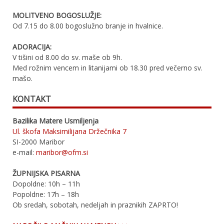
MOLITVENO BOGOSLUŽJE:
Od 7.15 do 8.00 bogoslužno branje in hvalnice.
ADORACIJA:
V tišini od 8.00 do sv. maše ob 9h.
Med rožnim vencem in litanijami ob 18.30 pred večerno sv.
mašo.
KONTAKT
Bazilika Matere Usmiljenja
Ul. škofa Maksimilijana Držečnika 7
SI-2000 Maribor
e-mail:
maribor@ofm.si
ŽUPNIJSKA PISARNA
Dopoldne: 10h – 11h
Popoldne: 17h – 18h
Ob sredah, sobotah, nedeljah in praznikih ZAPRTO!