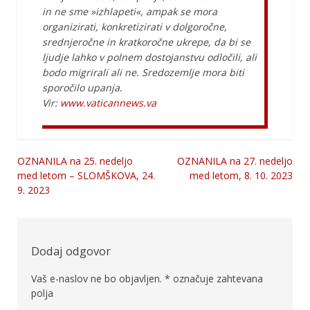
in ne sme »izhlapeti«, ampak se mora
organizirati, konkretizirati v dolgoročne,
srednjeročne in kratkoročne ukrepe, da bi se
ljudje lahko v polnem dostojanstvu odločili, ali
bodo migrirali ali ne. Sredozemlje mora biti
sporočilo upanja.
Vir:
www.vaticannews.va
OZNANILA na 25. nedeljo
OZNANILA na 27. nedeljo
Navigacija
med letom – SLOMŠKOVA, 24.
med letom, 8. 10. 2023
9. 2023
prispevka
Dodaj odgovor
Vaš e-naslov ne bo objavljen.
*
označuje zahtevana
polja