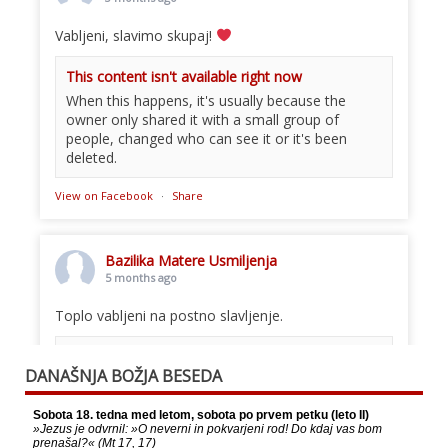
Vabljeni, slavimo skupaj!
This content isn't available right now
When this happens, it's usually because the
owner only shared it with a small group of
people, changed who can see it or it's been
deleted.
View on Facebook
·
Share
Bazilika Matere Usmiljenja
5 months ago
Toplo vabljeni na postno slavljenje.
This content isn't available right now
DANAŠNJA BOŽJA BESEDA
When this happens, it's usually because the
owner only shared it with a small group of
people, changed who can see it or it's been
deleted.