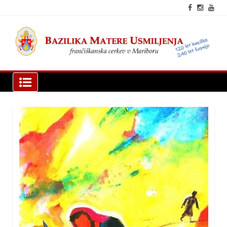
Skip
to
content
fra
cer
Mar
Bazilika Matere Usmiljenja