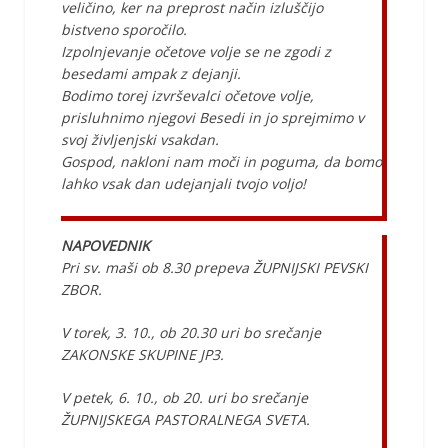
veličino, ker na preprost način izluščijo
bistveno sporočilo.
Izpolnjevanje očetove volje se ne zgodi z
besedami ampak z dejanji.
Bodimo torej izvrševalci očetove volje,
prisluhnimo njegovi Besedi in jo sprejmimo v
svoj življenjski vsakdan.
Gospod, nakloni nam moči in poguma, da bomo
lahko vsak dan udejanjali tvojo voljo!
NAPOVEDNIK
Pri sv. maši ob 8.30 prepeva ŽUPNIJSKI PEVSKI
ZBOR.
V torek, 3. 10., ob 20.30 uri bo srečanje
ZAKONSKE SKUPINE JP3.
V petek, 6. 10., ob 20. uri bo srečanje
ŽUPNIJSKEGA PASTORALNEGA SVETA.