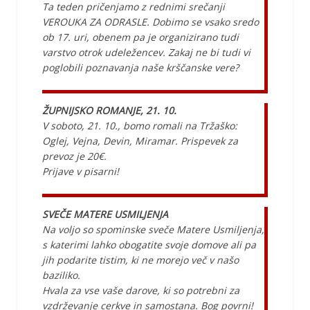
Ta teden pričenjamo z rednimi srečanji
VEROUKA ZA ODRASLE. Dobimo se vsako sredo
ob 17. uri, obenem pa je organizirano tudi
varstvo otrok udeležencev. Zakaj ne bi tudi vi
poglobili poznavanja naše krščanske vere?
ŽUPNIJSKO ROMANJE, 21. 10.
V soboto, 21. 10., bomo romali na Tržaško:
Oglej, Vejna, Devin, Miramar. Prispevek za
prevoz je 20€.
Prijave v pisarni!
SVEČE MATERE USMILJENJA
Na voljo so spominske sveče Matere Usmiljenja,
s katerimi lahko obogatite svoje domove ali pa
jih podarite tistim, ki ne morejo več v našo
baziliko.
Hvala za vse vaše darove, ki so potrebni za
vzdrževanje cerkve in samostana. Bog povrni!