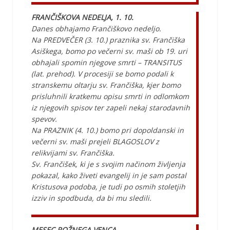
FRANČIŠKOVA NEDELJA, 1. 10.
Danes obhajamo Frančiškovo nedeljo.
Na PREDVEČER (3. 10.) praznika sv. Frančiška
Asiškega, bomo po večerni sv. maši ob 19. uri
obhajali spomin njegove smrti – TRANSITUS
(lat. prehod). V procesiji se bomo podali k
stranskemu oltarju sv. Frančiška, kjer bomo
prisluhnili kratkemu opisu smrti in odlomkom
iz njegovih spisov ter zapeli nekaj starodavnih
spevov.
Na PRAZNIK (4. 10.) bomo pri dopoldanski in
večerni sv. maši prejeli BLAGOSLOV z
relikvijami sv. Frančiška.
Sv. Frančišek, ki je s svojim načinom življenja
pokazal, kako živeti evangelij in je sam postal
Kristusova podoba, je tudi po osmih stoletjih
izziv in spodbuda, da bi mu sledili.
MESEC ROŽNEGA VENCA