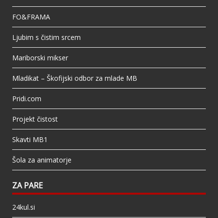
FO&FRAMA
Ljubim s čistim srcem
Mariborski mikser
Mladikat – Škofijski odbor za mlade MB
Pridi.com
Projekt čistost
Skavti MB1
Šola za animatorje
ZA PARE
24kul.si