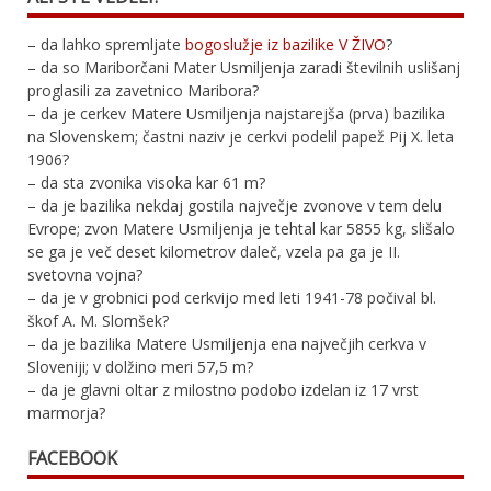
– da lahko spremljate
bogoslužje iz bazilike V ŽIVO
?
– da so Mariborčani Mater Usmiljenja zaradi številnih uslišanj
proglasili za zavetnico Maribora?
– da je cerkev Matere Usmiljenja najstarejša (prva) bazilika
na Slovenskem; častni naziv je cerkvi podelil papež Pij X. leta
1906?
– da sta zvonika visoka kar 61 m?
– da je bazilika nekdaj gostila največje zvonove v tem delu
Evrope; zvon Matere Usmiljenja je tehtal kar 5855 kg, slišalo
se ga je več deset kilometrov daleč, vzela pa ga je II.
svetovna vojna?
– da je v grobnici pod cerkvijo med leti 1941-78 počival bl.
škof A. M. Slomšek?
– da je bazilika Matere Usmiljenja ena največjih cerkva v
Sloveniji; v dolžino meri 57,5 m?
– da je glavni oltar z milostno podobo izdelan iz 17 vrst
marmorja?
FACEBOOK