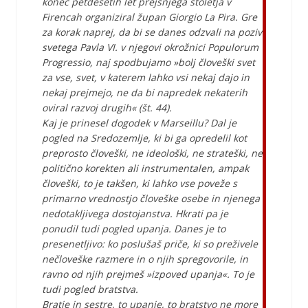
konec petdesetih let prejšnjega stoletja v
Firencah organiziral župan Giorgio La Pira. Gre
za korak naprej, da bi se danes odzvali na poziv
svetega Pavla VI. v njegovi okrožnici Populorum
Progressio, naj spodbujamo »bolj človeški svet
za vse, svet, v katerem lahko vsi nekaj dajo in
nekaj prejmejo, ne da bi napredek nekaterih
oviral razvoj drugih« (št. 44).
Kaj je prinesel dogodek v Marseillu? Dal je
pogled na Sredozemlje, ki bi ga opredelil kot
preprosto človeški, ne ideološki, ne strateški, ne
politično korekten ali instrumentalen, ampak
človeški, to je takšen, ki lahko vse poveže s
primarno vrednostjo človeške osebe in njenega
nedotakljivega dostojanstva. Hkrati pa je
ponudil tudi pogled upanja. Danes je to
presenetljivo: ko poslušaš priče, ki so preživele
nečloveške razmere in o njih spregovorile, in
ravno od njih prejmeš »izpoved upanja«. To je
tudi pogled bratstva.
Bratje in sestre, to upanje, to bratstvo ne more