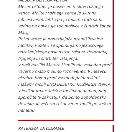
Mesec oktober je posvečen molitvi rožnega
venca. Molitev rožnega venca je skupna
(občestvena), lahko pa jo molimo tudi sami.
Vedno pa povezuje vse molivce v čudovit šopek
Mariji.
Rožni venec je ponavljajoča premišljevalna
molitev, v kateri se spominjamo Jezusovega
odrešenjskega poslanstva: rojstva, delovanja,
trpljenja in smrti ter vstajenja.
V naši baziliki Matere Usmiljenja vsak dan pred
večerno mašo molimo rožni venec. V mesecu
oktobru bomo pred vsemi dopoldanskimi
mašami molili ENO DESETKO ROŽNEGA VENCA.
V kolikor imate kakšen molitveni namen, nam
sporočite (v zakristiji), da bomo dopoldansko
desetko ali večerni rožni venec molili po vašem
namenu.
KATEHEZA ZA ODRASLE