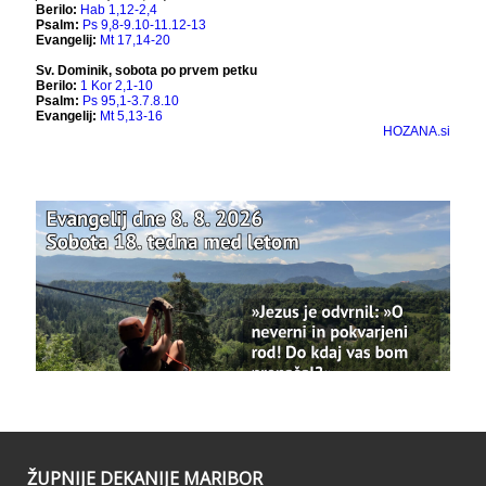
View on Facebook
·
Share
Bazilika Matere Usmiljenja
12 months ago
Že 125 let - za vas.
www.bazilika.info/125-letnica-
posvetitve-cerkve/
Photo
View on Facebook
·
Share
Bazilika Matere Usmiljenja
updated their
status.
1 years ago
This content isn't available right now
When this happens, it's usually because the
owner only shared it with a small group of
people, changed who can see it or it's been
ŽUPNIJE DEKANIJE MARIBOR