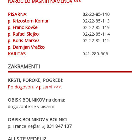
NAROČILO MAŠNIH NAMENOV >>>
PISARNA
:
02-22-85-110
p. Krizostom Komar
:
02-22-85-113
p. Franc Kovše
:
02-22-85-119
p. Rafael Slejko
:
02-22-85-114
p. Boris Markež
:
02-22-85-115
p. Damijan Vračko
KARITAS
:
041-280-506
ZAKRAMENTI
KRSTI, POROKE, POGREBI
:
Po dogovoru v pisarni >>>
.
OBISK BOLNIKOV na domu
:
dogovorite se v pisarni.
OBISK BOLNIKOV v BOLNICI
:
p. France Kejžar SJ
031 847 137
ALI STE VEDELI?