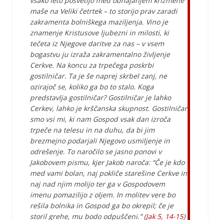
vsako leto posvetijo med obhajanjem krizmene
maše na Veliki četrtek – to storijo prav zaradi
zakramenta bolniškega maziljenja. Vino je
znamenje Kristusove ljubezni in milosti, ki
tečeta iz Njegove daritve za nas – v vsem
bogastvu ju izraža zakramentalno življenje
Cerkve. Na koncu za trpečega poskrbi
gostilničar. Ta je še naprej skrbel zanj, ne
ozirajoč se, koliko ga bo to stalo. Koga
predstavlja gostilničar? Gostilničar je lahko
Cerkev, lahko je krščanska skupnost. Gostilničar
smo vsi mi, ki nam Gospod vsak dan izroča
trpeče na telesu in na duhu, da bi jim
brezmejno podarjali Njegovo usmiljenje in
odrešenje. To naročilo se jasno ponovi v
Jakobovem pismu, kjer Jakob naroča: “Če je kdo
med vami bolan, naj pokliče starešine Cerkve in
naj nad njim molijo ter ga v Gospodovem
imenu pomazilijo z oljem. In molitev vere bo
rešila bolnika in Gospod ga bo okrepil; če je
storil grehe, mu bodo odpuščeni.” (
Jak 5, 14-15
)