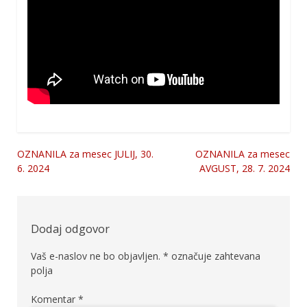
OZNANILA za mesec JULIJ, 30.
OZNANILA za mesec
Navigacija
6. 2024
AVGUST, 28. 7. 2024
prispevka
Dodaj odgovor
Vaš e-naslov ne bo objavljen.
*
označuje zahtevana
polja
Komentar
*