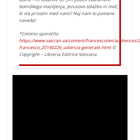
bolniškega maziljenja, Jezusovo tolažbo in moč,
ki sta prisotni med nami? Naj nam to postane
navada!
*Celotno sporočilo:
https://www.vatican.va/content/francesco/en/audiences
francesco_20140226_udienza-generale.html
©
Copyright – Libreria Editrice Vaticana