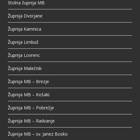
Stolna župnija MB
View on Facebook
·
Share
Župnija Dvorjane
Župnija Kamnica
Župnija Limbuš
Župnija Lovrenc
Župnija Malečnik
Župnija MB – Brezje
Župnija MB – Košaki
Župnija MB – Pobrežje
Župnija MB – Radvanje
Župnija MB – sv. Janez Bosko