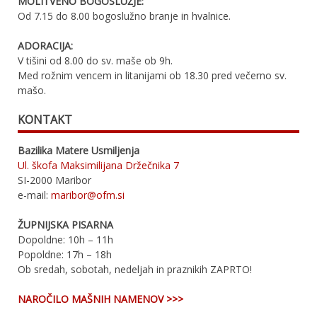
MOLITVENO BOGOSLUŽJE:
Od 7.15 do 8.00 bogoslužno branje in hvalnice.
ADORACIJA:
V tišini od 8.00 do sv. maše ob 9h.
Med rožnim vencem in litanijami ob 18.30 pred večerno sv.
mašo.
KONTAKT
Bazilika Matere Usmiljenja
Ul. škofa Maksimilijana Držečnika 7
SI-2000 Maribor
e-mail:
maribor@ofm.si
ŽUPNIJSKA PISARNA
Dopoldne: 10h – 11h
Popoldne: 17h – 18h
Ob sredah, sobotah, nedeljah in praznikih ZAPRTO!
NAROČILO MAŠNIH NAMENOV >>>