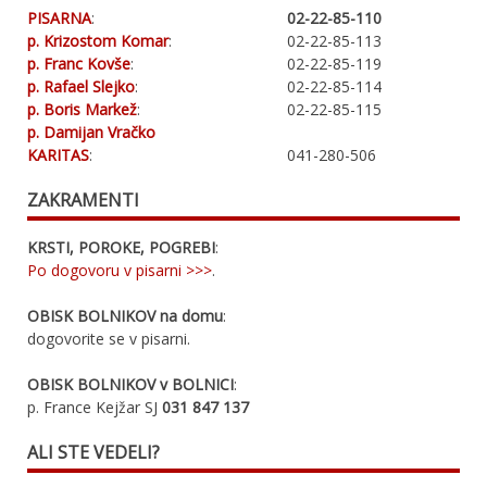
PISARNA
:
02-22-85-110
p. Krizostom Komar
:
02-22-85-113
p. Franc Kovše
:
02-22-85-119
p. Rafael Slejko
:
02-22-85-114
p. Boris Markež
:
02-22-85-115
p. Damijan Vračko
KARITAS
:
041-280-506
ZAKRAMENTI
KRSTI, POROKE, POGREBI
:
Po dogovoru v pisarni >>>
.
OBISK BOLNIKOV na domu
:
dogovorite se v pisarni.
OBISK BOLNIKOV v BOLNICI
:
p. France Kejžar SJ
031 847 137
ALI STE VEDELI?