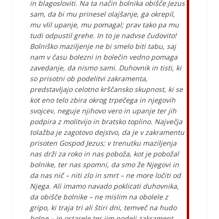
in blagosloviti. Na ta način bolnika obišče Jezus
sam, da bi mu prinesel olajšanje, ga okrepil,
mu vlil upanje, mu pomagal; prav tako pa mu
tudi odpustil grehe. In to je nadvse čudovito!
Bolniško maziljenje ne bi smelo biti tabu, saj
nam v času bolezni in bolečin vedno pomaga
zavedanje, da nismo sami. Duhovnik in tisti, ki
so prisotni ob podelitvi zakramenta,
predstavljajo celotno krščansko skupnost, ki se
kot eno telo zbira okrog trpečega in njegovih
svojcev, neguje njihovo vero in upanje ter jih
podpira z molitvijo in bratsko toplino. Največja
tolažba je zagotovo dejstvo, da je v zakramentu
prisoten Gospod Jezus; v trenutku maziljenja
nas drži za roko in nas poboža, kot je pobožal
bolnike, ter nas spomni, da smo že Njegovi in
da nas nič – niti zlo in smrt – ne more ločiti od
Njega. Ali imamo navado poklicati duhovnika,
da obišče bolnike – ne mislim na obolele z
gripo, ki traja tri ali štiri dni, temveč na hudo
bolne – in ostarele ter jim podeli zakrament