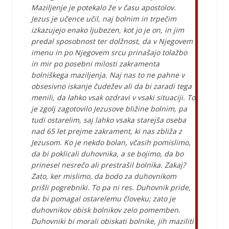
Maziljenje je potekalo že v času apostolov.
Jezus je učence učil, naj bolnim in trpečim
izkazujejo enako ljubezen, kot jo je on, in jim
predal sposobnost ter dolžnost, da v Njegovem
imenu in po Njegovem srcu prinašajo tolažbo
in mir po posebni milosti zakramenta
bolniškega maziljenja. Naj nas to ne pahne v
obsesivno iskanje čudežev ali da bi zaradi tega
menili, da lahko vsak ozdravi v vsaki situaciji. To
je zgolj zagotovilo Jezusove bližine bolnim, pa
tudi ostarelim, saj lahko vsaka starejša oseba
nad 65 let prejme zakrament, ki nas zbliža z
Jezusom. Ko je nekdo bolan, včasih pomislimo,
da bi poklicali duhovnika, a se bojimo, da bo
prinesel nesrečo ali prestrašil bolnika. Zakaj?
Zato, ker mislimo, da bodo za duhovnikom
prišli pogrebniki. To pa ni res. Duhovnik pride,
da bi pomagal ostarelemu človeku; zato je
duhovnikov obisk bolnikov zelo pomemben.
Duhovniki bi morali obiskati bolnike, jih maziliti