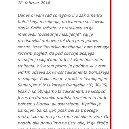
26. februar 2014
Danes bi vam rad spregovoril o zakramentu
bolniškega maziljenja, po katerem se človeka
dotika Božje sočutje. V preteklosti so ga
imenovali “poslednje maziljenje”, saj je
predstavljal duhovno tolažbo pred gotovo
smrtjo. Izraz “bolniško maziljenje” nam pomaga
razširiti pogled, da pod obzorje Božjega
usmiljenja vključimo tudi izkušnjo bolezni in
trpljenja. V Svetem pismu je podoba, ki v vseh
vidikih odseva skrivnost zakramenta bolniškega
maziljenja. Prikazana je v priliki o “usmiljenjem
Samarijanu” iz Lukovega Evangelija (10, 30–35).
Vsakič, ko obhajamo ta zakrament, se Gospod
Jezus po duhovniku približa trpečemu in hudo
bolnemu človeku ali ostarelemu. V priliki je
usmiljeni Samarijan poskrbel za trpečega
moža, tako da mu je na rane zlil olje in vino. Ob
podobi olja pomislimo na tisto olje, ki ga škofje