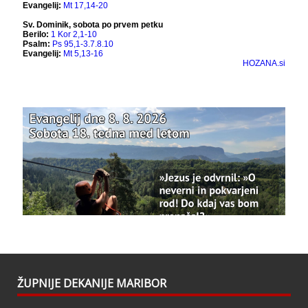
Bazilika Matere Usmiljenja
12 months ago
Že 125 let - za vas.
www.bazilika.info/125-letnica-
posvetitve-cerkve/
Photo
View on Facebook
·
Share
Bazilika Matere Usmiljenja
updated their
status.
1 years ago
This content isn't available right now
When this happens, it's usually because the
owner only shared it with a small group of
people, changed who can see it or it's been
ŽUPNIJE DEKANIJE MARIBOR
deleted.