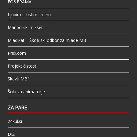
FO&FRAMA
Ljubim s čistim srcem
Mariborski mikser
Mladikat – Škofijski odbor za mlade MB
Pridi.com
Projekt čistost
Skavti MB1
Šola za animatorje
ZA PARE
24kul.si
DIŽ