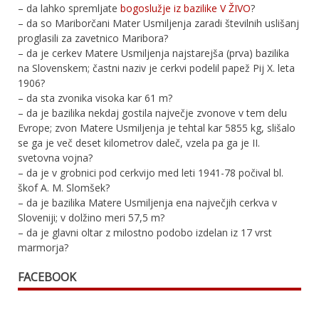
– da lahko spremljate
bogoslužje iz bazilike V ŽIVO
?
– da so Mariborčani Mater Usmiljenja zaradi številnih uslišanj
proglasili za zavetnico Maribora?
– da je cerkev Matere Usmiljenja najstarejša (prva) bazilika
na Slovenskem; častni naziv je cerkvi podelil papež Pij X. leta
1906?
– da sta zvonika visoka kar 61 m?
– da je bazilika nekdaj gostila največje zvonove v tem delu
Evrope; zvon Matere Usmiljenja je tehtal kar 5855 kg, slišalo
se ga je več deset kilometrov daleč, vzela pa ga je II.
svetovna vojna?
– da je v grobnici pod cerkvijo med leti 1941-78 počival bl.
škof A. M. Slomšek?
– da je bazilika Matere Usmiljenja ena največjih cerkva v
Sloveniji; v dolžino meri 57,5 m?
– da je glavni oltar z milostno podobo izdelan iz 17 vrst
marmorja?
FACEBOOK