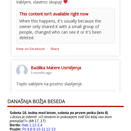
Vabljeni, slavimo skupaj!
This content isn't available right now
When this happens, it's usually because the
owner only shared it with a small group of
people, changed who can see it or it's been
deleted.
View on Facebook
·
Share
Bazilika Matere Usmiljenja
5 months ago
Toplo vabljeni na postno slavljenje.
This content isn't available right now
DANAŠNJA BOŽJA BESEDA
When this happens, it's usually because the
owner only shared it with a small group of
people, changed who can see it or it's been
deleted.
View on Facebook
·
Share