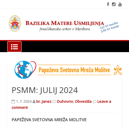
Skip
to
content
fra
cer
Mar
Bazilika Matere Usmiljenja
PSMM: JULIJ 2024
1. 7. 2024
br. Janez
Duhovno
,
Obvestila
Leave a
comment
PAPEŽEVA SVETOVNA MREŽA MOLITVE