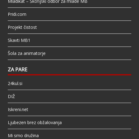
Mladikat – Škofijski odbor za mlade MB
Pridi.com
Projekt čistost
Skavti MB1
Šola za animatorje
ZA PARE
24kul.si
DIŽ
Iskreni.net
Ljubezen brez obžalovanja
Mi smo družina