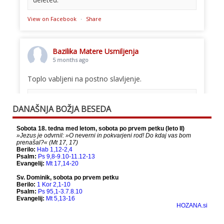
View on Facebook
·
Share
Bazilika Matere Usmiljenja
5 months ago
Toplo vabljeni na postno slavljenje.
This content isn't available right now
DANAŠNJA BOŽJA BESEDA
When this happens, it's usually because the
owner only shared it with a small group of
people, changed who can see it or it's been
deleted.
View on Facebook
·
Share
Bazilika Matere Usmiljenja
12 months ago
Že 125 let - za vas.
www.bazilika.info/125-letnica-