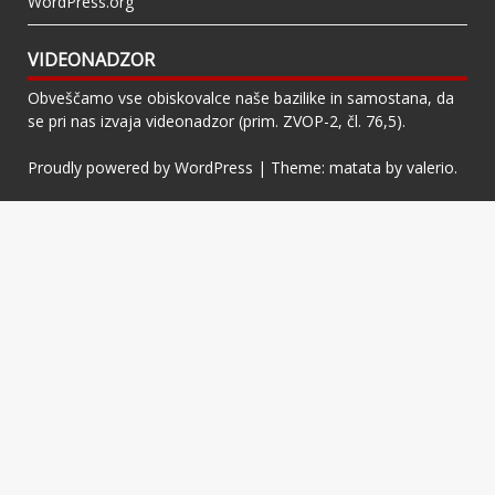
WordPress.org
VIDEONADZOR
Obveščamo vse obiskovalce naše bazilike in samostana, da
se pri nas izvaja videonadzor (prim. ZVOP-2, čl. 76,5).
Proudly powered by WordPress
|
Theme: matata by
valerio
.