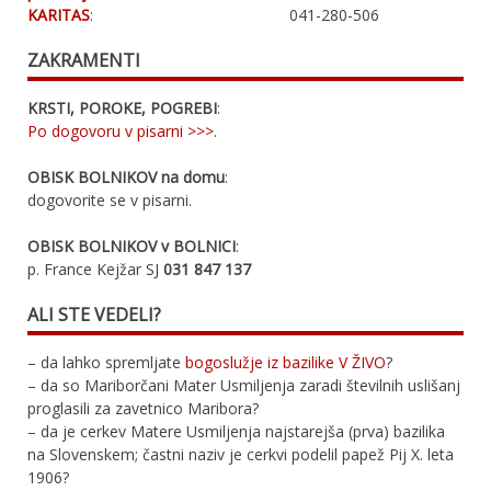
KARITAS
:
041-280-506
ZAKRAMENTI
KRSTI, POROKE, POGREBI
:
Po dogovoru v pisarni >>>
.
OBISK BOLNIKOV na domu
:
dogovorite se v pisarni.
OBISK BOLNIKOV v BOLNICI
:
p. France Kejžar SJ
031 847 137
ALI STE VEDELI?
– da lahko spremljate
bogoslužje iz bazilike V ŽIVO
?
– da so Mariborčani Mater Usmiljenja zaradi številnih uslišanj
proglasili za zavetnico Maribora?
– da je cerkev Matere Usmiljenja najstarejša (prva) bazilika
na Slovenskem; častni naziv je cerkvi podelil papež Pij X. leta
1906?