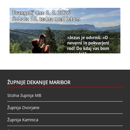
posvetitve-cerkve/
Photo
View on Facebook
·
Share
Bazilika Matere Usmiljenja
updated their
status.
1 years ago
This content isn't available right now
When this happens, it's usually because the
owner only shared it with a small group of
people, changed who can see it or it's been
ŽUPNIJE DEKANIJE MARIBOR
deleted.
Stolna župnija MB
View on Facebook
·
Share
Župnija Dvorjane
Župnija Kamnica