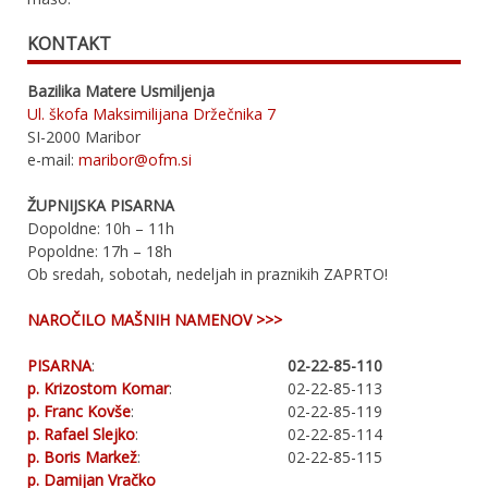
KONTAKT
Bazilika Matere Usmiljenja
Ul. škofa Maksimilijana Držečnika 7
SI-2000 Maribor
e-mail:
maribor@ofm.si
ŽUPNIJSKA PISARNA
Dopoldne: 10h – 11h
Popoldne: 17h – 18h
Ob sredah, sobotah, nedeljah in praznikih ZAPRTO!
NAROČILO MAŠNIH NAMENOV >>>
PISARNA
:
02-22-85-110
p. Krizostom Komar
:
02-22-85-113
p. Franc Kovše
:
02-22-85-119
p. Rafael Slejko
:
02-22-85-114
p. Boris Markež
:
02-22-85-115
p. Damijan Vračko