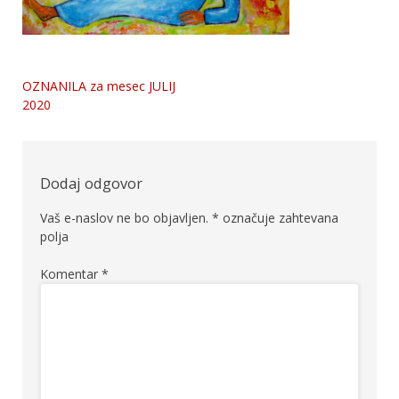
OZNANILA za mesec JULIJ
Navigacija
2020
prispevka
Dodaj odgovor
Vaš e-naslov ne bo objavljen.
*
označuje zahtevana
polja
Komentar
*