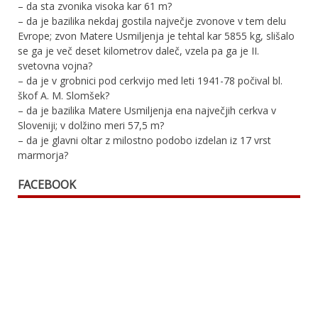
– da sta zvonika visoka kar 61 m?
– da je bazilika nekdaj gostila največje zvonove v tem delu
Evrope; zvon Matere Usmiljenja je tehtal kar 5855 kg, slišalo
se ga je več deset kilometrov daleč, vzela pa ga je II.
svetovna vojna?
– da je v grobnici pod cerkvijo med leti 1941-78 počival bl.
škof A. M. Slomšek?
– da je bazilika Matere Usmiljenja ena največjih cerkva v
Sloveniji; v dolžino meri 57,5 m?
– da je glavni oltar z milostno podobo izdelan iz 17 vrst
marmorja?
FACEBOOK