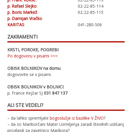
p. Rafael Slejko
:
02-22-85-114
p. Boris Markež
:
02-22-85-115
p. Damijan Vračko
KARITAS
:
041-280-506
ZAKRAMENTI
KRSTI, POROKE, POGREBI
:
Po dogovoru v pisarni >>>
.
OBISK BOLNIKOV na domu
:
dogovorite se v pisarni.
OBISK BOLNIKOV v BOLNICI
:
p. France Kejžar SJ
031 847 137
ALI STE VEDELI?
– da lahko spremljate
bogoslužje iz bazilike V ŽIVO
?
– da so Mariborčani Mater Usmiljenja zaradi številnih uslišanj
proglasili za zavetnico Maribora?