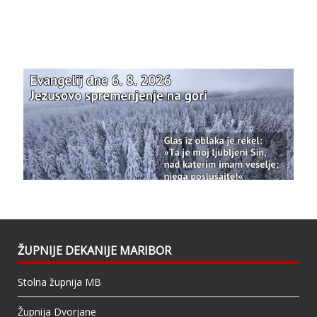
Bazilika Matere Usmiljenja
12 months ago
Že 125 let - za vas.
www.bazilika.info/125-letnica-
posvetitve-cerkve/
Photo
View on Facebook
·
Share
Bazilika Matere Usmiljenja
updated their
status.
1 years ago
This content isn't available right now
When this happens, it's usually because the
owner only shared it with a small group of
people, changed who can see it or it's been
ŽUPNIJE DEKANIJE MARIBOR
deleted.
Stolna župnija MB
View on Facebook
·
Share
Župnija Dvorjane