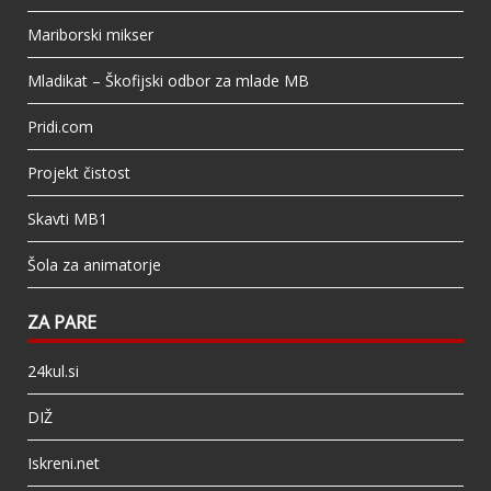
Mariborski mikser
Mladikat – Škofijski odbor za mlade MB
Pridi.com
Projekt čistost
Skavti MB1
Šola za animatorje
ZA PARE
24kul.si
DIŽ
Iskreni.net