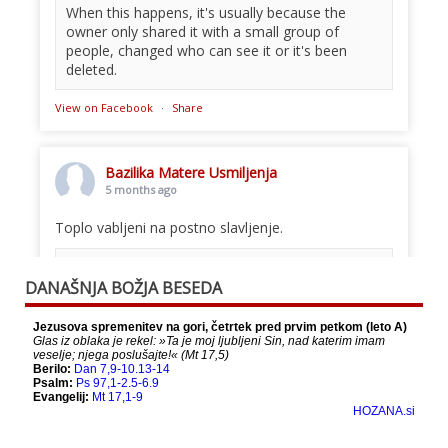
When this happens, it's usually because the
owner only shared it with a small group of
people, changed who can see it or it's been
deleted.
View on Facebook
·
Share
Bazilika Matere Usmiljenja
5 months ago
Toplo vabljeni na postno slavljenje.
This content isn't available right now
DANAŠNJA BOŽJA BESEDA
When this happens, it's usually because the
owner only shared it with a small group of
people, changed who can see it or it's been
deleted.
View on Facebook
·
Share