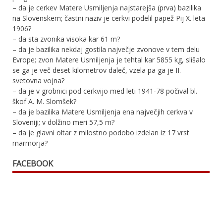
– da je cerkev Matere Usmiljenja najstarejša (prva) bazilika
na Slovenskem; častni naziv je cerkvi podelil papež Pij X. leta
1906?
– da sta zvonika visoka kar 61 m?
– da je bazilika nekdaj gostila največje zvonove v tem delu
Evrope; zvon Matere Usmiljenja je tehtal kar 5855 kg, slišalo
se ga je več deset kilometrov daleč, vzela pa ga je II.
svetovna vojna?
– da je v grobnici pod cerkvijo med leti 1941-78 počival bl.
škof A. M. Slomšek?
– da je bazilika Matere Usmiljenja ena največjih cerkva v
Sloveniji; v dolžino meri 57,5 m?
– da je glavni oltar z milostno podobo izdelan iz 17 vrst
marmorja?
FACEBOOK