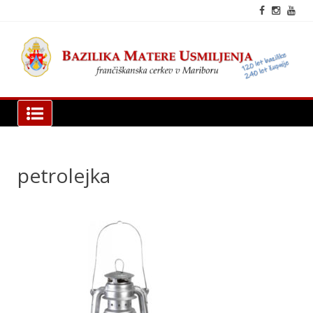
Skip
to
content
fra
cer
Mar
Bazilika Matere Usmiljenja
petrolejka