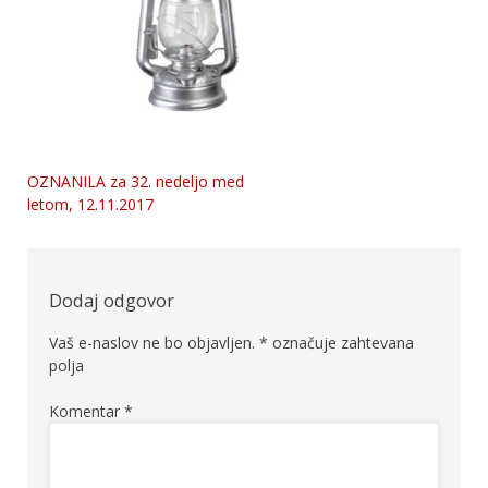
OZNANILA za 32. nedeljo med
Navigacija
letom, 12.11.2017
prispevka
Dodaj odgovor
Vaš e-naslov ne bo objavljen.
*
označuje zahtevana
polja
Komentar
*