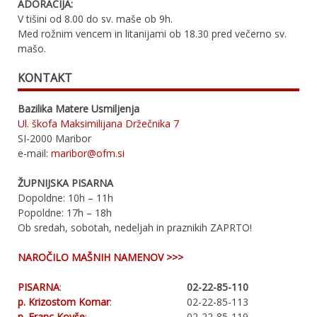
ADORACIJA:
V tišini od 8.00 do sv. maše ob 9h.
Med rožnim vencem in litanijami ob 18.30 pred večerno sv.
mašo.
KONTAKT
Bazilika Matere Usmiljenja
Ul. škofa Maksimilijana Držečnika 7
SI-2000 Maribor
e-mail:
maribor@ofm.si
ŽUPNIJSKA PISARNA
Dopoldne: 10h – 11h
Popoldne: 17h – 18h
Ob sredah, sobotah, nedeljah in praznikih ZAPRTO!
NAROČILO MAŠNIH NAMENOV >>>
PISARNA
:
02-22-85-110
p. Krizostom Komar
:
02-22-85-113
p. Franc Kovše
:
02-22-85-119