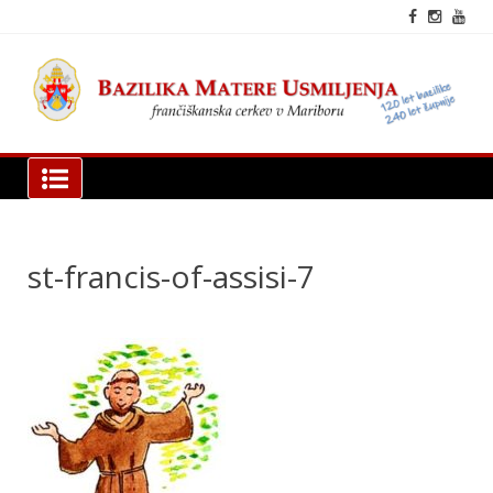
Skip
to
content
fra
cer
Mar
Bazilika Matere Usmiljenja
st-francis-of-assisi-7