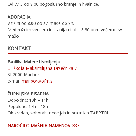
Od 7.15 do 8.00 bogoslužno branje in hvalnice.
ADORACIJA:
V tišini od 8.00 do sv. maše ob 9h.
Med rožnim vencem in litanijami ob 18.30 pred večerno sv.
mašo.
KONTAKT
Bazilika Matere Usmiljenja
Ul. škofa Maksimilijana Držečnika 7
SI-2000 Maribor
e-mail:
maribor@ofm.si
ŽUPNIJSKA PISARNA
Dopoldne: 10h – 11h
Popoldne: 17h – 18h
Ob sredah, sobotah, nedeljah in praznikih ZAPRTO!
NAROČILO MAŠNIH NAMENOV >>>