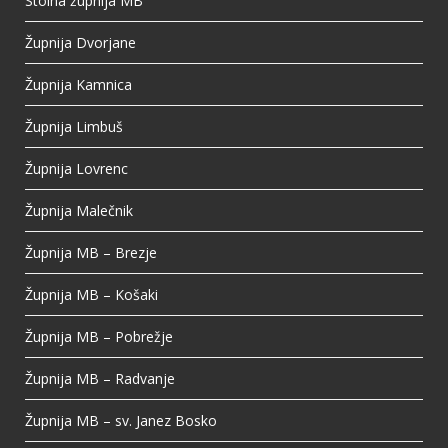
Stolna župnija MB
View on Facebook
·
Share
Župnija Dvorjane
Župnija Kamnica
Župnija Limbuš
Župnija Lovrenc
Župnija Malečnik
Župnija MB – Brezje
Župnija MB – Košaki
Župnija MB – Pobrežje
Župnija MB – Radvanje
Župnija MB – sv. Janez Bosko