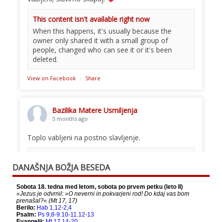
This content isn't available right now
When this happens, it's usually because the
owner only shared it with a small group of
people, changed who can see it or it's been
deleted.
View on Facebook
·
Share
Bazilika Matere Usmiljenja
5 months ago
Toplo vabljeni na postno slavljenje.
This content isn't available right now
DANAŠNJA BOŽJA BESEDA
When this happens, it's usually because the
owner only shared it with a small group of
people, changed who can see it or it's been
deleted.
View on Facebook
·
Share