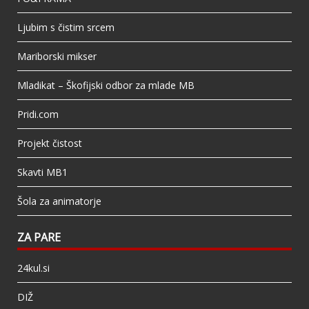
Ljubim s čistim srcem
Mariborski mikser
Mladikat – Škofijski odbor za mlade MB
Pridi.com
Projekt čistost
Skavti MB1
Šola za animatorje
ZA PARE
24kul.si
DIŽ