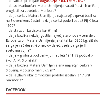
– da lahko spremljate
bogoslužje iz bazilike V ŽIVO
?
– da so Mariborčani Mater Usmiljenja zaradi številnih uslišanj
proglasili za zavetnico Maribora?
– da je cerkev Matere Usmiljenja najstarejša (prva) bazilika
na Slovenskem; častni naziv je cerkvi podelil papež Pij X. leta
1906?
– da sta zvonika visoka kar 61 m?
– da je bazilika nekdaj gostila največje zvonove v tem delu
Evrope; zvon Matere Usmiljenja je tehtal kar 5855 kg, slišalo
se ga je več deset kilometrov daleč, vzela pa ga je II.
svetovna vojna?
– da je v grobnici pod cerkvijo med leti 1941-78 počival bl.
škof A. M. Slomšek?
– da je bazilika Matere Usmiljenja ena največjih cerkva v
Sloveniji; v dolžino meri 57,5 m?
– da je glavni oltar z milostno podobo izdelan iz 17 vrst
marmorja?
FACEBOOK