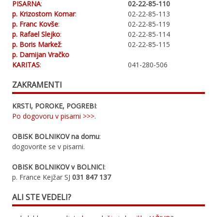
PISARNA
:
02-22-85-110
p. Krizostom Komar
:
02-22-85-113
p. Franc Kovše
:
02-22-85-119
p. Rafael Slejko
:
02-22-85-114
p. Boris Markež
:
02-22-85-115
p. Damijan Vračko
KARITAS
:
041-280-506
ZAKRAMENTI
KRSTI, POROKE, POGREBI
:
Po dogovoru v pisarni >>>
.
OBISK BOLNIKOV na domu
:
dogovorite se v pisarni.
OBISK BOLNIKOV v BOLNICI
:
p. France Kejžar SJ
031 847 137
ALI STE VEDELI?