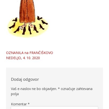
OZNANILA na FRANČIŠKOVO
Navigacija
NEDELJO, 4. 10. 2020
prispevka
Dodaj odgovor
Vaš e-naslov ne bo objavljen.
*
označuje zahtevana
polja
Komentar
*