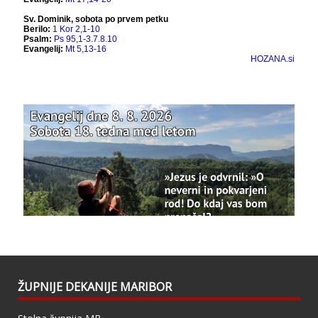
Bazilika Matere Usmiljenja
12 months ago
Že 125 let - za vas.
www.bazilika.info/125-letnica-
posvetitve-cerkve/
Photo
View on Facebook
·
Share
Bazilika Matere Usmiljenja
updated their
status.
1 years ago
This content isn't available right now
When this happens, it's usually because the
owner only shared it with a small group of
people, changed who can see it or it's been
ŽUPNIJE DEKANIJE MARIBOR
deleted.