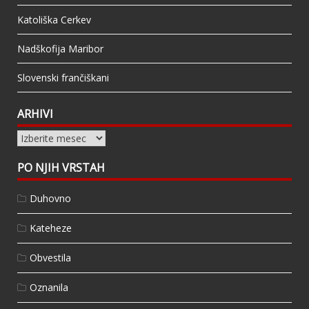
Katoliška Cerkev
Nadškofija Maribor
Slovenski frančiškani
ARHIVI
Arhivi
PO NJIH VRSTAH
Duhovno
Kateheze
Obvestila
Oznanila