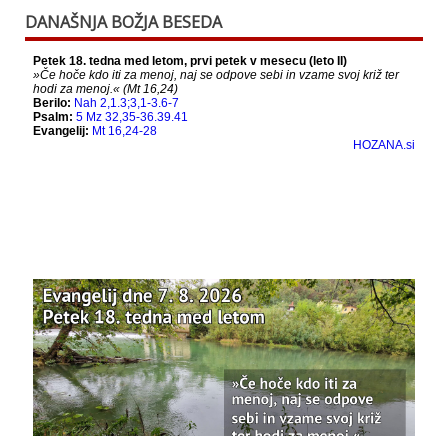
This content isn't available right now
DANAŠNJA BOŽJA BESEDA
When this happens, it's usually because the
owner only shared it with a small group of
people, changed who can see it or it's been
deleted.
View on Facebook
·
Share
Bazilika Matere Usmiljenja
12 months ago
Že 125 let - za vas.
www.bazilika.info/125-letnica-
posvetitve-cerkve/
Photo
View on Facebook
·
Share
Bazilika Matere Usmiljenja
updated their
status.
1 years ago