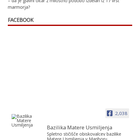
– da je glavni oltar z milostno podobo izdelan iz 17 vrst
marmorja?
FACEBOOK
2,038
Bazilika Matere Usmiljenja
Spletno stičišče obiskovalcev bazilike
Matere Usmiljenja v Mariboru.