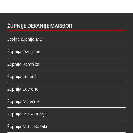
This content isn't available right now
When this happens, it's usually because the
owner only shared it with a small group of
people, changed who can see it or it's been
ŽUPNIJE DEKANIJE MARIBOR
deleted.
Stolna župnija MB
View on Facebook
·
Share
Župnija Dvorjane
Župnija Kamnica
Župnija Limbuš
Župnija Lovrenc
Župnija Malečnik
Župnija MB – Brezje
Župnija MB – Košaki