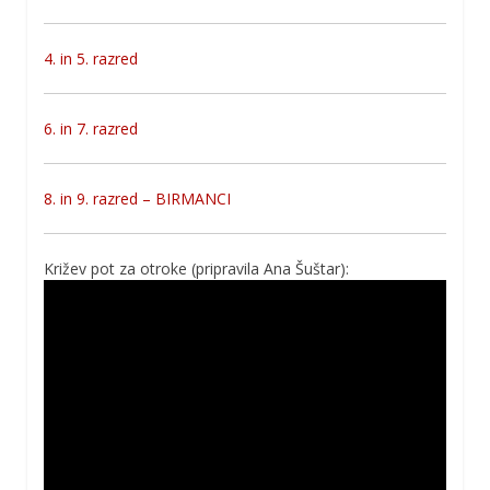
4. in 5. razred
6. in 7. razred
8. in 9. razred – BIRMANCI
Križev pot za otroke (pripravila Ana Šuštar):