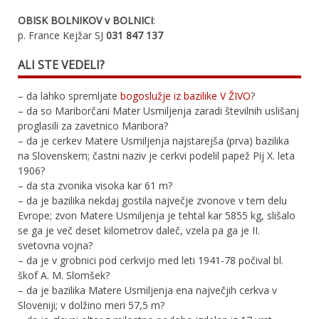
OBISK BOLNIKOV v BOLNICI
:
p. France Kejžar SJ
031 847 137
ALI STE VEDELI?
– da lahko spremljate
bogoslužje iz bazilike V ŽIVO
?
– da so Mariborčani Mater Usmiljenja zaradi številnih uslišanj
proglasili za zavetnico Maribora?
– da je cerkev Matere Usmiljenja najstarejša (prva) bazilika
na Slovenskem; častni naziv je cerkvi podelil papež Pij X. leta
1906?
– da sta zvonika visoka kar 61 m?
– da je bazilika nekdaj gostila največje zvonove v tem delu
Evrope; zvon Matere Usmiljenja je tehtal kar 5855 kg, slišalo
se ga je več deset kilometrov daleč, vzela pa ga je II.
svetovna vojna?
– da je v grobnici pod cerkvijo med leti 1941-78 počival bl.
škof A. M. Slomšek?
– da je bazilika Matere Usmiljenja ena največjih cerkva v
Sloveniji; v dolžino meri 57,5 m?