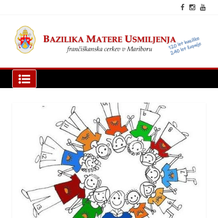
Skip
to
content
fra
cer
Mar
Bazilika Matere Usmiljenja