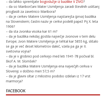
– da lahko spremljate
bogoslužje iz bazilike V ŽIVO
?
– da so Mariborčani Mater Usmiljenja zaradi številnih uslišanj
proglasili za zavetnico Maribora?
– da je cerkev Matere Usmiljenja najstarejša (prva) bazilika
na Slovenskem; častni naziv je cerkvi podelil papež Pij X. leta
1906?
– da sta zvonika visoka kar 61 m?
– da je bazilika nekdaj gostila največje zvonove v tem delu
Evrope; zvon Matere Usmiljenja je tehtal kar 5855 kg, slišalo
se ga je več deset kilometrov daleč, vzela pa ga je II.
svetovna vojna?
– da je v grobnici pod cerkvijo med leti 1941-78 počival bl.
škof A. M. Slomšek?
– da je bazilika Matere Usmiljenja ena največjih cerkva v
Sloveniji; v dolžino meri 57,5 m?
– da je glavni oltar z milostno podobo izdelan iz 17 vrst
marmorja?
FACEBOOK