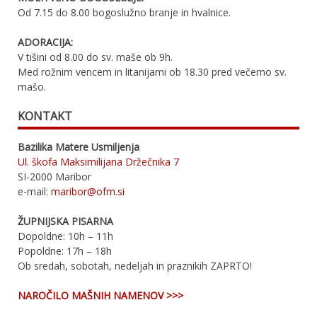
Od 7.15 do 8.00 bogoslužno branje in hvalnice.
ADORACIJA:
V tišini od 8.00 do sv. maše ob 9h.
Med rožnim vencem in litanijami ob 18.30 pred večerno sv.
mašo.
KONTAKT
Bazilika Matere Usmiljenja
Ul. škofa Maksimilijana Držečnika 7
SI-2000 Maribor
e-mail:
maribor@ofm.si
ŽUPNIJSKA PISARNA
Dopoldne: 10h – 11h
Popoldne: 17h – 18h
Ob sredah, sobotah, nedeljah in praznikih ZAPRTO!
NAROČILO MAŠNIH NAMENOV >>>