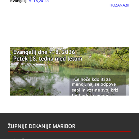
Bazilika Matere Usmiljenja
12 months ago
Že 125 let - za vas.
www.bazilika.info/125-letnica-
posvetitve-cerkve/
Photo
View on Facebook
·
Share
Bazilika Matere Usmiljenja
updated their
status.
1 years ago
This content isn't available right now
When this happens, it's usually because the
owner only shared it with a small group of
people, changed who can see it or it's been
ŽUPNIJE DEKANIJE MARIBOR
deleted.