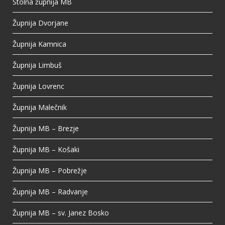
Stolna župnija MB
View on Facebook
·
Share
Župnija Dvorjane
Župnija Kamnica
Župnija Limbuš
Župnija Lovrenc
Župnija Malečnik
Župnija MB – Brezje
Župnija MB – Košaki
Župnija MB – Pobrežje
Župnija MB – Radvanje
Župnija MB – sv. Janez Bosko