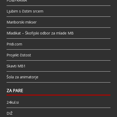
FO&FRAMA
Ljubim s čistim srcem
Mariborski mikser
Mladikat – Škofijski odbor za mlade MB
Pridi.com
Projekt čistost
Skavti MB1
Šola za animatorje
ZA PARE
24kul.si
DIŽ