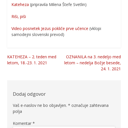
Kateheza
(pripravila Milena Štefe Svetlin)
Riši, piši
Video posnetek Jezus pokliče prve učence
(vklopi
samodejni slovenski prevod)
KATEHEZA – 2. teden med
OZNANILA na 3. nedeljo med
Navigacija
letom, 18.-23. 1. 2021
letom – nedelja Božje besede,
24. 1. 2021
prispevka
Dodaj odgovor
Vaš e-naslov ne bo objavljen.
*
označuje zahtevana
polja
Komentar
*