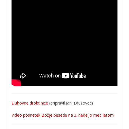
Duhovne drobtinice
(pripravil Jani Družovec)
Video posnetek Božje besede na 3. nedeljo med letom