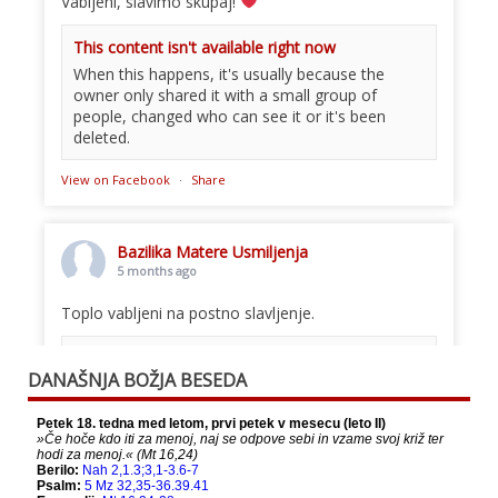
Vabljeni, slavimo skupaj!
This content isn't available right now
When this happens, it's usually because the
owner only shared it with a small group of
people, changed who can see it or it's been
deleted.
View on Facebook
·
Share
Bazilika Matere Usmiljenja
5 months ago
Toplo vabljeni na postno slavljenje.
This content isn't available right now
DANAŠNJA BOŽJA BESEDA
When this happens, it's usually because the
owner only shared it with a small group of
people, changed who can see it or it's been
deleted.
View on Facebook
·
Share