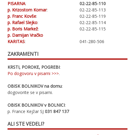
PISARNA
:
02-22-85-110
p. Krizostom Komar
:
02-22-85-113
p. Franc Kovše
:
02-22-85-119
p. Rafael Slejko
:
02-22-85-114
p. Boris Markež
:
02-22-85-115
p. Damijan Vračko
KARITAS
:
041-280-506
ZAKRAMENTI
KRSTI, POROKE, POGREBI
:
Po dogovoru v pisarni >>>
.
OBISK BOLNIKOV na domu
:
dogovorite se v pisarni.
OBISK BOLNIKOV v BOLNICI
:
p. France Kejžar SJ
031 847 137
ALI STE VEDELI?