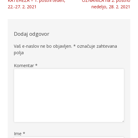
KATEHEZA – 1. postni teden,
OZNANILA na 2. postno
Navigacija
22.-27. 2. 2021
nedeljo, 28. 2. 2021
prispevka
Dodaj odgovor
Vaš e-naslov ne bo objavljen.
*
označuje zahtevana
polja
Komentar
*
Ime
*