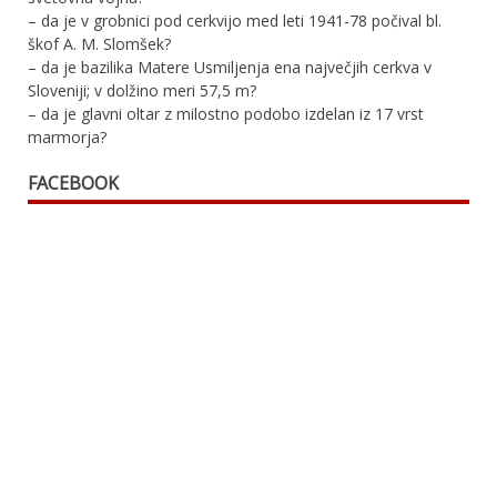
– da je v grobnici pod cerkvijo med leti 1941-78 počival bl.
škof A. M. Slomšek?
– da je bazilika Matere Usmiljenja ena največjih cerkva v
Sloveniji; v dolžino meri 57,5 m?
– da je glavni oltar z milostno podobo izdelan iz 17 vrst
marmorja?
FACEBOOK