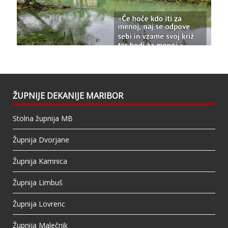
Bazilika Matere Usmiljenja
updated their
status.
1 years ago
This content isn't available right now
When this happens, it's usually because the
owner only shared it with a small group of
people, changed who can see it or it's been
ŽUPNIJE DEKANIJE MARIBOR
deleted.
Stolna župnija MB
View on Facebook
·
Share
Župnija Dvorjane
Župnija Kamnica
Župnija Limbuš
Župnija Lovrenc
Župnija Malečnik