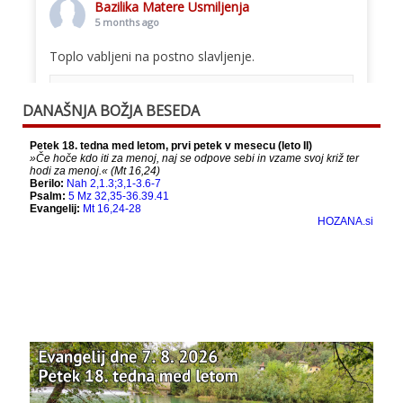
Bazilika Matere Usmiljenja
5 months ago
Toplo vabljeni na postno slavljenje.
This content isn't available right now
DANAŠNJA BOŽJA BESEDA
When this happens, it's usually because the
owner only shared it with a small group of
people, changed who can see it or it's been
deleted.
View on Facebook
·
Share
Bazilika Matere Usmiljenja
12 months ago
Že 125 let - za vas.
www.bazilika.info/125-letnica-
posvetitve-cerkve/
Photo
View on Facebook
·
Share