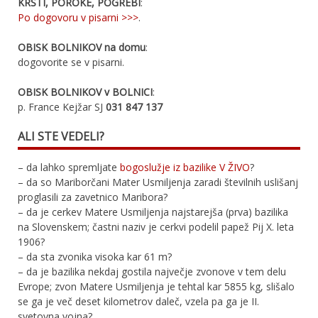
KRSTI, POROKE, POGREBI
:
Po dogovoru v pisarni >>>
.
OBISK BOLNIKOV na domu
:
dogovorite se v pisarni.
OBISK BOLNIKOV v BOLNICI
:
p. France Kejžar SJ
031 847 137
ALI STE VEDELI?
– da lahko spremljate
bogoslužje iz bazilike V ŽIVO
?
– da so Mariborčani Mater Usmiljenja zaradi številnih uslišanj
proglasili za zavetnico Maribora?
– da je cerkev Matere Usmiljenja najstarejša (prva) bazilika
na Slovenskem; častni naziv je cerkvi podelil papež Pij X. leta
1906?
– da sta zvonika visoka kar 61 m?
– da je bazilika nekdaj gostila največje zvonove v tem delu
Evrope; zvon Matere Usmiljenja je tehtal kar 5855 kg, slišalo
se ga je več deset kilometrov daleč, vzela pa ga je II.
svetovna vojna?