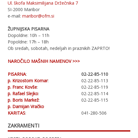
Ul. škofa Maksimilijana Držečnika 7
SI-2000 Maribor
e-mail:
maribor@ofm.si
ŽUPNIJSKA PISARNA
Dopoldne: 10h – 11h
Popoldne: 17h – 18h
Ob sredah, sobotah, nedeljah in praznikih ZAPRTO!
NAROČILO MAŠNIH NAMENOV >>>
PISARNA
:
02-22-85-110
p. Krizostom Komar
:
02-22-85-113
p. Franc Kovše
:
02-22-85-119
p. Rafael Slejko
:
02-22-85-114
p. Boris Markež
:
02-22-85-115
p. Damijan Vračko
KARITAS
:
041-280-506
ZAKRAMENTI