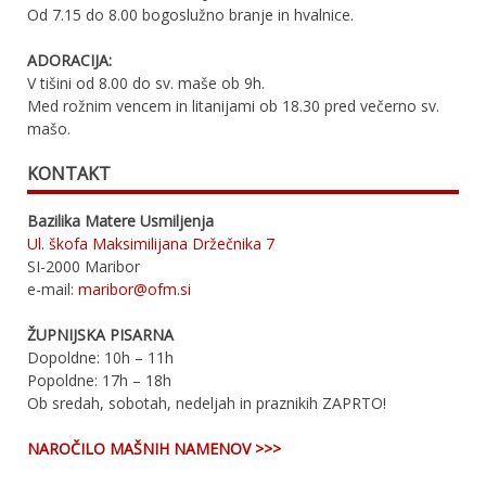
Od 7.15 do 8.00 bogoslužno branje in hvalnice.
ADORACIJA:
V tišini od 8.00 do sv. maše ob 9h.
Med rožnim vencem in litanijami ob 18.30 pred večerno sv.
mašo.
KONTAKT
Bazilika Matere Usmiljenja
Ul. škofa Maksimilijana Držečnika 7
SI-2000 Maribor
e-mail:
maribor@ofm.si
ŽUPNIJSKA PISARNA
Dopoldne: 10h – 11h
Popoldne: 17h – 18h
Ob sredah, sobotah, nedeljah in praznikih ZAPRTO!
NAROČILO MAŠNIH NAMENOV >>>