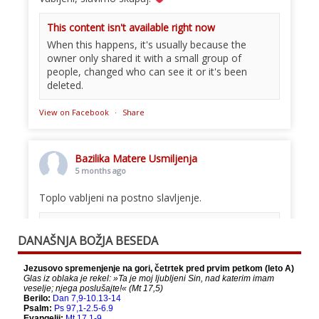
This content isn't available right now
When this happens, it's usually because the
owner only shared it with a small group of
people, changed who can see it or it's been
deleted.
View on Facebook
·
Share
Bazilika Matere Usmiljenja
5 months ago
Toplo vabljeni na postno slavljenje.
This content isn't available right now
DANAŠNJA BOŽJA BESEDA
When this happens, it's usually because the
owner only shared it with a small group of
people, changed who can see it or it's been
deleted.
View on Facebook
·
Share