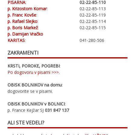
PISARNA
:
02-22-85-110
p. Krizostom Komar
:
02-22-85-113
p. Franc Kovše
:
02-22-85-119
p. Rafael Slejko
:
02-22-85-114
p. Boris Markež
:
02-22-85-115
p. Damijan Vračko
KARITAS
:
041-280-506
ZAKRAMENTI
KRSTI, POROKE, POGREBI
:
Po dogovoru v pisarni >>>
.
OBISK BOLNIKOV na domu
:
dogovorite se v pisarni.
OBISK BOLNIKOV v BOLNICI
:
p. France Kejžar SJ
031 847 137
ALI STE VEDELI?