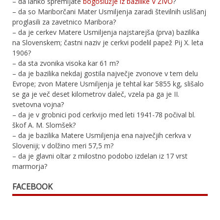
– da lahko spremljate
bogoslužje iz bazilike V ŽIVO
?
– da so Mariborčani Mater Usmiljenja zaradi številnih uslišanj
proglasili za zavetnico Maribora?
– da je cerkev Matere Usmiljenja najstarejša (prva) bazilika
na Slovenskem; častni naziv je cerkvi podelil papež Pij X. leta
1906?
– da sta zvonika visoka kar 61 m?
– da je bazilika nekdaj gostila največje zvonove v tem delu
Evrope; zvon Matere Usmiljenja je tehtal kar 5855 kg, slišalo
se ga je več deset kilometrov daleč, vzela pa ga je II.
svetovna vojna?
– da je v grobnici pod cerkvijo med leti 1941-78 počival bl.
škof A. M. Slomšek?
– da je bazilika Matere Usmiljenja ena največjih cerkva v
Sloveniji; v dolžino meri 57,5 m?
– da je glavni oltar z milostno podobo izdelan iz 17 vrst
marmorja?
FACEBOOK