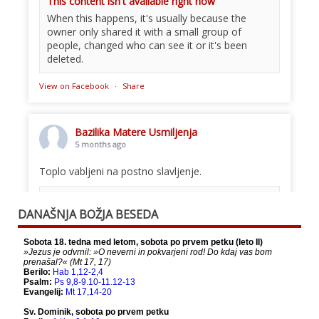
This content isn't available right now
When this happens, it's usually because the
owner only shared it with a small group of
people, changed who can see it or it's been
deleted.
View on Facebook
·
Share
Bazilika Matere Usmiljenja
5 months ago
Toplo vabljeni na postno slavljenje.
This content isn't available right now
DANAŠNJA BOŽJA BESEDA
When this happens, it's usually because the
owner only shared it with a small group of
people, changed who can see it or it's been
deleted.
View on Facebook
·
Share