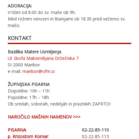
ADORACIJA:
V tišini od 8.00 do sv. maše ob 9h.
Med rožnim vencem in litanijami ob 18.30 pred večerno sv.
mašo.
KONTAKT
Bazilika Matere Usmiljenja
Ul. škofa Maksimilijana Držečnika 7
SI-2000 Maribor
e-mail:
maribor@ofm.si
ŽUPNIJSKA PISARNA
Dopoldne: 10h – 11h
Popoldne: 17h – 18h
Ob sredah, sobotah, nedeljah in praznikih ZAPRTO!
NAROČILO MAŠNIH NAMENOV >>>
PISARNA
:
02-22-85-110
p. Krizostom Komar
:
02-22-85-113