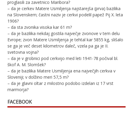
proglasili za zavetnico Maribora?
– da je cerkev Matere Usmiljenja najstarejša (prva) bazilika
na Slovenskem; častni naziv je cerkvi podelil papež Pij X. leta
1906?
– da sta zvonika visoka kar 61 m?
– da je bazilika nekdaj gostila največje zvonove v tem delu
Evrope; zvon Matere Usmiljenja je tehtal kar 5855 kg, slišalo
se ga je več deset kilometrov daleč, vzela pa ga je II.
svetovna vojna?
– da je v grobnici pod cerkvijo med leti 1941-78 počival bl.
škof A. M. Slomšek?
– da je bazilika Matere Usmiljenja ena največjih cerkva v
Sloveniji; v dolžino meri 57,5 m?
– da je glavni oltar z milostno podobo izdelan iz 17 vrst
marmorja?
FACEBOOK