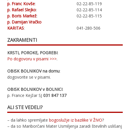
p. Franc Kovše
:
02-22-85-119
p. Rafael Slejko
:
02-22-85-114
p. Boris Markež
:
02-22-85-115
p. Damijan Vračko
KARITAS
:
041-280-506
ZAKRAMENTI
KRSTI, POROKE, POGREBI
:
Po dogovoru v pisarni >>>
.
OBISK BOLNIKOV na domu
:
dogovorite se v pisarni.
OBISK BOLNIKOV v BOLNICI
:
p. France Kejžar SJ
031 847 137
ALI STE VEDELI?
– da lahko spremljate
bogoslužje iz bazilike V ŽIVO
?
– da so Mariborčani Mater Usmiljenja zaradi številnih uslišanj