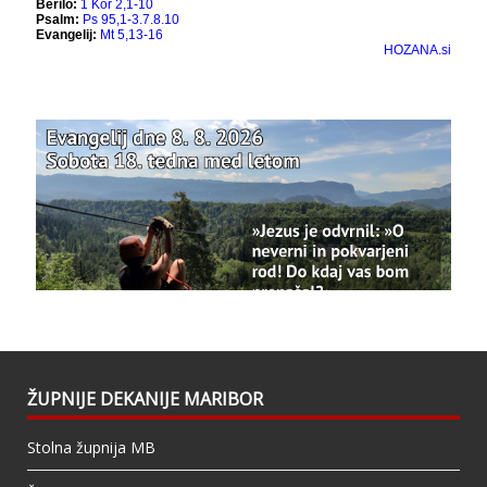
Bazilika Matere Usmiljenja
12 months ago
Že 125 let - za vas.
www.bazilika.info/125-letnica-
posvetitve-cerkve/
Photo
View on Facebook
·
Share
Bazilika Matere Usmiljenja
updated their
status.
1 years ago
This content isn't available right now
When this happens, it's usually because the
owner only shared it with a small group of
people, changed who can see it or it's been
ŽUPNIJE DEKANIJE MARIBOR
deleted.
Stolna župnija MB
View on Facebook
·
Share