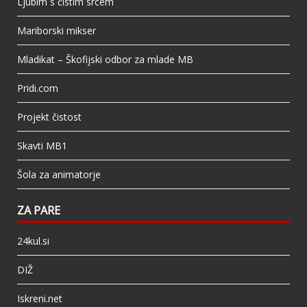
Ljubim s čistim srcem
Mariborski mikser
Mladikat – Škofijski odbor za mlade MB
Pridi.com
Projekt čistost
Skavti MB1
Šola za animatorje
ZA PARE
24kul.si
DIŽ
Iskreni.net