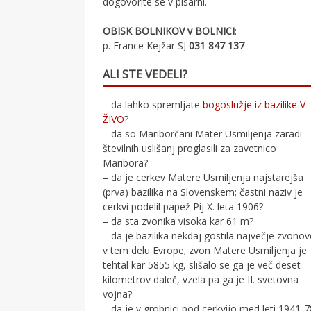
dogovorite se v pisarni.
OBISK BOLNIKOV v BOLNICI
:
p. France Kejžar SJ
031 847 137
ALI STE VEDELI?
– da lahko spremljate
bogoslužje iz bazilike V
ŽIVO
?
– da so Mariborčani Mater Usmiljenja zaradi
številnih uslišanj proglasili za zavetnico
Maribora?
– da je cerkev Matere Usmiljenja najstarejša
(prva) bazilika na Slovenskem; častni naziv je
cerkvi podelil papež Pij X. leta 1906?
– da sta zvonika visoka kar 61 m?
– da je bazilika nekdaj gostila največje zvono
v tem delu Evrope; zvon Matere Usmiljenja je
tehtal kar 5855 kg, slišalo se ga je več deset
kilometrov daleč, vzela pa ga je II. svetovna
vojna?
– da je v grobnici pod cerkvijo med leti 1941-