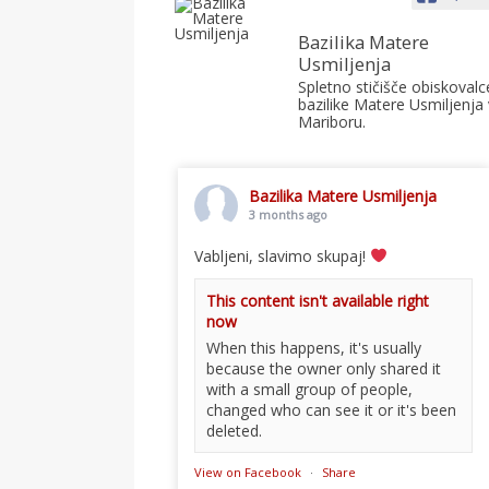
Bazilika Matere
Usmiljenja
Spletno stičišče obiskovalc
bazilike Matere Usmiljenja 
Mariboru.
Bazilika Matere Usmiljenja
3 months ago
Vabljeni, slavimo skupaj!
This content isn't available right
now
When this happens, it's usually
because the owner only shared it
with a small group of people,
changed who can see it or it's been
deleted.
View on Facebook
·
Share