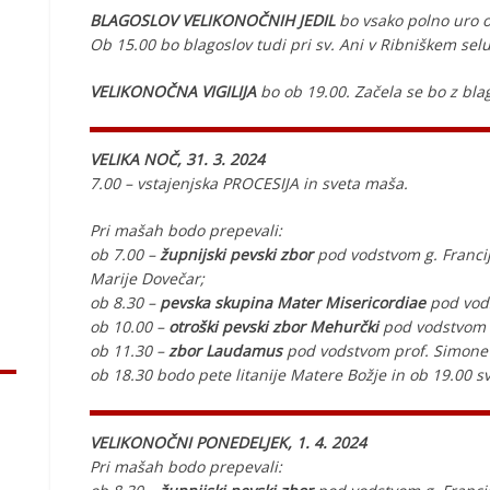
BLAGOSLOV VELIKONOČNIH JEDIL
bo vsako polno uro o
Ob 15.00 bo blagoslov tudi pri sv. Ani v Ribniškem selu
VELIKONOČNA VIGILIJA
bo ob 19.00. Začela se bo z bla
VELIKA NOČ, 31. 3. 2024
7.00 – vstajenjska PROCESIJA in sveta maša.
Pri mašah bodo prepevali:
ob 7.00 –
župnijski pevski zbor
pod vodstvom g. Francija
Marije Dovečar;
ob 8.30 –
pevska skupina Mater Misericordiae
pod vods
ob 10.00 –
otroški pevski zbor Mehurčki
pod vodstvom 
ob 11.30 –
zbor Laudamus
pod vodstvom prof. Simone 
ob 18.30 bodo pete litanije Matere Božje in ob 19.00 s
VELIKONOČNI PONEDELJEK, 1. 4. 2024
Pri mašah bodo prepevali: