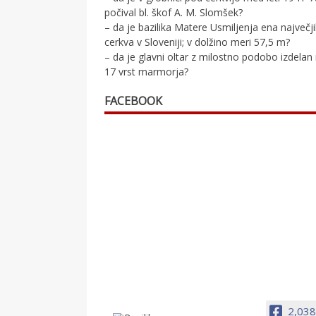
počival bl. škof A. M. Slomšek?
– da je bazilika Matere Usmiljenja ena največj
cerkva v Sloveniji; v dolžino meri 57,5 m?
– da je glavni oltar z milostno podobo izdelan 
17 vrst marmorja?
FACEBOOK
2,038