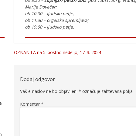
ob 8.30 –
župnijski pevski zbor
pod vodstvom g. Francija
Marije Dovečar;
ob 10.00 – ljudsko petje;
ob 11.30 – orgelska spremljava;
ob 19.00 – ljudsko petje.
OZNANILA na 5. postno nedeljo, 17. 3. 2024
Navigacija
prispevka
Dodaj odgovor
Vaš e-naslov ne bo objavljen.
*
označuje zahtevana polja
ve
Komentar
*
78