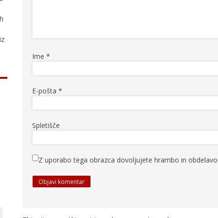
ih
iz
Ime
*
E-pošta
*
Spletišče
Z uporabo tega obrazca dovoljujete hrambo in obdelavo 