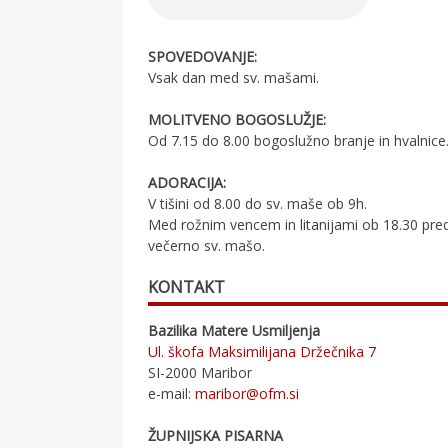
SPOVEDOVANJE:
Vsak dan med sv. mašami.
MOLITVENO BOGOSLUŽJE:
Od 7.15 do 8.00 bogoslužno branje in hvalnice
ADORACIJA:
V tišini od 8.00 do sv. maše ob 9h.
Med rožnim vencem in litanijami ob 18.30 pre
večerno sv. mašo.
KONTAKT
Bazilika Matere Usmiljenja
Ul. škofa Maksimilijana Držečnika 7
SI-2000 Maribor
e-mail:
maribor@ofm.si
ŽUPNIJSKA PISARNA