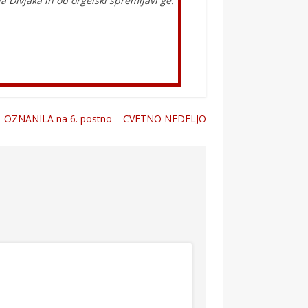
 Divjaka in ob orgelski spremljavi ge.
OZNANILA na 6. postno – CVETNO NEDELJO