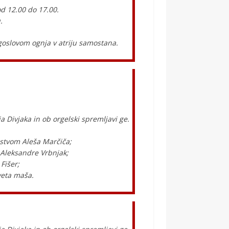
d 12.00 do 17.00.
.
goslovom ognja v atriju samostana.
 Divjaka in ob orgelski spremljavi ge.
tvom Aleša Marčiča;
Aleksandre Vrbnjak;
Fišer;
veta maša.