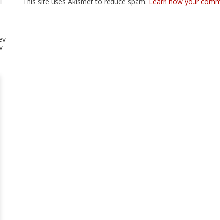
This site uses Akismet to reduce spam.
Learn how your comme
ev
v