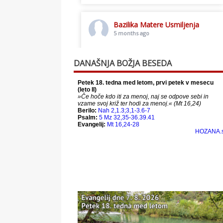
Bazilika Matere Usmiljenja
5 months ago
Toplo vabljeni na postno slavljenje.
DANAŠNJA BOŽJA BESEDA
This content isn't available right
now
When this happens, it's usually
because the owner only shared it
with a small group of people,
changed who can see it or it's been
deleted.
View on Facebook
·
Share
Bazilika Matere Usmiljenja
12 months ago
Že 125 let - za vas.
www.bazilika.info/125-letnica-