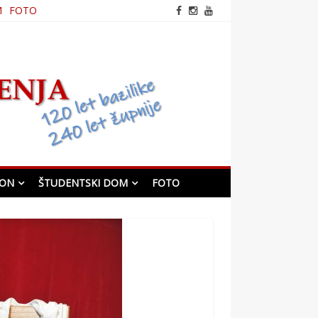
M
FOTO
frančiškanska cerkev v
Mariboru
KON
ŠTUDENTSKI DOM
FOTO