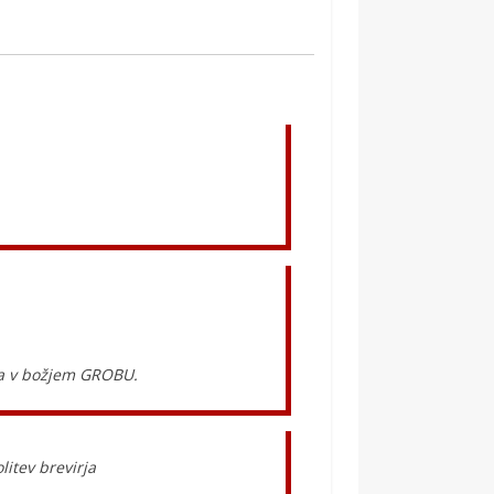
ega v božjem GROBU.
litev brevirja