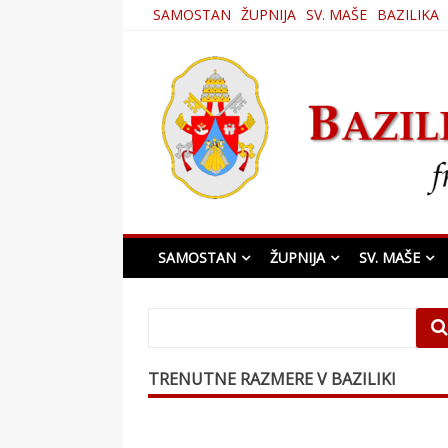
Skip
SAMOSTAN
ŽUPNIJA
SV. MAŠE
BAZILIKA
to
content
Bazilika Matere Usmi
SAMOSTAN
ŽUPNIJA
SV. MAŠE
TRENUTNE RAZMERE V BAZILIKI