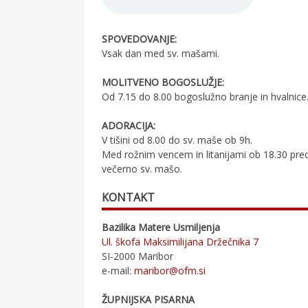
SPOVEDOVANJE:
Vsak dan med sv. mašami.
MOLITVENO BOGOSLUŽJE:
Od 7.15 do 8.00 bogoslužno branje in hvalnice
ADORACIJA:
V tišini od 8.00 do sv. maše ob 9h.
Med rožnim vencem in litanijami ob 18.30 pre
večerno sv. mašo.
KONTAKT
Bazilika Matere Usmiljenja
Ul. škofa Maksimilijana Držečnika 7
SI-2000 Maribor
e-mail:
maribor@ofm.si
ŽUPNIJSKA PISARNA