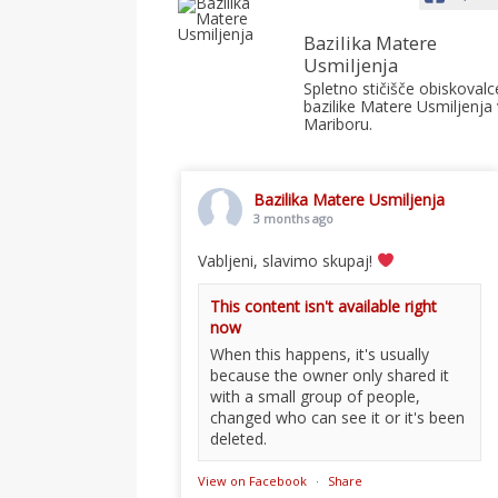
Bazilika Matere
Usmiljenja
Spletno stičišče obiskovalc
bazilike Matere Usmiljenja 
Mariboru.
Bazilika Matere Usmiljenja
3 months ago
Vabljeni, slavimo skupaj!
This content isn't available right
now
When this happens, it's usually
because the owner only shared it
with a small group of people,
changed who can see it or it's been
deleted.
View on Facebook
·
Share