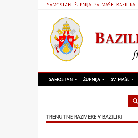
Skip
SAMOSTAN
ŽUPNIJA
SV. MAŠE
BAZILIKA
to
content
Bazilika Matere Usmi
SAMOSTAN
ŽUPNIJA
SV. MAŠE
TRENUTNE RAZMERE V BAZILIKI