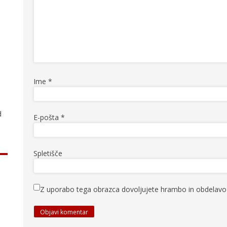
.
Ime
*
d
E-pošta
*
Spletišče
Z uporabo tega obrazca dovoljujete hrambo in obdelavo 