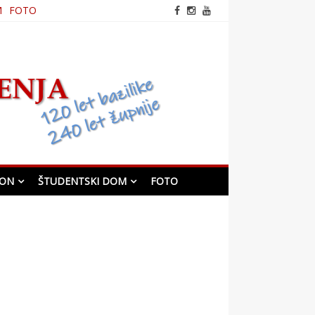
M
FOTO
frančiškanska cerkev v
Mariboru
KON
ŠTUDENTSKI DOM
FOTO