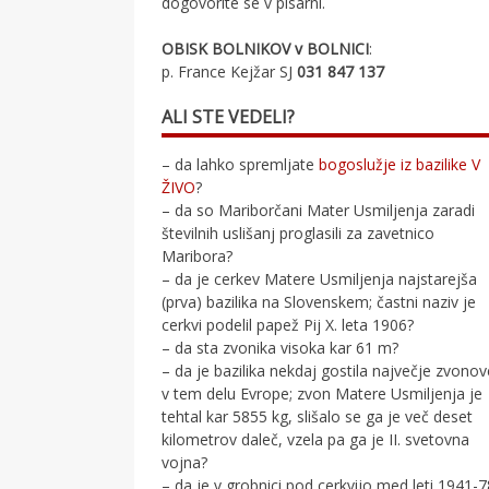
dogovorite se v pisarni.
OBISK BOLNIKOV v BOLNICI
:
p. France Kejžar SJ
031 847 137
ALI STE VEDELI?
– da lahko spremljate
bogoslužje iz bazilike V
ŽIVO
?
– da so Mariborčani Mater Usmiljenja zaradi
številnih uslišanj proglasili za zavetnico
Maribora?
– da je cerkev Matere Usmiljenja najstarejša
(prva) bazilika na Slovenskem; častni naziv je
cerkvi podelil papež Pij X. leta 1906?
– da sta zvonika visoka kar 61 m?
– da je bazilika nekdaj gostila največje zvono
v tem delu Evrope; zvon Matere Usmiljenja je
tehtal kar 5855 kg, slišalo se ga je več deset
kilometrov daleč, vzela pa ga je II. svetovna
vojna?
– da je v grobnici pod cerkvijo med leti 1941-