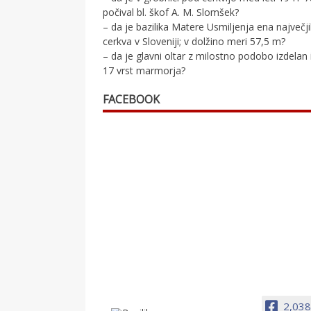
počival bl. škof A. M. Slomšek?
– da je bazilika Matere Usmiljenja ena največj
cerkva v Sloveniji; v dolžino meri 57,5 m?
– da je glavni oltar z milostno podobo izdelan 
17 vrst marmorja?
FACEBOOK
2,038