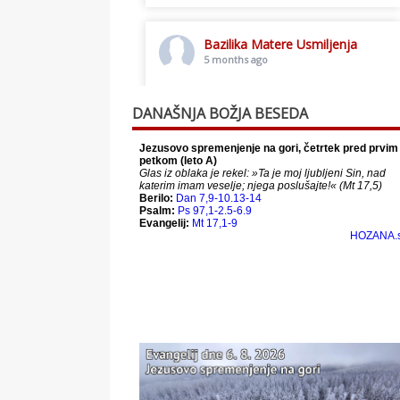
Bazilika Matere Usmiljenja
5 months ago
Toplo vabljeni na postno slavljenje.
DANAŠNJA BOŽJA BESEDA
This content isn't available right
now
When this happens, it's usually
because the owner only shared it
with a small group of people,
changed who can see it or it's been
deleted.
View on Facebook
·
Share
Bazilika Matere Usmiljenja
12 months ago
Že 125 let - za vas.
www.bazilika.info/125-letnica-