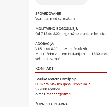
SPOVEDOVANJE:
Vsak dan med sv. mašami.
MOLITVENO BOGOSLUŽJE:
Od 7.15 do 8.00 bogoslužno branje in hvalnice
ADORACIJA:
V tišini od 8.00 do sv. maše ob 9h.
Med rožnim vencem in litanijami ob 18.30 pre
večerno sv. mašo.
KONTAKT
Bazilika Matere Usmiljenja
Ul. škofa Maksimilijana Držečnika 7
SI-2000 Maribor
e-mail:
maribor@ofm.si
ŽUPNIJSKA PISARNA