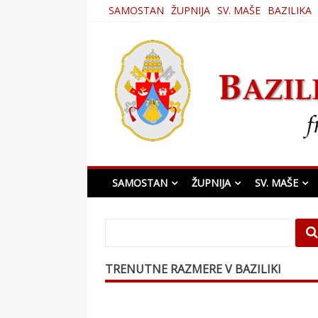
Skip
SAMOSTAN
ŽUPNIJA
SV. MAŠE
BAZILIKA
to
content
Bazilika Matere Usmi
SAMOSTAN
ŽUPNIJA
SV. MAŠE
TRENUTNE RAZMERE V BAZILIKI