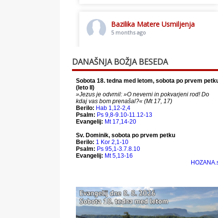
Bazilika Matere Usmiljenja
5 months ago
Toplo vabljeni na postno slavljenje.
DANAŠNJA BOŽJA BESEDA
This content isn't available right
now
When this happens, it's usually
because the owner only shared it
with a small group of people,
changed who can see it or it's been
deleted.
View on Facebook
·
Share
Bazilika Matere Usmiljenja
12 months ago
Že 125 let - za vas.
www.bazilika.info/125-letnica-