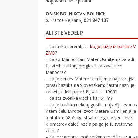
dogovorite se v pisarni.
OBISK BOLNIKOV v BOLNICI
:
p. France Kejžar SJ
031 847 137
ALI STE VEDELI?
– da lahko spremljate
bogoslužje iz bazilike V
ŽIVO
?
– da so Mariborčani Mater Usmiljenja zaradi
številnih uslišanj proglasili za zavetnico
Maribora?
– da je cerkev Matere Usmiljenja najstarejša
(prva) bazilika na Slovenskem; častni naziv je
cerkvi podelil papež Pij X. leta 1906?
– da sta zvonika visoka kar 61 m?
– da je bazilika nekdaj gostila največje zvono
v tem delu Evrope; zvon Matere Usmiljenja je
tehtal kar 5855 kg, slišalo se ga je več deset
kilometrov daleč, vzela pa ga je II. svetovna
vojna?
– da je v grobnici pod cerkvijo med leti 1941-