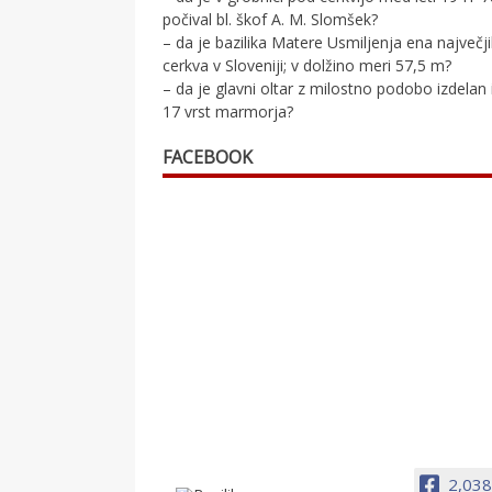
počival bl. škof A. M. Slomšek?
– da je bazilika Matere Usmiljenja ena največj
cerkva v Sloveniji; v dolžino meri 57,5 m?
– da je glavni oltar z milostno podobo izdelan 
17 vrst marmorja?
FACEBOOK
2,038