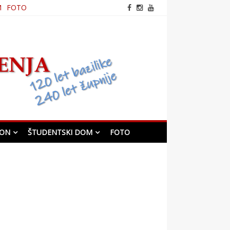
M
FOTO
frančiškanska cerkev v
Mariboru
KON
ŠTUDENTSKI DOM
FOTO