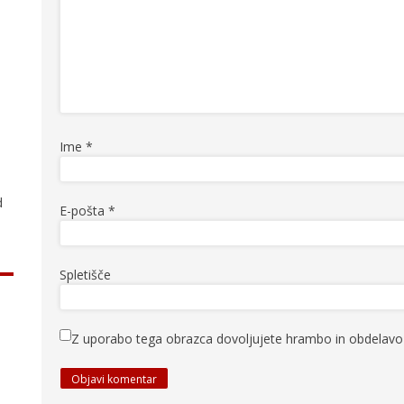
.
Ime
*
d
E-pošta
*
Spletišče
Z uporabo tega obrazca dovoljujete hrambo in obdelavo 