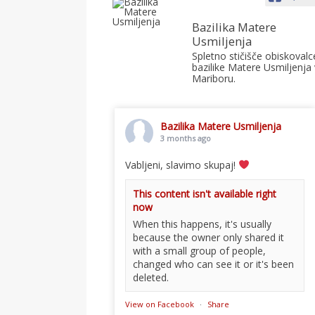
Bazilika Matere
Usmiljenja
Spletno stičišče obiskovalc
bazilike Matere Usmiljenja 
Mariboru.
Bazilika Matere Usmiljenja
3 months ago
Vabljeni, slavimo skupaj!
This content isn't available right
now
When this happens, it's usually
because the owner only shared it
with a small group of people,
changed who can see it or it's been
deleted.
View on Facebook
·
Share