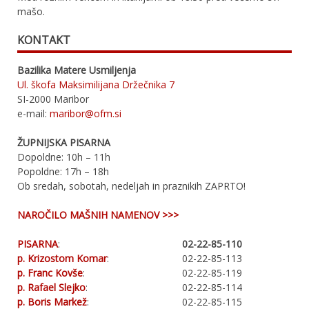
mašo.
KONTAKT
Bazilika Matere Usmiljenja
Ul. škofa Maksimilijana Držečnika 7
SI-2000 Maribor
e-mail:
maribor@ofm.si
ŽUPNIJSKA PISARNA
Dopoldne: 10h – 11h
Popoldne: 17h – 18h
Ob sredah, sobotah, nedeljah in praznikih ZAPRTO!
NAROČILO MAŠNIH NAMENOV >>>
PISARNA
:
02-22-85-110
p. Krizostom Komar
:
02-22-85-113
p. Franc Kovše
:
02-22-85-119
p. Rafael Slejko
:
02-22-85-114
p. Boris Markež
:
02-22-85-115