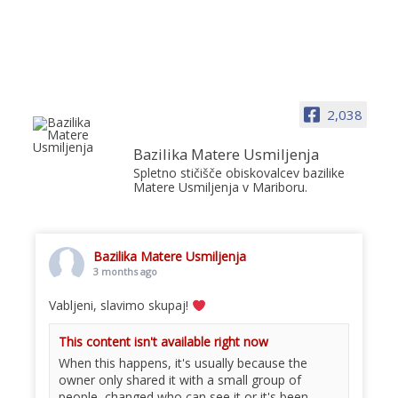
2,038
Bazilika Matere Usmiljenja
Spletno stičišče obiskovalcev bazilike
Matere Usmiljenja v Mariboru.
Bazilika Matere Usmiljenja
3 months ago
Vabljeni, slavimo skupaj!
This content isn't available right now
When this happens, it's usually because the
owner only shared it with a small group of
people, changed who can see it or it's been