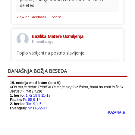
deleted.
View on Facebook
·
Share
Bazilika Matere Usmiljenja
5 months ago
Toplo vabljeni na postno slavljenje.
This content isn't available right now
DANAŠNJA BOŽJA BESEDA
When this happens, it's usually because the
owner only shared it with a small group of
people, changed who can see it or it's been
deleted.
View on Facebook
·
Share
Bazilika Matere Usmiljenja
12 months ago