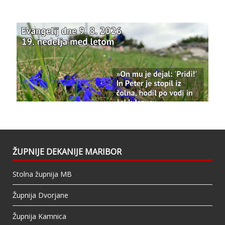
Že 125 let - za vas.
www.bazilika.info/125-letnica-
posvetitve-cerkve/
Photo
View on Facebook
·
Share
Bazilika Matere Usmiljenja
updated their
status.
1 years ago
This content isn't available right now
When this happens, it's usually because the
owner only shared it with a small group of
people, changed who can see it or it's been
ŽUPNIJE DEKANIJE MARIBOR
deleted.
Stolna župnija MB
View on Facebook
·
Share
Župnija Dvorjane
Župnija Kamnica