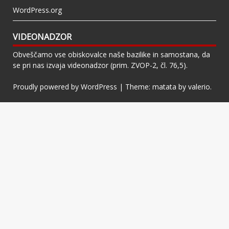
WordPress.org
VIDEONADZOR
Obveščamo vse obiskovalce naše bazilike in samostana, da
se pri nas izvaja videonadzor (prim. ZVOP-2, čl. 76,5).
Proudly powered by WordPress
|
Theme: matata by
valerio
.