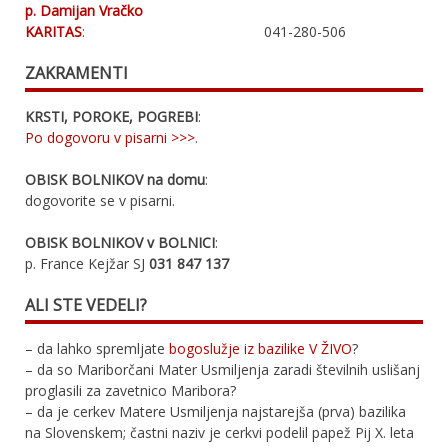
p. Damijan Vračko
KARITAS
:
041-280-506
ZAKRAMENTI
KRSTI, POROKE, POGREBI
:
Po dogovoru v pisarni >>>
.
OBISK BOLNIKOV na domu
:
dogovorite se v pisarni.
OBISK BOLNIKOV v BOLNICI
:
p. France Kejžar SJ
031 847 137
ALI STE VEDELI?
– da lahko spremljate
bogoslužje iz bazilike V ŽIVO
?
– da so Mariborčani Mater Usmiljenja zaradi številnih uslišanj
proglasili za zavetnico Maribora?
– da je cerkev Matere Usmiljenja najstarejša (prva) bazilika
na Slovenskem; častni naziv je cerkvi podelil papež Pij X. leta