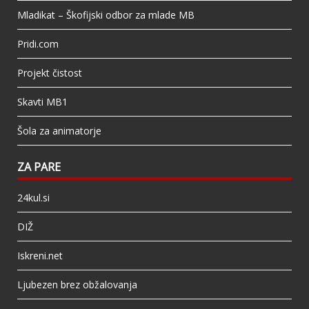
Mladikat – Škofijski odbor za mlade MB
Pridi.com
Projekt čistost
Skavti MB1
Šola za animatorje
ZA PARE
24kul.si
DIŽ
Iskreni.net
Ljubezen brez obžalovanja