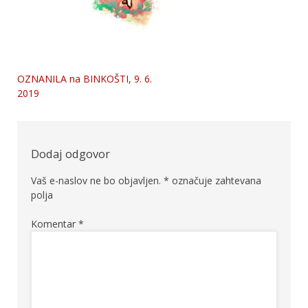
OZNANILA na BINKOŠTI, 9. 6.
Navigacija
2019
prispevka
Dodaj odgovor
Vaš e-naslov ne bo objavljen.
*
označuje zahtevana
polja
Komentar
*