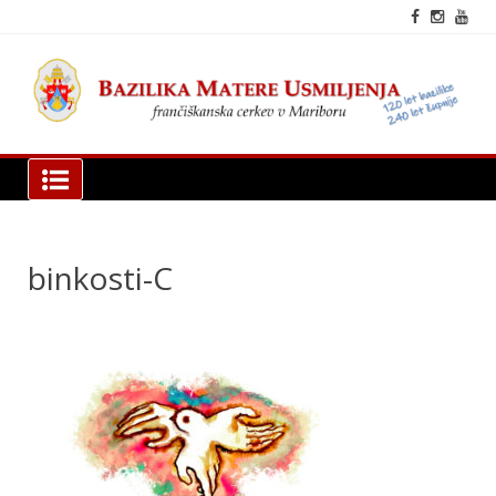
Skip
to
content
fra
cer
Mar
Bazilika Matere Usmiljenja
binkosti-C