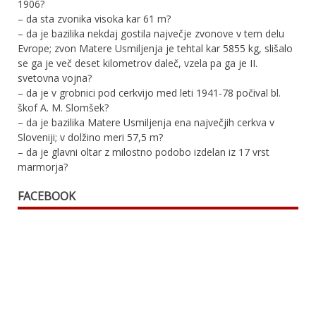
1906?
– da sta zvonika visoka kar 61 m?
– da je bazilika nekdaj gostila največje zvonove v tem delu
Evrope; zvon Matere Usmiljenja je tehtal kar 5855 kg, slišalo
se ga je več deset kilometrov daleč, vzela pa ga je II.
svetovna vojna?
– da je v grobnici pod cerkvijo med leti 1941-78 počival bl.
škof A. M. Slomšek?
– da je bazilika Matere Usmiljenja ena največjih cerkva v
Sloveniji; v dolžino meri 57,5 m?
– da je glavni oltar z milostno podobo izdelan iz 17 vrst
marmorja?
FACEBOOK