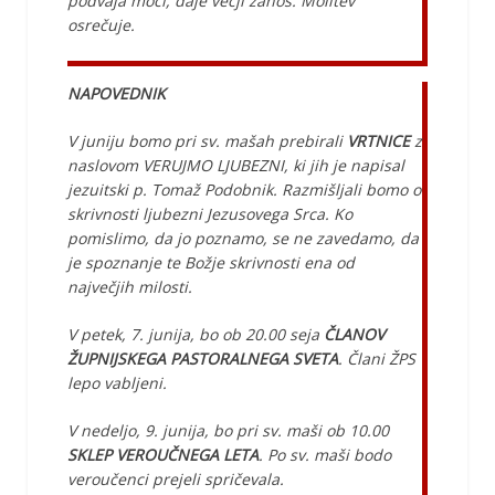
podvaja moči, daje večji zanos. Molitev
osrečuje.
NAPOVEDNIK
V juniju bomo pri sv. mašah prebirali
VRTNICE
z
naslovom VERUJMO LJUBEZNI, ki jih je napisal
jezuitski p. Tomaž Podobnik. Razmišljali bomo o
skrivnosti ljubezni Jezusovega Srca. Ko
pomislimo, da jo poznamo, se ne zavedamo, da
je spoznanje te Božje skrivnosti ena od
največjih milosti.
V petek, 7. junija, bo ob 20.00 seja
ČLANOV
ŽUPNIJSKEGA PASTORALNEGA SVETA
. Člani ŽPS
lepo vabljeni.
V nedeljo, 9. junija, bo pri sv. maši ob 10.00
SKLEP VEROUČNEGA LETA
. Po sv. maši bodo
veroučenci prejeli spričevala.