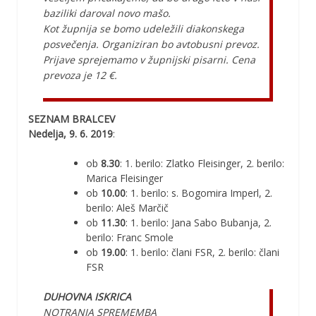
baziliki daroval novo mašo.
Kot župnija se bomo udeležili diakonskega
posvečenja. Organiziran bo avtobusni prevoz.
Prijave sprejemamo v župnijski pisarni. Cena
prevoza je 12 €.
SEZNAM BRALCEV
Nedelja, 9. 6. 2019
:
ob
8.30
: 1. berilo: Zlatko Fleisinger, 2. berilo:
Marica Fleisinger
ob
10.00
: 1. berilo: s. Bogomira Imperl, 2.
berilo: Aleš Marčič
ob
11.30
: 1. berilo: Jana Sabo Bubanja, 2.
berilo: Franc Smole
ob
19.00
: 1. berilo: člani FSR, 2. berilo: člani
FSR
DUHOVNA ISKRICA
NOTRANJA SPREMEMBA