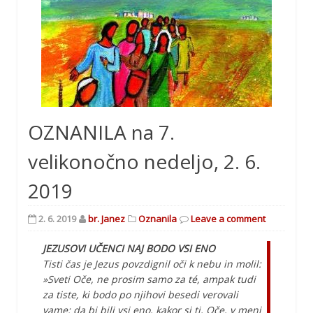
OZNANILA na 7.
velikonočno nedeljo, 2. 6.
2019
2. 6. 2019
br. Janez
Oznanila
Leave a comment
JEZUSOVI UČENCI NAJ BODO VSI ENO
Tisti čas je Jezus povzdignil oči k nebu in molil:
»Sveti Oče, ne prosim samo za té, ampak tudi
za tiste, ki bodo po njihovi besedi verovali
vame: da bi bili vsi eno, kakor si ti, Oče, v meni