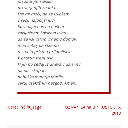
pri zadnjih šolskih
preverjanjih znanja.
Daj mi moči, da se izkažem
v svoji najboljši luči.
Spremljaj nas na našem
zaključnem šolskem izletu,
da se vsi varno vrnemo domov,
med seboj pa stkemo
tesna in pristna prijateljstva.
V prostih trenutkih,
ki jih bo sedaj iz dneva v dan več,
pa nas skupaj z
nebeško materjo Marijo,
varuj vsakršnih nezgod. Amen.
K sreči nič hujšega
OZNANILA na BINKOŠTI, 9. 6.
Navigacija
2019
prispevka