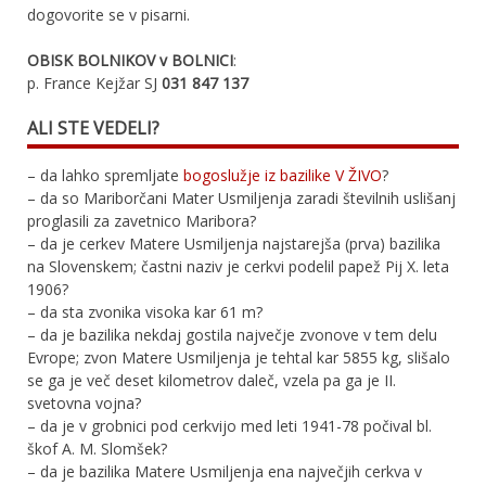
dogovorite se v pisarni.
OBISK BOLNIKOV v BOLNICI
:
p. France Kejžar SJ
031 847 137
ALI STE VEDELI?
– da lahko spremljate
bogoslužje iz bazilike V ŽIVO
?
– da so Mariborčani Mater Usmiljenja zaradi številnih uslišanj
proglasili za zavetnico Maribora?
– da je cerkev Matere Usmiljenja najstarejša (prva) bazilika
na Slovenskem; častni naziv je cerkvi podelil papež Pij X. leta
1906?
– da sta zvonika visoka kar 61 m?
– da je bazilika nekdaj gostila največje zvonove v tem delu
Evrope; zvon Matere Usmiljenja je tehtal kar 5855 kg, slišalo
se ga je več deset kilometrov daleč, vzela pa ga je II.
svetovna vojna?
– da je v grobnici pod cerkvijo med leti 1941-78 počival bl.
škof A. M. Slomšek?
– da je bazilika Matere Usmiljenja ena največjih cerkva v