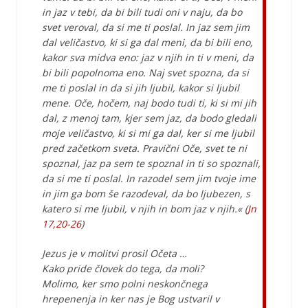
in jaz v tebi, da bi bili tudi oni v naju, da bo
svet veroval, da si me ti poslal. In jaz sem jim
dal veličastvo, ki si ga dal meni, da bi bili eno,
kakor sva midva eno: jaz v njih in ti v meni, da
bi bili popolnoma eno. Naj svet spozna, da si
me ti poslal in da si jih ljubil, kakor si ljubil
mene. Oče, hočem, naj bodo tudi ti, ki si mi jih
dal, z menoj tam, kjer sem jaz, da bodo gledali
moje veličastvo, ki si mi ga dal, ker si me ljubil
pred začetkom sveta. Pravični Oče, svet te ni
spoznal, jaz pa sem te spoznal in ti so spoznali,
da si me ti poslal. In razodel sem jim tvoje ime
in jim ga bom še razodeval, da bo ljubezen, s
katero si me ljubil, v njih in bom jaz v njih.« (
Jn
17,20-26
)
Jezus je v molitvi prosil Očeta …
Kako pride človek do tega, da moli?
Molimo, ker smo polni neskončnega
hrepenenja in ker nas je Bog ustvaril v