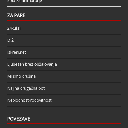
Šola za animatorje
ZA PARE
24kul.si
DIŽ
Iskreni.net
Ljubezen brez obžalovanja
Mi smo družina
Najina drugačna pot
Neplodnost-rodovitnost
POVEZAVE