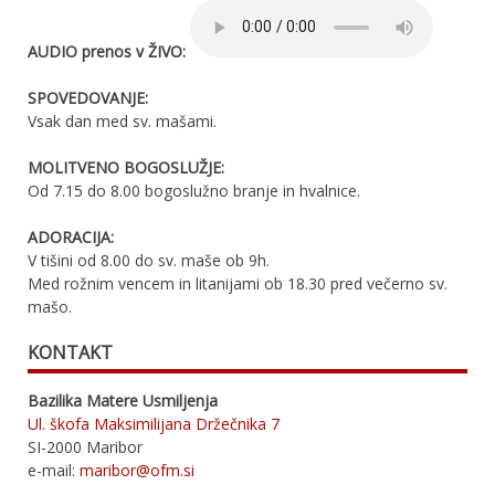
AUDIO prenos v ŽIVO:
SPOVEDOVANJE:
Vsak dan med sv. mašami.
MOLITVENO BOGOSLUŽJE:
Od 7.15 do 8.00 bogoslužno branje in hvalnice.
ADORACIJA:
V tišini od 8.00 do sv. maše ob 9h.
Med rožnim vencem in litanijami ob 18.30 pred večerno sv.
mašo.
KONTAKT
Bazilika Matere Usmiljenja
Ul. škofa Maksimilijana Držečnika 7
SI-2000 Maribor
e-mail:
maribor@ofm.si