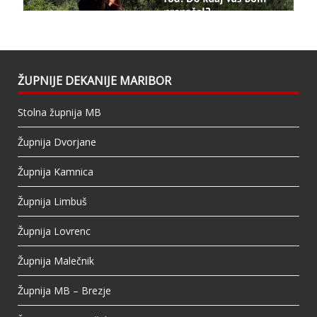
This content isn't available right now
When this happens, it's usually because the
owner only shared it with a small group of
people, changed who can see it or it's been
ŽUPNIJE DEKANIJE MARIBOR
deleted.
Stolna župnija MB
View on Facebook
·
Share
Župnija Dvorjane
Župnija Kamnica
Župnija Limbuš
Župnija Lovrenc
Župnija Malečnik
Župnija MB – Brezje