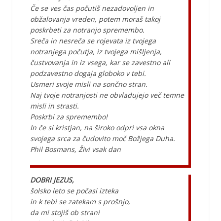
Če se ves čas počutiš nezadovoljen in
obžalovanja vreden, potem moraš takoj
poskrbeti za notranjo spremembo.
Sreča in nesreča se rojevata iz tvojega
notranjega počutja, iz tvojega mišljenja,
čustvovanja in iz vsega, kar se zavestno ali
podzavestno dogaja globoko v tebi.
Usmeri svoje misli na sončno stran.
Naj tvoje notranjosti ne obvladujejo več temne
misli in strasti.
Poskrbi za spremembo!
In če si kristjan, na široko odpri vsa okna
svojega srca za čudovito moč Božjega Duha.
Phil Bosmans, Živi vsak dan
DOBRI JEZUS,
šolsko leto se počasi izteka
in k tebi se zatekam s prošnjo,
da mi stojiš ob strani