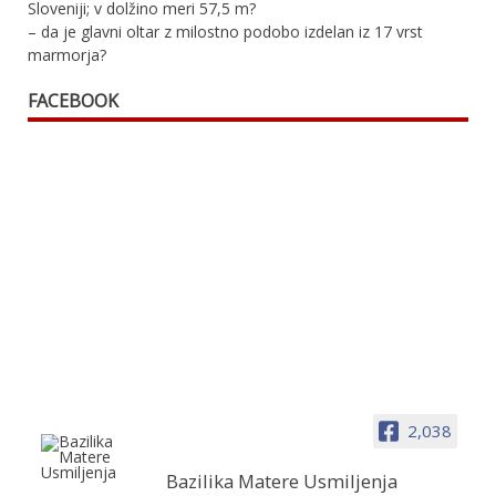
Sloveniji; v dolžino meri 57,5 m?
– da je glavni oltar z milostno podobo izdelan iz 17 vrst
marmorja?
FACEBOOK
2,038
Bazilika Matere Usmiljenja