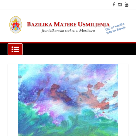
Skip
to
content
fra
cer
Mar
Bazilika Matere Usmiljenja