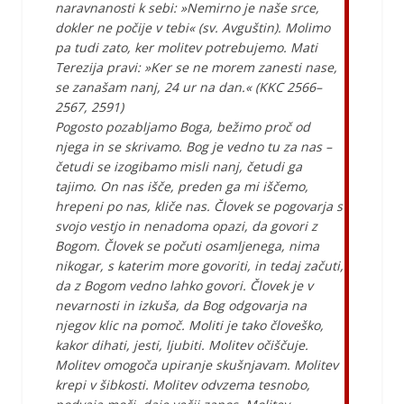
naravnanosti k sebi: »Nemirno je naše srce,
dokler ne počije v tebi« (sv. Avguštin). Molimo
pa tudi zato, ker molitev potrebujemo. Mati
Terezija pravi: »Ker se ne morem zanesti nase,
se zanašam nanj, 24 ur na dan.« (KKC 2566–
2567, 2591)
Pogosto pozabljamo Boga, bežimo proč od
njega in se skrivamo. Bog je vedno tu za nas –
četudi se izogibamo misli nanj, četudi ga
tajimo. On nas išče, preden ga mi iščemo,
hrepeni po nas, kliče nas. Človek se pogovarja s
svojo vestjo in nenadoma opazi, da govori z
Bogom. Človek se počuti osamljenega, nima
nikogar, s katerim more govoriti, in tedaj začuti,
da z Bogom vedno lahko govori. Človek je v
nevarnosti in izkuša, da Bog odgovarja na
njegov klic na pomoč. Moliti je tako človeško,
kakor dihati, jesti, ljubiti. Molitev očiščuje.
Molitev omogoča upiranje skušnjavam. Molitev
krepi v šibkosti. Molitev odvzema tesnobo,