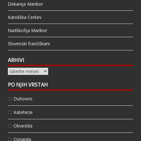
Dekanija Maribor
Katoliška Cerkev
Nadškofija Maribor
Slovenski frančiškani
ARHIVI
Arhivi
PO NJIH VRSTAH
Duhovno
Kateheze
Obvestila
Oznanila