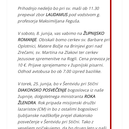
Prihodnjo nedeljo bo pri sv. maši ob 11.30
prepeval zbor
LAUDAMUS
pod vodstvom g.
profesorja Maksimiljana Feguša.
V soboto, 8. junija, vas vabimo na
ŽUPNIJSKO
ROMANJE
. Obiskali bomo cerkev sv. Barbare pri
Oplotnici, Matere Božje na Brinjevi gori nad
Zrečami, sv. Martina na Zlakovi ter cerkev
Jezusove spremenitve na Rogli. Cena prevoza je
10 €. Prijave sprejemamo v župnijski pisarni.
Odhod avtobusa bo ob 7.00 izpred bazilike.
V torek, 25. junija, bo v Šentvidu pri Stični
DIAKONSKO POSVEČENJE
bogoslovca iz naše
župnije, dolgoletnega ministranta
ROKA
ŽLENDRA
. Rok pripada misijonski družbi
lazaristov (CM) in bo z ostalimi bogoslovci
ljubljanske nadškofije prejel diakonsko
posvečenje v Šentvidu pri Stični. Tako z
veseljem pričakujemo, da bo drugo leto v naši