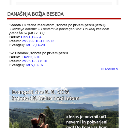
This content isn't available right now
DANAŠNJA BOŽJA BESEDA
When this happens, it's usually because the
owner only shared it with a small group of
people, changed who can see it or it's been
deleted.
View on Facebook
·
Share
Bazilika Matere Usmiljenja
12 months ago
Že 125 let - za vas.
www.bazilika.info/125-letnica-
posvetitve-cerkve/
Photo
View on Facebook
·
Share
Bazilika Matere Usmiljenja
updated their
status.
1 years ago