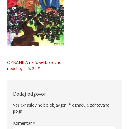
OZNANILA na 5. velikonočno
Navigacija
nedeljo, 2. 5. 2021
prispevka
Dodaj odgovor
Vaš e-naslov ne bo objavljen.
*
označuje zahtevana
polja
Komentar
*