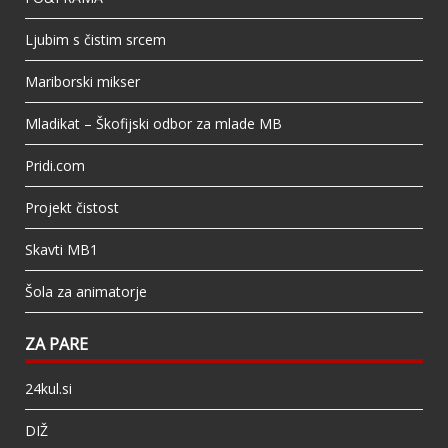
Ljubim s čistim srcem
Mariborski mikser
Mladikat – Škofijski odbor za mlade MB
Pridi.com
Projekt čistost
Skavti MB1
Šola za animatorje
ZA PARE
24kul.si
DIŽ