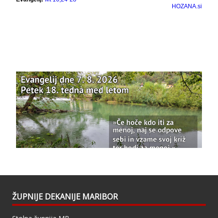
Bazilika Matere Usmiljenja
12 months ago
Že 125 let - za vas.
www.bazilika.info/125-letnica-
posvetitve-cerkve/
Photo
View on Facebook
·
Share
Bazilika Matere Usmiljenja
updated their
status.
1 years ago
This content isn't available right now
When this happens, it's usually because the
owner only shared it with a small group of
people, changed who can see it or it's been
ŽUPNIJE DEKANIJE MARIBOR
deleted.