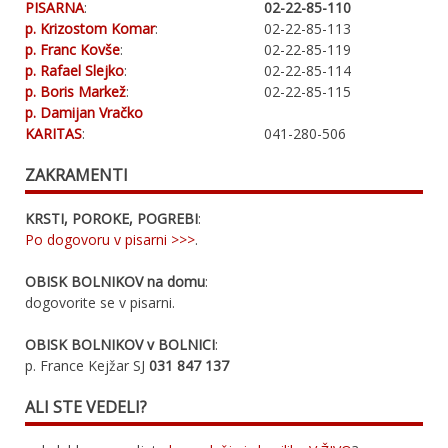
PISARNA
:
02-22-85-110
p. Krizostom Komar
:
02-22-85-113
p. Franc Kovše
:
02-22-85-119
p. Rafael Slejko
:
02-22-85-114
p. Boris Markež
:
02-22-85-115
p. Damijan Vračko
KARITAS
:
041-280-506
ZAKRAMENTI
KRSTI, POROKE, POGREBI
:
Po dogovoru v pisarni >>>
.
OBISK BOLNIKOV na domu
:
dogovorite se v pisarni.
OBISK BOLNIKOV v BOLNICI
:
p. France Kejžar SJ
031 847 137
ALI STE VEDELI?