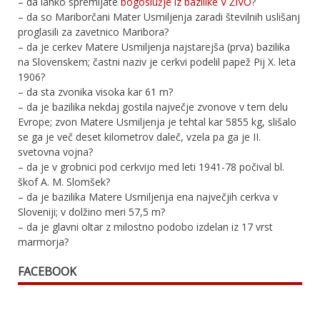
– da lahko spremljate
bogoslužje iz bazilike V ŽIVO
?
– da so Mariborčani Mater Usmiljenja zaradi številnih uslišanj
proglasili za zavetnico Maribora?
– da je cerkev Matere Usmiljenja najstarejša (prva) bazilika
na Slovenskem; častni naziv je cerkvi podelil papež Pij X. leta
1906?
– da sta zvonika visoka kar 61 m?
– da je bazilika nekdaj gostila največje zvonove v tem delu
Evrope; zvon Matere Usmiljenja je tehtal kar 5855 kg, slišalo
se ga je več deset kilometrov daleč, vzela pa ga je II.
svetovna vojna?
– da je v grobnici pod cerkvijo med leti 1941-78 počival bl.
škof A. M. Slomšek?
– da je bazilika Matere Usmiljenja ena največjih cerkva v
Sloveniji; v dolžino meri 57,5 m?
– da je glavni oltar z milostno podobo izdelan iz 17 vrst
marmorja?
FACEBOOK