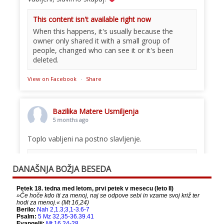
This content isn't available right now
When this happens, it's usually because the
owner only shared it with a small group of
people, changed who can see it or it's been
deleted.
View on Facebook
·
Share
Bazilika Matere Usmiljenja
5 months ago
Toplo vabljeni na postno slavljenje.
This content isn't available right now
DANAŠNJA BOŽJA BESEDA
When this happens, it's usually because the
owner only shared it with a small group of
people, changed who can see it or it's been
deleted.
View on Facebook
·
Share