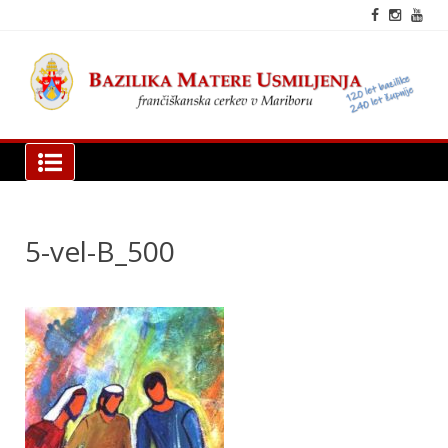
Skip
to
content
fra
cer
Mar
Bazilika Matere Usmiljenja
5-vel-B_500