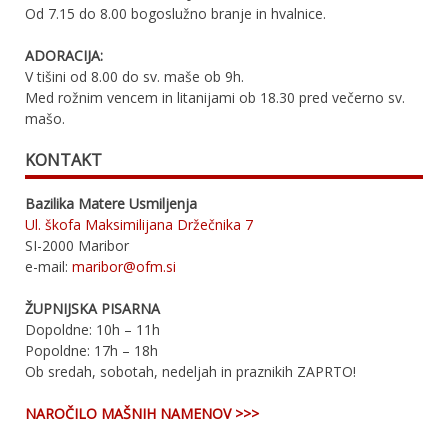
Od 7.15 do 8.00 bogoslužno branje in hvalnice.
ADORACIJA:
V tišini od 8.00 do sv. maše ob 9h.
Med rožnim vencem in litanijami ob 18.30 pred večerno sv.
mašo.
KONTAKT
Bazilika Matere Usmiljenja
Ul. škofa Maksimilijana Držečnika 7
SI-2000 Maribor
e-mail:
maribor@ofm.si
ŽUPNIJSKA PISARNA
Dopoldne: 10h – 11h
Popoldne: 17h – 18h
Ob sredah, sobotah, nedeljah in praznikih ZAPRTO!
NAROČILO MAŠNIH NAMENOV >>>