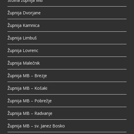
Stolna župnija MB
View on Facebook
·
Share
Župnija Dvorjane
Župnija Kamnica
Župnija Limbuš
Župnija Lovrenc
Župnija Malečnik
Župnija MB – Brezje
Župnija MB – Košaki
Župnija MB – Pobrežje
Župnija MB – Radvanje
Župnija MB – sv. Janez Bosko