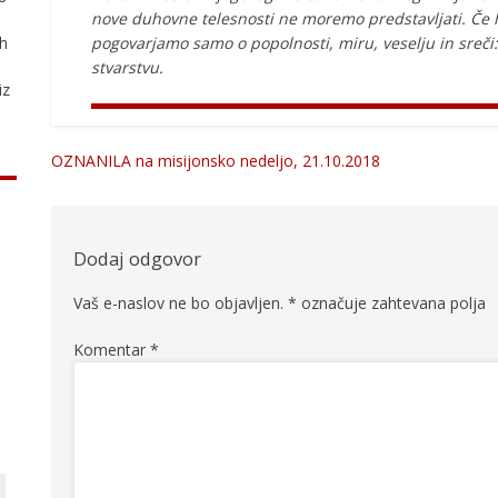
nove duhovne telesnosti ne moremo predstavljati. Če h
pogovarjamo samo o popolnosti, miru, veselju in sreči: 
ih
stvarstvu.
iz
OZNANILA na misijonsko nedeljo, 21.10.2018
Navigacija
prispevka
Dodaj odgovor
Vaš e-naslov ne bo objavljen.
*
označuje zahtevana polja
Komentar
*