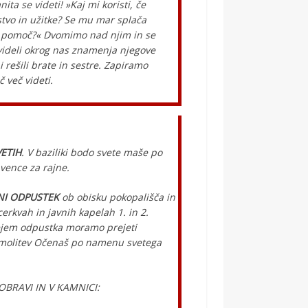
ta se videti! »Kaj mi koristi, če
tvo in užitke? Se mu mar splača
 po pomoč?« Dvomimo nad njim in se
 videli okrog nas znamenja njegove
i rešili brate in sestre. Zapiramo
 več videti.
VETIH
. V baziliki bodo svete maše po
vence za rajne.
NI ODPUSTEK
ob obisku pokopališča in
cerkvah in javnih kapelah 1. in 2.
rejem odpustka moramo prejeti
er molitev Očenaš po namenu svetega
OBRAVI IN V KAMNICI: