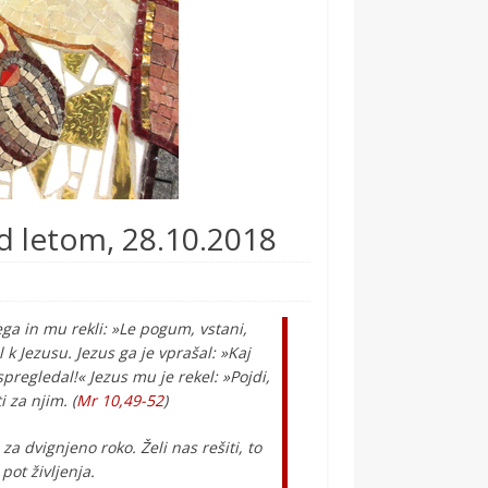
 letom, 28.10.2018
pega in mu rekli: »Le pogum, vstani,
l k Jezusu. Jezus ga je vprašal: »Kaj
spregledal!« Jezus mu je rekel: »Pojdi,
i za njim. (
Mr 10,49-52
)
za dvignjeno roko. Želi nas rešiti, to
pot življenja.