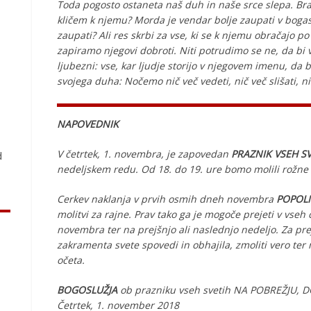
Toda pogosto ostaneta naš duh in naše srce slepa. Brani
kličem k njemu? Morda je vendar bolje zaupati v bogas
zaupati? Ali res skrbi za vse, ki se k njemu obračajo
zapiramo njegovi dobroti. Niti potrudimo se ne, da bi
ljubezni: vse, kar ljudje storijo v njegovem imenu, da b
svojega duha: Nočemo nič več vedeti, nič več slišati, nič
.
NAPOVEDNIK
V četrtek, 1. novembra, je zapovedan
PRAZNIK VSEH S
d
nedeljskem redu. Od 18. do 19. ure bomo molili rožne 
Cerkev naklanja v prvih osmih dneh novembra
POPOL
molitvi za rajne. Prav tako ga je mogoče prejeti v vseh 
novembra ter na prejšnjo ali naslednjo nedeljo. Za p
zakramenta svete spovedi in obhajila, zmoliti vero t
očeta.
BOGOSLUŽJA
ob prazniku vseh svetih NA POBREŽJU, D
Četrtek, 1. november 2018