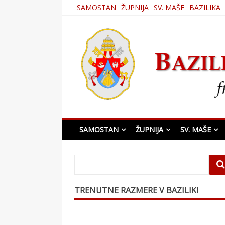
Skip
SAMOSTAN
ŽUPNIJA
SV. MAŠE
BAZILIKA
to
content
Bazilika Matere Usmi
SAMOSTAN
ŽUPNIJA
SV. MAŠE
TRENUTNE RAZMERE V BAZILIKI