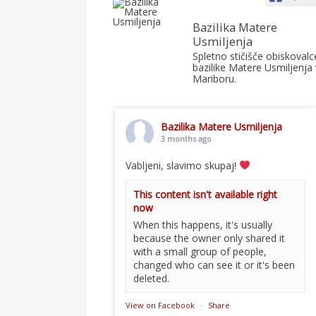
Bazilika Matere
Usmiljenja
Spletno stičišče obiskovalc
bazilike Matere Usmiljenja 
Mariboru.
Bazilika Matere Usmiljenja
3 months ago
Vabljeni, slavimo skupaj!
This content isn't available right
now
When this happens, it's usually
because the owner only shared it
with a small group of people,
changed who can see it or it's been
deleted.
View on Facebook
·
Share