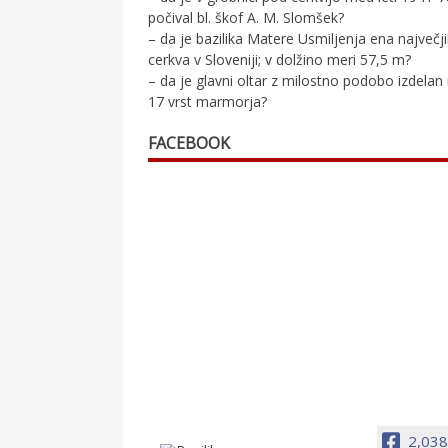
počival bl. škof A. M. Slomšek?
– da je bazilika Matere Usmiljenja ena največj
cerkva v Sloveniji; v dolžino meri 57,5 m?
– da je glavni oltar z milostno podobo izdelan 
17 vrst marmorja?
FACEBOOK
2,038