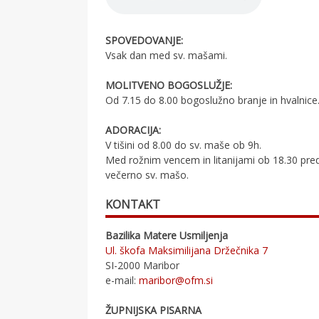
SPOVEDOVANJE:
Vsak dan med sv. mašami.
MOLITVENO BOGOSLUŽJE:
Od 7.15 do 8.00 bogoslužno branje in hvalnice
ADORACIJA:
V tišini od 8.00 do sv. maše ob 9h.
Med rožnim vencem in litanijami ob 18.30 pre
večerno sv. mašo.
KONTAKT
Bazilika Matere Usmiljenja
Ul. škofa Maksimilijana Držečnika 7
SI-2000 Maribor
e-mail:
maribor@ofm.si
ŽUPNIJSKA PISARNA