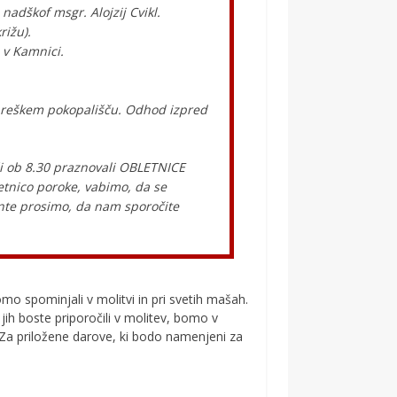
nadškof msgr. Alojzij Cvikl.
rižu).
 v Kamnici.
obreškem pokopališču. Odhod izpred
i ob 8.30 praznovali OBLETNICE
etnico poroke, vabimo, da se
nte prosimo, da nam sporočite
o spominjali v molitvi in pri svetih mašah.
jih boste priporočili v molitev, bomo v
a priložene darove, ki bodo namenjeni za