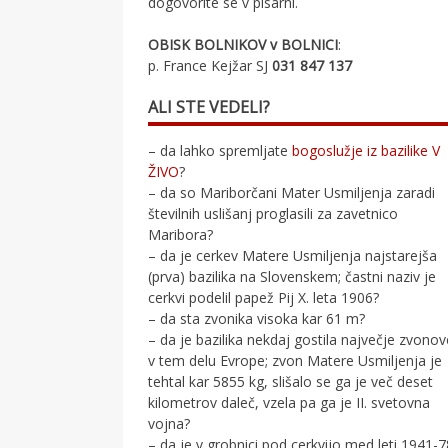
dogovorite se v pisarni.
OBISK BOLNIKOV v BOLNICI
:
p. France Kejžar SJ
031 847 137
ALI STE VEDELI?
– da lahko spremljate
bogoslužje iz bazilike V
ŽIVO
?
– da so Mariborčani Mater Usmiljenja zaradi
številnih uslišanj proglasili za zavetnico
Maribora?
– da je cerkev Matere Usmiljenja najstarejša
(prva) bazilika na Slovenskem; častni naziv je
cerkvi podelil papež Pij X. leta 1906?
– da sta zvonika visoka kar 61 m?
– da je bazilika nekdaj gostila največje zvono
v tem delu Evrope; zvon Matere Usmiljenja je
tehtal kar 5855 kg, slišalo se ga je več deset
kilometrov daleč, vzela pa ga je II. svetovna
vojna?
– da je v grobnici pod cerkvijo med leti 1941-