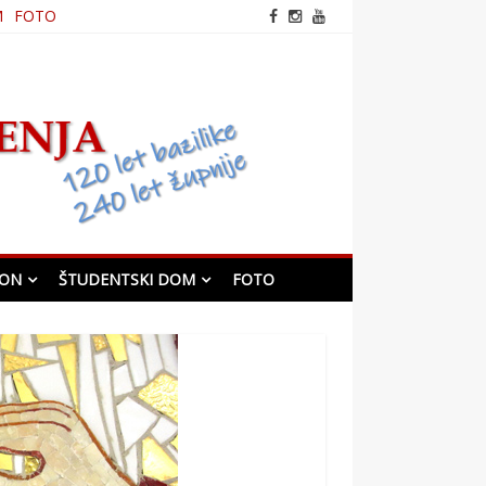
M
FOTO
frančiškanska cerkev v
Mariboru
KON
ŠTUDENTSKI DOM
FOTO