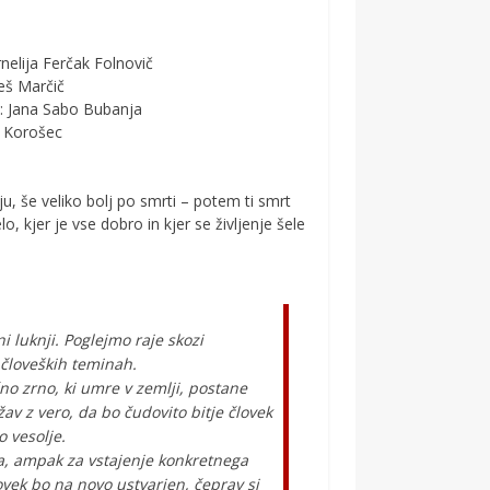
rnelija Ferčak Folnovič
leš Marčič
ilo: Jana Sabo Bubanja
io Korošec
ju, še veliko bolj po smrti – potem ti smrt
 kjer je vse dobro in kjer se življenje šele
i luknji. Poglejmo raje skozi
h človeških teminah.
o zrno, ki umre v zemlji, postane
av z vero, da bo čudovito bitje človek
o vesolje.
sa, ampak za vstajenje konkretnega
ovek bo na novo ustvarjen, čeprav si