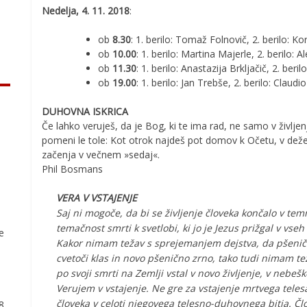
Nedelja, 4. 11. 2018
:
ob
8.30
: 1. berilo: Tomaž Folnovič, 2. berilo: Ko
ob
10.00
: 1. berilo: Martina Majerle, 2. berilo: A
ob
11.30
: 1. berilo: Anastazija Brkljačič, 2. ber
ob
19.00
: 1. berilo: Jan Trebše, 2. berilo: Claud
DUHOVNA ISKRICA
Če lahko veruješ, da je Bog, ki te ima rad, ne samo v življen
pomeni le tole: Kot otrok najdeš pot domov k Očetu, v deželo,
začenja v večnem »sedaj«.
Phil Bosmans
VERA V VSTAJENJE
Saj ni mogoče, da bi se življenje človeka končalo v temn
temačnost smrti k svetlobi, ki jo je Jezus prižgal v vse
ve
Kakor nimam težav s sprejemanjem dejstva, da pšeničn
cvetoči klas in novo pšenično zrno, tako tudi nimam tež
po svoji smrti na Zemlji vstal v novo življenje, v nebešk
Verujem v vstajenje. Ne gre za vstajenje mrtvega tele
človeka v celoti njegovega telesno-duhovnega bitja. Čl
78