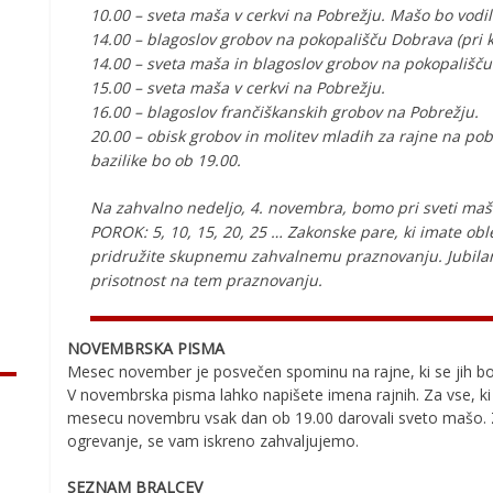
10.00 – sveta maša v cerkvi na Pobrežju. Mašo bo vodil 
14.00 – blagoslov grobov na pokopališču Dobrava (pri k
14.00 – sveta maša in blagoslov grobov na pokopališču
15.00 – sveta maša v cerkvi na Pobrežju.
16.00 – blagoslov frančiškanskih grobov na Pobrežju.
20.00 – obisk grobov in molitev mladih za rajne na p
bazilike bo ob 19.00.
Na zahvalno nedeljo, 4. novembra, bomo pri sveti maš
POROK: 5, 10, 15, 20, 25 … Zakonske pare, ki imate obl
pridružite skupnemu zahvalnemu praznovanju. Jubila
prisotnost na tem praznovanju.
NOVEMBRSKA PISMA
Mesec november je posvečen spominu na rajne, ki se jih bom
V novembrska pisma lahko napišete imena rajnih. Za vse, ki 
mesecu novembru vsak dan ob 19.00 darovali sveto mašo. Z
ogrevanje, se vam iskreno zahvaljujemo.
SEZNAM BRALCEV