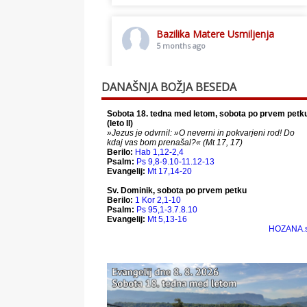
Bazilika Matere Usmiljenja
5 months ago
Toplo vabljeni na postno slavljenje.
DANAŠNJA BOŽJA BESEDA
This content isn't available right
now
When this happens, it's usually
because the owner only shared it
with a small group of people,
changed who can see it or it's been
deleted.
View on Facebook
·
Share
Bazilika Matere Usmiljenja
12 months ago
Že 125 let - za vas.
www.bazilika.info/125-letnica-