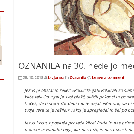
OZNANILA na 30. nedeljo med
28. 10. 2018
br. Janez
Oznanila
Leave a comment
Jezus je obstal in rekel: »Pokličite ga!« Poklicali so sle
kliče te!« Odvrgel je svoj plašč, skôčil pokonci in pohíte
hočeš, da ti storim?« Slepi mu je dejal: »Rabuní, da bi 
tvoja vera te je rešila!« Takoj je spregledal in šel po pot
Jezus Kristus posluša proseče klice! Pride in nas prime 
pomeni osvoboditi tega, kar nas teži, in nas povesti na 