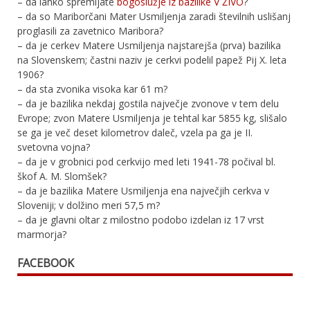
– da lahko spremljate
bogoslužje iz bazilike V ŽIVO
?
– da so Mariborčani Mater Usmiljenja zaradi številnih uslišanj
proglasili za zavetnico Maribora?
– da je cerkev Matere Usmiljenja najstarejša (prva) bazilika
na Slovenskem; častni naziv je cerkvi podelil papež Pij X. leta
1906?
– da sta zvonika visoka kar 61 m?
– da je bazilika nekdaj gostila največje zvonove v tem delu
Evrope; zvon Matere Usmiljenja je tehtal kar 5855 kg, slišalo
se ga je več deset kilometrov daleč, vzela pa ga je II.
svetovna vojna?
– da je v grobnici pod cerkvijo med leti 1941-78 počival bl.
škof A. M. Slomšek?
– da je bazilika Matere Usmiljenja ena največjih cerkva v
Sloveniji; v dolžino meri 57,5 m?
– da je glavni oltar z milostno podobo izdelan iz 17 vrst
marmorja?
FACEBOOK