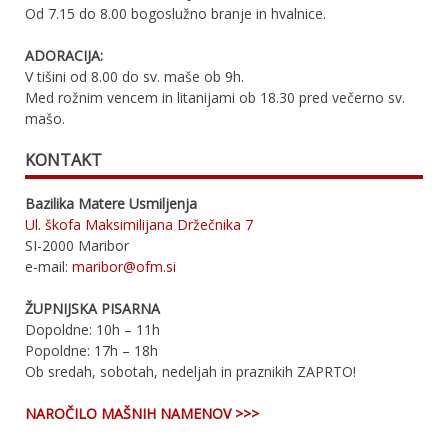
Od 7.15 do 8.00 bogoslužno branje in hvalnice.
ADORACIJA:
V tišini od 8.00 do sv. maše ob 9h.
Med rožnim vencem in litanijami ob 18.30 pred večerno sv.
mašo.
KONTAKT
Bazilika Matere Usmiljenja
Ul. škofa Maksimilijana Držečnika 7
SI-2000 Maribor
e-mail:
maribor@ofm.si
ŽUPNIJSKA PISARNA
Dopoldne: 10h – 11h
Popoldne: 17h – 18h
Ob sredah, sobotah, nedeljah in praznikih ZAPRTO!
NAROČILO MAŠNIH NAMENOV >>>