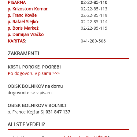
PISARNA
:
02-22-85-110
p. Krizostom Komar
:
02-22-85-113
p. Franc Kovše
:
02-22-85-119
p. Rafael Slejko
:
02-22-85-114
p. Boris Markež
:
02-22-85-115
p. Damijan Vračko
KARITAS
:
041-280-506
ZAKRAMENTI
KRSTI, POROKE, POGREBI
:
Po dogovoru v pisarni >>>
.
OBISK BOLNIKOV na domu
:
dogovorite se v pisarni.
OBISK BOLNIKOV v BOLNICI
:
p. France Kejžar SJ
031 847 137
ALI STE VEDELI?