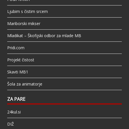
Ljubim s čistim srcem
Mariborski mikser
Mladikat – Škofijski odbor za mlade MB
Pridi.com
Projekt čistost
Skavti MB1
Šola za animatorje
ZA PARE
24kul.si
DIŽ