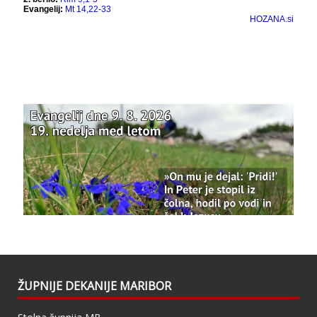
Bazilika Matere Usmiljenja
12 months ago
Že 125 let - za vas.
www.bazilika.info/125-letnica-
posvetitve-cerkve/
Photo
View on Facebook
·
Share
Bazilika Matere Usmiljenja
updated their
status.
1 years ago
This content isn't available right now
When this happens, it's usually because the
owner only shared it with a small group of
people, changed who can see it or it's been
ŽUPNIJE DEKANIJE MARIBOR
deleted.