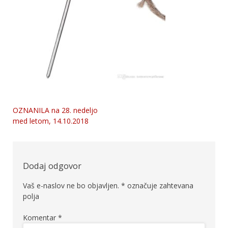
OZNANILA na 28. nedeljo
Navigacija
med letom, 14.10.2018
prispevka
Dodaj odgovor
Vaš e-naslov ne bo objavljen.
*
označuje zahtevana
polja
Komentar
*