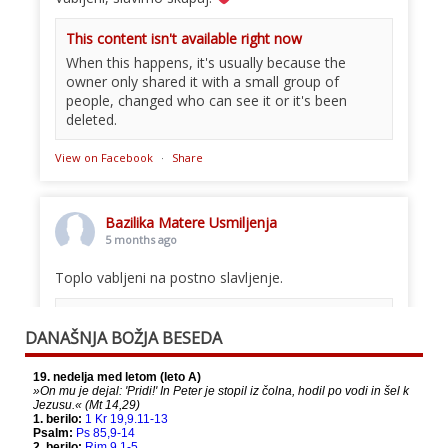
This content isn't available right now
When this happens, it's usually because the
owner only shared it with a small group of
people, changed who can see it or it's been
deleted.
View on Facebook
·
Share
Bazilika Matere Usmiljenja
5 months ago
Toplo vabljeni na postno slavljenje.
This content isn't available right now
DANAŠNJA BOŽJA BESEDA
When this happens, it's usually because the
owner only shared it with a small group of
people, changed who can see it or it's been
deleted.
View on Facebook
·
Share