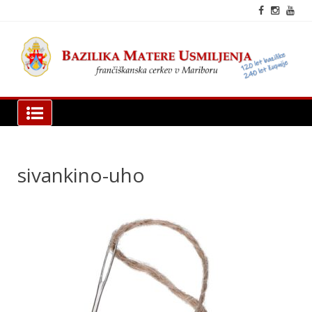
Skip
to
content
fra
cer
Mar
Bazilika Matere Usmiljenja
sivankino-uho