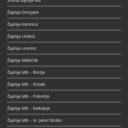
Stolna župnija MB
View on Facebook
·
Share
Župnija Dvorjane
Župnija Kamnica
Župnija Limbuš
Župnija Lovrenc
Župnija Malečnik
Župnija MB – Brezje
Župnija MB – Košaki
Župnija MB – Pobrežje
Župnija MB – Radvanje
Župnija MB – sv. Janez Bosko