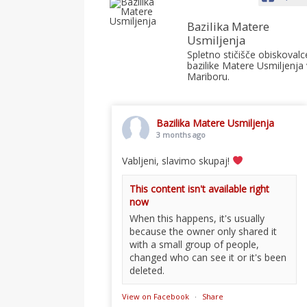
Bazilika Matere
Usmiljenja
Spletno stičišče obiskovalc
bazilike Matere Usmiljenja 
Mariboru.
Bazilika Matere Usmiljenja
3 months ago
Vabljeni, slavimo skupaj!
This content isn't available right
now
When this happens, it's usually
because the owner only shared it
with a small group of people,
changed who can see it or it's been
deleted.
View on Facebook
·
Share