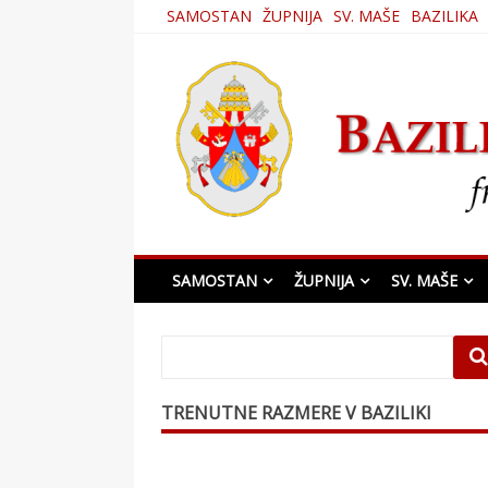
Skip
SAMOSTAN
ŽUPNIJA
SV. MAŠE
BAZILIKA
to
content
Bazilika Matere Usmi
SAMOSTAN
ŽUPNIJA
SV. MAŠE
TRENUTNE RAZMERE V BAZILIKI