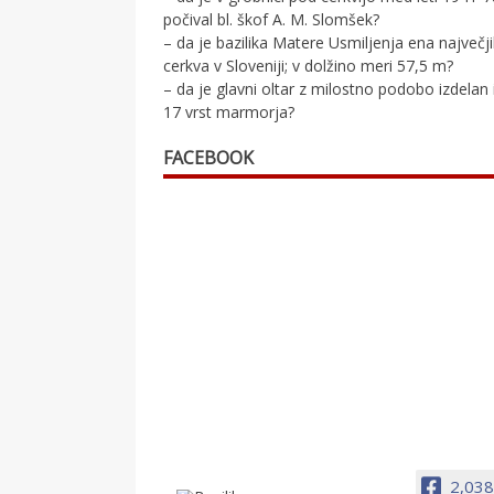
počival bl. škof A. M. Slomšek?
– da je bazilika Matere Usmiljenja ena največj
cerkva v Sloveniji; v dolžino meri 57,5 m?
– da je glavni oltar z milostno podobo izdelan 
17 vrst marmorja?
FACEBOOK
2,038