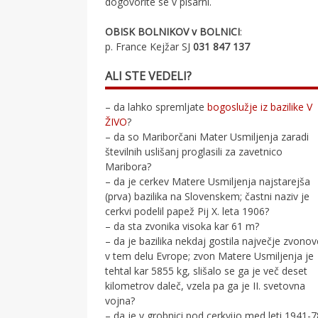
dogovorite se v pisarni.
OBISK BOLNIKOV v BOLNICI
:
p. France Kejžar SJ
031 847 137
ALI STE VEDELI?
– da lahko spremljate
bogoslužje iz bazilike V
ŽIVO
?
– da so Mariborčani Mater Usmiljenja zaradi
številnih uslišanj proglasili za zavetnico
Maribora?
– da je cerkev Matere Usmiljenja najstarejša
(prva) bazilika na Slovenskem; častni naziv je
cerkvi podelil papež Pij X. leta 1906?
– da sta zvonika visoka kar 61 m?
– da je bazilika nekdaj gostila največje zvono
v tem delu Evrope; zvon Matere Usmiljenja je
tehtal kar 5855 kg, slišalo se ga je več deset
kilometrov daleč, vzela pa ga je II. svetovna
vojna?
– da je v grobnici pod cerkvijo med leti 1941-