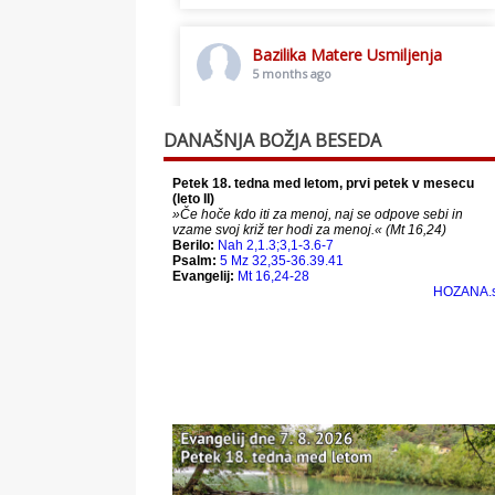
Bazilika Matere Usmiljenja
5 months ago
Toplo vabljeni na postno slavljenje.
DANAŠNJA BOŽJA BESEDA
This content isn't available right
now
When this happens, it's usually
because the owner only shared it
with a small group of people,
changed who can see it or it's been
deleted.
View on Facebook
·
Share
Bazilika Matere Usmiljenja
12 months ago
Že 125 let - za vas.
www.bazilika.info/125-letnica-