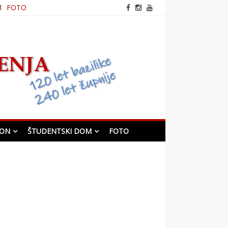
M
FOTO
frančiškanska cerkev v
Mariboru
KON
ŠTUDENTSKI DOM
FOTO