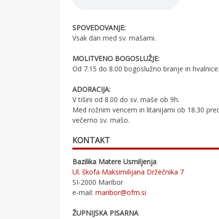
SPOVEDOVANJE:
Vsak dan med sv. mašami.
MOLITVENO BOGOSLUŽJE:
Od 7.15 do 8.00 bogoslužno branje in hvalnice
ADORACIJA:
V tišini od 8.00 do sv. maše ob 9h.
Med rožnim vencem in litanijami ob 18.30 pre
večerno sv. mašo.
KONTAKT
Bazilika Matere Usmiljenja
Ul. škofa Maksimilijana Držečnika 7
SI-2000 Maribor
e-mail:
maribor@ofm.si
ŽUPNIJSKA PISARNA