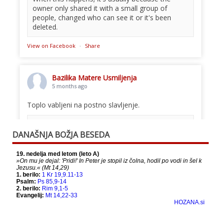
owner only shared it with a small group of
people, changed who can see it or it's been
deleted.
View on Facebook
·
Share
Bazilika Matere Usmiljenja
5 months ago
Toplo vabljeni na postno slavljenje.
This content isn't available right now
DANAŠNJA BOŽJA BESEDA
When this happens, it's usually because the
owner only shared it with a small group of
people, changed who can see it or it's been
deleted.
View on Facebook
·
Share
Bazilika Matere Usmiljenja