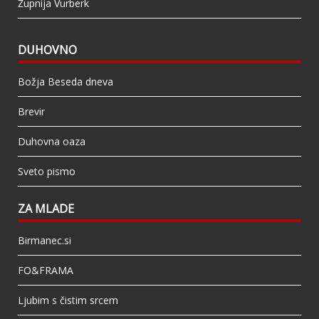
Župnija Vurberk
DUHOVNO
Božja Beseda dneva
Brevir
Duhovna oaza
Sveto pismo
ZA MLADE
Birmanec.si
FO&FRAMA
Ljubim s čistim srcem