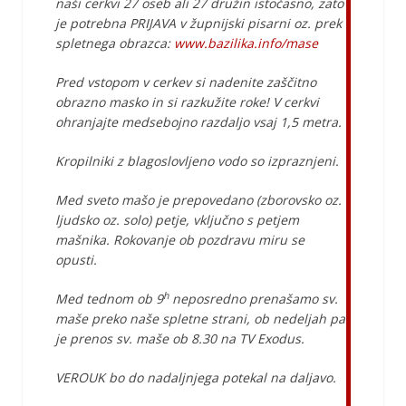
naši cerkvi 27 oseb ali 27 družin istočasno, zato
je potrebna PRIJAVA v župnijski pisarni oz. prek
spletnega obrazca:
www.bazilika.info/mase
Pred vstopom v cerkev si nadenite zaščitno
obrazno masko in si razkužite roke! V cerkvi
ohranjajte medsebojno razdaljo vsaj 1,5 metra.
Kropilniki z blagoslovljeno vodo so izpraznjeni.
Med sveto mašo je prepovedano (zborovsko oz.
ljudsko oz. solo) petje, vključno s petjem
mašnika. Rokovanje ob pozdravu miru se
opusti.
h
Med tednom ob 9
neposredno prenašamo sv.
maše preko naše spletne strani, ob nedeljah pa
je prenos sv. maše ob 8.30 na TV Exodus.
VEROUK bo do nadaljnjega potekal na daljavo.