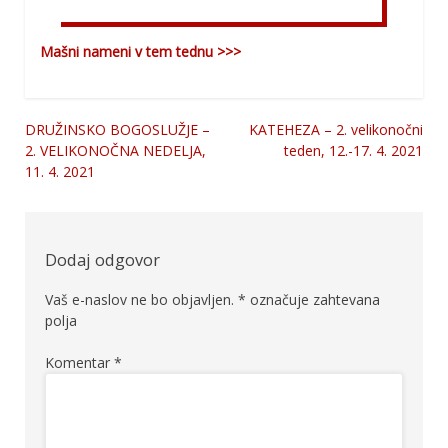
Mašni nameni v tem tednu >>>
DRUŽINSKO BOGOSLUŽJE –
KATEHEZA – 2. velikonočni
Navigacija
2. VELIKONOČNA NEDELJA,
teden, 12.-17. 4. 2021
11. 4. 2021
prispevka
Dodaj odgovor
Vaš e-naslov ne bo objavljen.
*
označuje zahtevana
polja
Komentar
*