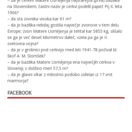
– da je cerkev Matere Usmiljenja najstarejša (prva) bazilika
na Slovenskem; častni naziv je cerkvi podelil papež Pij X. leta
1906?
– da sta zvonika visoka kar 61 m?
– da je bazilika nekdaj gostila največje zvonove v tem delu
Evrope; zvon Matere Usmiljenja je tehtal kar 5855 kg, slišalo
se ga je več deset kilometrov daleč, vzela pa ga je II.
svetovna vojna?
– da je v grobnici pod cerkvijo med leti 1941-78 počival bl.
škof A. M. Slomšek?
– da je bazilika Matere Usmiljenja ena največjih cerkva v
Sloveniji; v dolžino meri 57,5 m?
– da je glavni oltar z milostno podobo izdelan iz 17 vrst
marmorja?
FACEBOOK