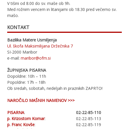
V tišini od 8.00 do sv. maše ob 9h.
Med rožnim vencem in litanijami ob 18.30 pred večerno sv.
mašo.
KONTAKT
Bazilika Matere Usmiljenja
Ul. škofa Maksimilijana Držečnika 7
SI-2000 Maribor
e-mail:
maribor@ofm.si
ŽUPNIJSKA PISARNA
Dopoldne: 10h – 11h
Popoldne: 17h – 18h
Ob sredah, sobotah, nedeljah in praznikih ZAPRTO!
NAROČILO MAŠNIH NAMENOV >>>
PISARNA
:
02-22-85-110
p. Krizostom Komar
:
02-22-85-113
p. Franc Kovše
:
02-22-85-119