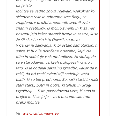
pa je ista.
Molitve se vedno znova rojevajo: vsakokrat ko
sklenemo roke in odpremo srce Bogu, se
znajdemo v družbi anonimnih svetnikov in
znanih svetnikov, ki molijo z nami in ki za nas
posredujejo kakor starejši bratje in sestre, ki so
že šli skozi našo isto človeško naravo.
V Cerkvi ni žalovanja, ki bi ostalo samotarsko, ni
solze, ki bi bila potočena v pozabo, kajti vse
diha in sodeluje v skupni milosti. Ni slučaj, da
so v starodavnih cerkvah pokopavali ravno v
vrtu, ki je obdajal sakralno zgradbo, kakor da bi
rekli, da pri vsaki evharistiji sodeluje vrsta
tistih, ki so bili pred nami. So naši starši in naši
stari starši, botri in botre, katehisti in drugi
vzgojitelji … Tista posredovana vera, ki smo jo
prejeli in ki se jo je z vero posredovalo tudi
preko molitve.
Vir:
www.vaticannews.va