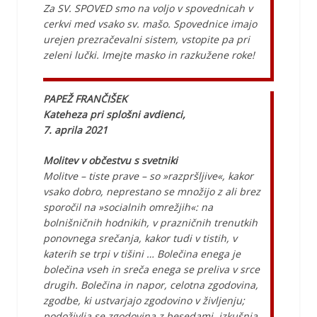
Za SV. SPOVED smo na voljo v spovednicah v
cerkvi med vsako sv. mašo. Spovednice imajo
urejen prezračevalni sistem, vstopite pa pri
zeleni lučki. Imejte masko in razkužene roke!
PAPEŽ FRANČIŠEK
Kateheza pri splošni avdienci,
7. aprila 2021
Molitev v občestvu s svetniki
Molitve – tiste prave – so »razpršljive«, kakor
vsako dobro, neprestano se množijo z ali brez
sporočil na »socialnih omrežjih«: na
bolnišničnih hodnikih, v prazničnih trenutkih
ponovnega srečanja, kakor tudi v tistih, v
katerih se trpi v tišini … Bolečina enega je
bolečina vseh in sreča enega se preliva v srce
drugih. Bolečina in napor, celotna zgodovina,
zgodbe, ki ustvarjajo zgodovino v življenju;
podoživlja se zgodovina z besedami, izkušnja