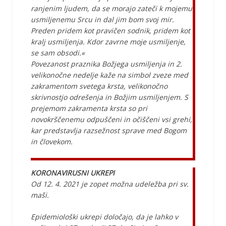
ranjenim ljudem, da se morajo zateči k mojemu
usmiljenemu Srcu in dal jim bom svoj mir.
Preden pridem kot pravičen sodnik, pridem kot
kralj usmiljenja. Kdor zavrne moje usmiljenje,
se sam obsodi.«
Povezanost praznika Božjega usmiljenja in 2.
velikonočne nedelje kaže na simbol zveze med
zakramentom svetega krsta, velikonočno
skrivnostjo odrešenja in Božjim usmiljenjem. S
prejemom zakramenta krsta so pri
novokrščenemu odpuščeni in očiščeni vsi grehi,
kar predstavlja razsežnost sprave med Bogom
in človekom.
KORONAVIRUSNI UKREPI
Od 12. 4. 2021 je zopet možna udeležba pri sv.
maši.
Epidemiološki ukrepi določajo, da je lahko v