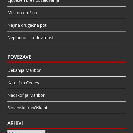
Ljubezen brez obžalovanja
Mi smo družina
Najina drugačna pot
Neplodnost-rodovitnost
POVEZAVE
Dekanija Maribor
Katoliška Cerkev
Nadškofija Maribor
Slovenski frančiškani
ARHIVI