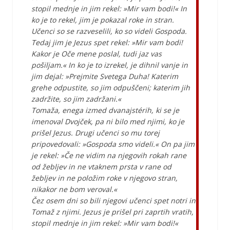
stopil mednje in jim rekel: »Mir vam bodi!« In
ko je to rekel, jim je pokazal roke in stran.
Učenci so se razveselili, ko so videli Gospoda.
Tedaj jim je Jezus spet rekel: »Mir vam bodi!
Kakor je Oče mene poslal, tudi jaz vas
pošiljam.« In ko je to izrekel, je dihnil vanje in
jim dejal: »Prejmite Svetega Duha! Katerim
grehe odpustite, so jim odpuščeni; katerim jih
zadržite, so jim zadržani.«
Tomaža, enega izmed dvanajstérih, ki se je
imenoval Dvojček, pa ni bilo med njimi, ko je
prišel Jezus. Drugi učenci so mu torej
pripovedovali: »Gospoda smo videli.« On pa jim
je rekel: »Če ne vidim na njegovih rokah rane
od žebljev in ne vtaknem prsta v rane od
žebljev in ne položim roke v njegovo stran,
nikakor ne bom veroval.«
Čez osem dni so bili njegovi učenci spet notri in
Tomaž z njimi. Jezus je prišel pri zaprtih vratih,
stopil mednje in jim rekel: »Mir vam bodi!«