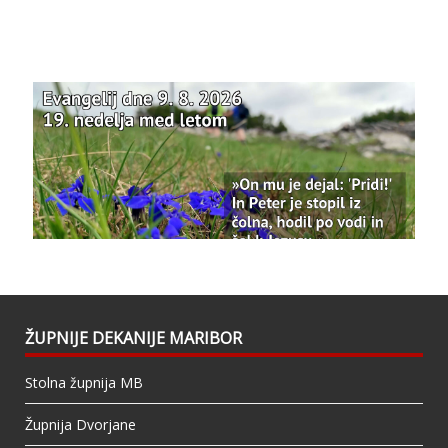
12 months ago
Že 125 let - za vas.
www.bazilika.info/125-letnica-
posvetitve-cerkve/
Photo
View on Facebook
·
Share
Bazilika Matere Usmiljenja
updated their
status.
1 years ago
This content isn't available right now
When this happens, it's usually because the
owner only shared it with a small group of
people, changed who can see it or it's been
ŽUPNIJE DEKANIJE MARIBOR
deleted.
Stolna župnija MB
View on Facebook
·
Share
Župnija Dvorjane