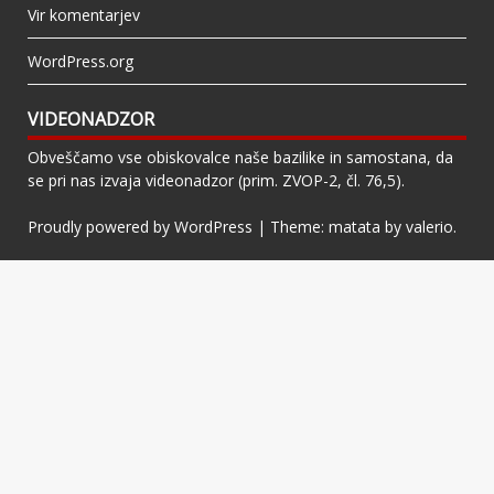
Vir komentarjev
WordPress.org
VIDEONADZOR
Obveščamo vse obiskovalce naše bazilike in samostana, da
se pri nas izvaja videonadzor (prim. ZVOP-2, čl. 76,5).
Proudly powered by WordPress
|
Theme: matata by
valerio
.