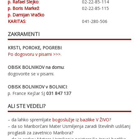
p. Rafael Slejko
:
02-22-85-114
p. Boris Markež
:
02-22-85-115
p. Damijan Vračko
KARITAS
:
041-280-506
ZAKRAMENTI
KRSTI, POROKE, POGREBI
:
Po dogovoru v pisarni >>>
.
OBISK BOLNIKOV na domu
:
dogovorite se v pisarni.
OBISK BOLNIKOV v BOLNICI
:
p. France Kejžar SJ
031 847 137
ALI STE VEDELI?
– da lahko spremljate
bogoslužje iz bazilike V ŽIVO
?
– da so Mariborčani Mater Usmiljenja zaradi številnih uslišanj
proglasili za zavetnico Maribora?