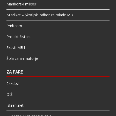
Mariborski mikser
Mladikat – Škofijski odbor za mlade MB
Pridi.com
Projekt čistost
Skavti MB1
Šola za animatorje
ZA PARE
24kul.si
DIŽ
Iskreni.net