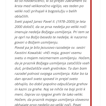
ko so novokrščenci, ki so prejeli zakrament sv.
krsta med velikonočno vigilijo, ves teden po
veliki noči prihajali k bogoslužju v belih
oblačilih.
Sveti papež Janez Pavel II. (1978–2005) je leta
2000 določil, da se prva nedelja po veliki noči
imenuje nedelja Božjega usmiljenja. Pri tem se
je oprl na Božjo besedo te nedelje, ki nazorno
govori o Božjem usmiljenju.
Povod pa je bilo Jezusovo razodetje sv. sestri
Favstini Kowalski: »Hči moja, govori vsemu
svetu o mojem neizmernem usmiljenju. Hočem,
da je praznik Božjega usmiljenja zatočišče vseh
duš, pribežališče vseh grešnikov. Ta dan bom
razodel polnost svojega usmiljenja. Kdor bo ta
dan opravil sveto spoved in prejel sveto
obhajilo, bo dobil popolno odpuščanje grehov
in kazni za grehe. Naj se nihče ne boji priti k
meni, čeprav so njegovi grehi še tako veliki.
Hočem, da praznik mojega usmiljenja slovesno
obhajate prvo nedeljo po veliki noči. Povej