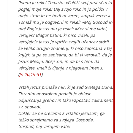
Potem je rekel Tomažu: »Polôži svoj prst sèm in
poglej moje roke! Daj svojo roko in jo polôži v
mojo stran in ne bodi neveren, ampak veren.«
Tomaž mu je odgovóril in rekel: »Moj Gospod in
moj Bog!« Jezus mu je rekel: »Ker si me videl,
veruješ? Blagor tistim, ki niso videli, pa
verujejo!« Jezus je vpričo svojih učencev stóril
še veliko drugih znamenj, ki niso zapisana v tej
knjigi; ta pa so zapisana, da bi vi verovali, da je
Jezus Mesija, Božji Sin, in da bi s tem, da
vérujete, imeli življenje v njegovem imenu.
(
Jn 20,19-31
)
Vstali Jezus prinaša mir, ki je sad Svetega Duha.
Zbranim apostolom podeljuje oblast
odpuščanja grehov in tako vzpostavi zakrament
sv. spovedi.
Dokler se ne srečamo z vstalim Jezusom, ga
težko sprejmemo za svojega Gospoda.
Gospod, naj verujem vate!