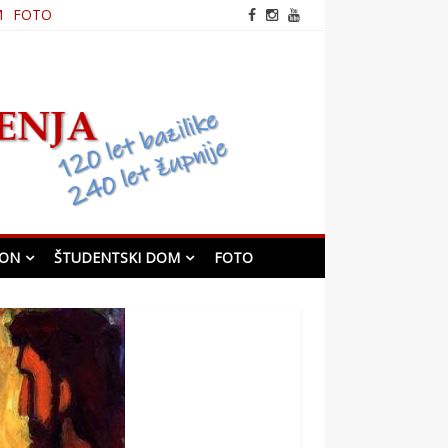
M
FOTO
frančiškanska cerkev v
Mariboru
KON
ŠTUDENTSKI DOM
FOTO