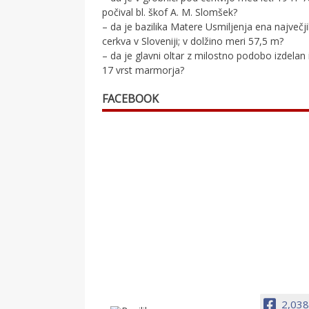
počival bl. škof A. M. Slomšek?
– da je bazilika Matere Usmiljenja ena največj
cerkva v Sloveniji; v dolžino meri 57,5 m?
– da je glavni oltar z milostno podobo izdelan 
17 vrst marmorja?
FACEBOOK
2,038