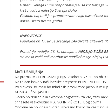
V moči Svetega Duha prepoznava Jezusa kot Božjega Si
krst z vodo z milostjo Svetega Duha.
Gospod, naj tudi jaz prepoznavam tvojo navzočnost med
odvzel svetu breme greha.
NAPOVEDNIK
Popoldne ob 17. uri je srečanje ZAKONSKE SKUPINE JP
Prihodnjo nedeljo, 26. 1., obhajamo NEDELJO BOŽJE B
sv. mašo vodil naš mariborski nadškof msgr. Alojzij Cvik
MATI USMILJENJA
Na praznik MATERE USMILJENJA, v soboto, 25. 1., bo ob 9. ur
Na ta dan lahko v naši bazilike prejmete POPOLNI ODPUST
Po slovesni sv. maši bo mladinski pevski zbor Jacobus iz žup
MUSICAL ŽIVE JASLICE.
Sledilo bo druženje in skromna pogostitev za vse, zato n
prinesete vsakovrstno PECIVO IN PIŠKOTE. Bog povrni!
Opoldne pa bo v naši dvorani slovesno kosilo za vse župnijsk