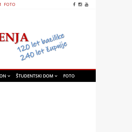
M
FOTO
frančiškanska cerkev v
Mariboru
KON
ŠTUDENTSKI DOM
FOTO