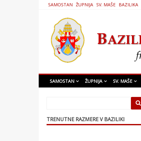
Skip
SAMOSTAN
ŽUPNIJA
SV. MAŠE
BAZILIKA
to
content
Bazilika Matere Usmi
SAMOSTAN
ŽUPNIJA
SV. MAŠE
TRENUTNE RAZMERE V BAZILIKI