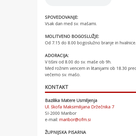
SPOVEDOVANJE:
Vsak dan med sv. mašami.
MOLITVENO BOGOSLUŽJE:
Od 7.15 do 8.00 bogoslužno branje in hvalnice
ADORACIJA:
V tišini od 8.00 do sv. maše ob 9h.
Med rožnim vencem in litanijami ob 18.30 pre
večerno sv. mašo.
KONTAKT
Bazilika Matere Usmiljenja
Ul. škofa Maksimilijana Držečnika 7
SI-2000 Maribor
e-mail:
maribor@ofm.si
ŽUPNIJSKA PISARNA