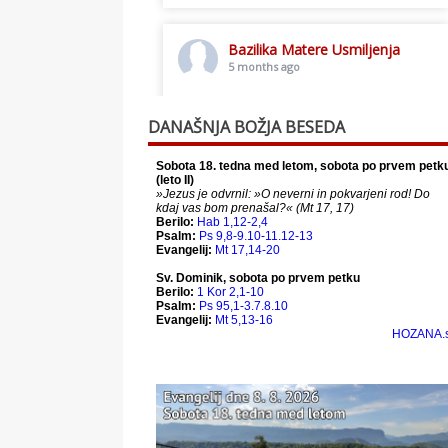
Bazilika Matere Usmiljenja
5 months ago
Toplo vabljeni na postno slavljenje.
DANAŠNJA BOŽJA BESEDA
This content isn't available right
now
When this happens, it's usually
because the owner only shared it
with a small group of people,
changed who can see it or it's been
deleted.
View on Facebook
·
Share
Bazilika Matere Usmiljenja
12 months ago
Že 125 let - za vas.
www.bazilika.info/125-letnica-