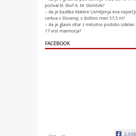
počival bl. škof A. M. Slomšek?
– da je bazilika Matere Usmiljenja ena največj
cerkva v Sloveniji; v dolžino meri 57,5 m?
– da je glavni oltar z milostno podobo izdelan 
17 vrst marmorja?
FACEBOOK
2,038