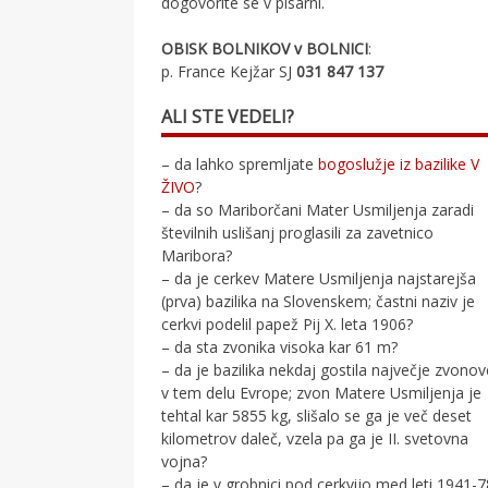
dogovorite se v pisarni.
OBISK BOLNIKOV v BOLNICI
:
p. France Kejžar SJ
031 847 137
ALI STE VEDELI?
– da lahko spremljate
bogoslužje iz bazilike V
ŽIVO
?
– da so Mariborčani Mater Usmiljenja zaradi
številnih uslišanj proglasili za zavetnico
Maribora?
– da je cerkev Matere Usmiljenja najstarejša
(prva) bazilika na Slovenskem; častni naziv je
cerkvi podelil papež Pij X. leta 1906?
– da sta zvonika visoka kar 61 m?
– da je bazilika nekdaj gostila največje zvono
v tem delu Evrope; zvon Matere Usmiljenja je
tehtal kar 5855 kg, slišalo se ga je več deset
kilometrov daleč, vzela pa ga je II. svetovna
vojna?
– da je v grobnici pod cerkvijo med leti 1941-