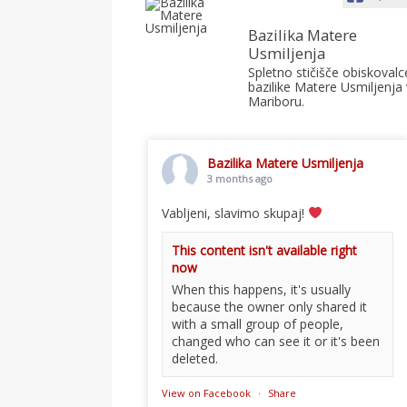
Bazilika Matere
Usmiljenja
Spletno stičišče obiskovalc
bazilike Matere Usmiljenja 
Mariboru.
Bazilika Matere Usmiljenja
3 months ago
Vabljeni, slavimo skupaj!
This content isn't available right
now
When this happens, it's usually
because the owner only shared it
with a small group of people,
changed who can see it or it's been
deleted.
View on Facebook
·
Share