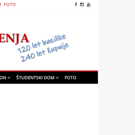
M
FOTO
frančiškanska cerkev v
Mariboru
KON
ŠTUDENTSKI DOM
FOTO