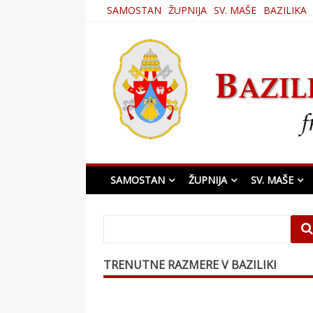
Skip
SAMOSTAN
ŽUPNIJA
SV. MAŠE
BAZILIKA
to
content
Bazilika Matere Usmi
SAMOSTAN
ŽUPNIJA
SV. MAŠE
TRENUTNE RAZMERE V BAZILIKI