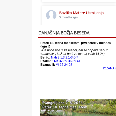
Bazilika Matere Usmiljenja
5 months ago
Toplo vabljeni na postno slavljenje.
DANAŠNJA BOŽJA BESEDA
This content isn't available right
now
When this happens, it's usually
because the owner only shared it
with a small group of people,
changed who can see it or it's been
deleted.
View on Facebook
·
Share
Bazilika Matere Usmiljenja
12 months ago
Že 125 let - za vas.
www.bazilika.info/125-letnica-