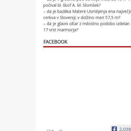
počival bl. škof A. M. Slomšek?
– da je bazilika Matere Usmiljenja ena največj
cerkva v Sloveniji; v dolžino meri 57,5 m?
– da je glavni oltar z milostno podobo izdelan 
17 vrst marmorja?
FACEBOOK
2,038