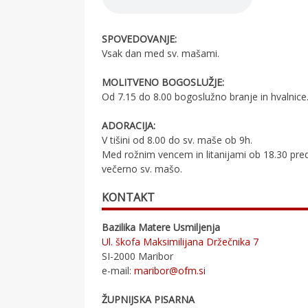
SPOVEDOVANJE:
Vsak dan med sv. mašami.
MOLITVENO BOGOSLUŽJE:
Od 7.15 do 8.00 bogoslužno branje in hvalnice
ADORACIJA:
V tišini od 8.00 do sv. maše ob 9h.
Med rožnim vencem in litanijami ob 18.30 pre
večerno sv. mašo.
KONTAKT
Bazilika Matere Usmiljenja
Ul. škofa Maksimilijana Držečnika 7
SI-2000 Maribor
e-mail:
maribor@ofm.si
ŽUPNIJSKA PISARNA