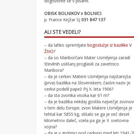
dogovorite se v pisarni.
OBISK BOLNIKOV v BOLNICI
:
p. France Kejžar SJ
031 847 137
ALI STE VEDELI?
– da lahko spremljate
bogoslužje iz bazilike V
ŽIVO
?
– da so Mariborčani Mater Usmiljenja zaradi
številnih uslišanj proglasili za zavetnico
Maribora?
– da je cerkev Matere Usmiljenja najstarejša
(prva) bazilika na Slovenskem; častni naziv je
cerkvi podelil papež Pij X. leta 1906?
– da sta zvonika visoka kar 61 m?
– da je bazilika nekdaj gostila največje zvono
v tem delu Evrope; zvon Matere Usmiljenja je
tehtal kar 5855 kg, slišalo se ga je več deset
kilometrov daleč, vzela pa ga je II. svetovna
vojna?
– da je v grobnici pod cerkvijo med leti 1941-