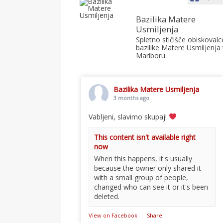
Bazilika Matere
Usmiljenja
Spletno stičišče obiskovalc
bazilike Matere Usmiljenja 
Mariboru.
Bazilika Matere Usmiljenja
3 months ago
Vabljeni, slavimo skupaj!
This content isn't available right
now
When this happens, it's usually
because the owner only shared it
with a small group of people,
changed who can see it or it's been
deleted.
View on Facebook
·
Share