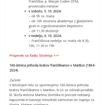
Frančiška, p. Marjan Čuden OFM,
provincialni minister
v soboto, 5. 10. 2024:
– ob 9h sv. maša
– ob 10h slovesna akademija z glasbenimi
gosti in »zgodovinarskim klepetom«
– ob 11.30 druženje
v nedeljo, 6. 10. 2024:
– Frančiškova nedelja: sv. maše ob 8.30,
10h, 11.30 in 19h
Prispevek na Radiu Slovenija >>>
160-letnica prihoda bratov frančiškanov v Maribor (1864-
2024)
Začetki
V letošnjem letu se spominjamo 160-letnice prihoda
bratov frančiškanov v Maribor, ki so se odzvali povabilu
bl. škofa Antona Martina Slomška in prevzeli nekdanji
kapucinski in kasneje minoritski samostan ter župnijo sv.
Marije, Matere usmiljenja.