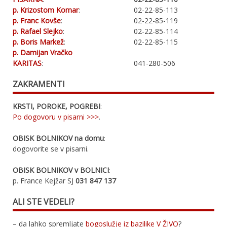
p. Krizostom Komar
:
02-22-85-113
p. Franc Kovše
:
02-22-85-119
p. Rafael Slejko
:
02-22-85-114
p. Boris Markež
:
02-22-85-115
p. Damijan Vračko
KARITAS
:
041-280-506
ZAKRAMENTI
KRSTI, POROKE, POGREBI
:
Po dogovoru v pisarni >>>
.
OBISK BOLNIKOV na domu
:
dogovorite se v pisarni.
OBISK BOLNIKOV v BOLNICI
:
p. France Kejžar SJ
031 847 137
ALI STE VEDELI?
– da lahko spremljate
bogoslužje iz bazilike V ŽIVO
?