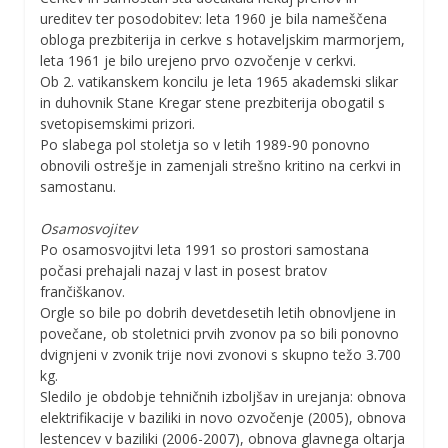
ureditev ter posodobitev: leta 1960 je bila nameščena
obloga prezbiterija in cerkve s hotaveljskim marmorjem,
leta 1961 je bilo urejeno prvo ozvočenje v cerkvi.
Ob 2. vatikanskem koncilu je leta 1965 akademski slikar
in duhovnik Stane Kregar stene prezbiterija obogatil s
svetopisemskimi prizori.
Po slabega pol stoletja so v letih 1989-90 ponovno
obnovili ostrešje in zamenjali strešno kritino na cerkvi in
samostanu.
Osamosvojitev
Po osamosvojitvi leta 1991 so prostori samostana
počasi prehajali nazaj v last in posest bratov
frančiškanov.
Orgle so bile po dobrih devetdesetih letih obnovljene in
povečane, ob stoletnici prvih zvonov pa so bili ponovno
dvignjeni v zvonik trije novi zvonovi s skupno težo 3.700
kg.
Sledilo je obdobje tehničnih izboljšav in urejanja: obnova
elektrifikacije v baziliki in novo ozvočenje (2005), obnova
lestencev v baziliki (2006-2007), obnova glavnega oltarja