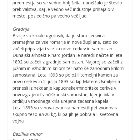
predmestja so se vedno bolj širila, naraščalo je število
prebivalstva, saj je vedno več industrije prihajalo v
mesto, posledično pa vedno več ljudi.
Gradnja
Bratje so kmalu ugotovili, da je stara cerkvica
premajhna za vse romarje in nove župljane, zato so
začeli pripravljati vse za novo cerkev in samostan.
Dunajski arhitekt Rihard Jordan je naredil načrte in leta
1892 so začeli z gradnjo samostan. Najprej so začeli z
južnim in vzhodnim krilom ter nato še zahodnim krilom
samostana. Leta 1893 so položili temeljni kamen za
novo cerkev in 2. julija 1893 so kip Matere Usmiljenja
prenesli iz nekdanje kapucinske/minoritske cerkve v
novozgrajeni frančiškanski samostan, kjer je bila v
pritličju vzhodnega krila urejena začasna kapela.
Leta 1895 so v nova zvonika namestili pet zvonov s
skupno težo 8.920 kg, ki pa jih je pobrala I. svetovna
vojna.
Bazilika minor