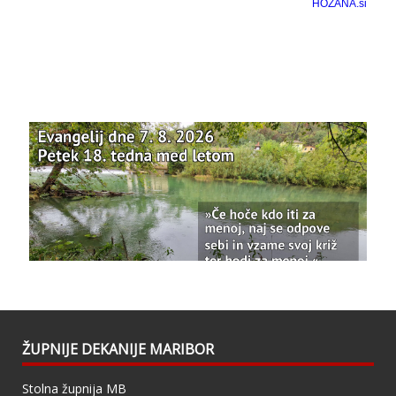
Bazilika Matere Usmiljenja
12 months ago
Že 125 let - za vas.
www.bazilika.info/125-letnica-
posvetitve-cerkve/
Photo
View on Facebook
·
Share
Bazilika Matere Usmiljenja
updated their
status.
1 years ago
This content isn't available right now
When this happens, it's usually because the
owner only shared it with a small group of
people, changed who can see it or it's been
ŽUPNIJE DEKANIJE MARIBOR
deleted.
Stolna župnija MB