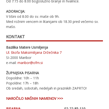
Od 7.15 do 8.00 bogoslužno branje in hvalnice.
ADORACIJA:
V tišini od 8.00 do sv. maše ob 9h.
Med rožnim vencem in litanijami ob 18.30 pred večerno sv.
mašo.
KONTAKT
Bazilika Matere Usmiljenja
Ul. škofa Maksimilijana Držečnika 7
SI-2000 Maribor
e-mail:
maribor@ofm.si
ŽUPNIJSKA PISARNA
Dopoldne: 10h – 11h
Popoldne: 17h – 18h
Ob sredah, sobotah, nedeljah in praznikih ZAPRTO!
NAROČILO MAŠNIH NAMENOV >>>
PISARNA
:
02-22-85-110