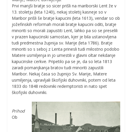
Prvi manjši bratje so sicer prišli na mariborski Lent že v
13. stoletju (leta 1240), nekaj stoletij kasneje so v
Maribor prišli še bratje kapucini (leta 1613), vendar so ob
jožefinskih reformah morali bratje kapucini oditi, bratje
minoriti so morali zapustiti Lent, lahko pa so se preselili
v prazen kapucinski samostan, kjer je bila ustanovljena
tudi predmestna župnija sv. Marije (leta 1786). Bratje
minoriti so s seboj z Lenta prinesli tudi milostno podobo
Matere usmiljenja in jo umestili v glavni oltar nekdanje
kapucinske cerkve. Pripetilo pa se je, da so leta 1813
zaradi pomanjkanja bratov tudi minoriti zapustili
Maribor. Nekaj časa so župnijo Sv. Marije, Matere
usmiljenja, upravljali škofijski duhovniki, potem od leta
1833 do 1848 redovniki redemptoristi in nato spet
škofijski duhovniki.
Prihod
Ob