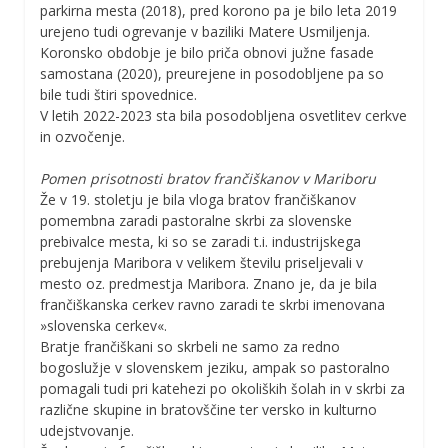
parkirna mesta (2018), pred korono pa je bilo leta 2019
urejeno tudi ogrevanje v baziliki Matere Usmiljenja.
Koronsko obdobje je bilo priča obnovi južne fasade
samostana (2020), preurejene in posodobljene pa so
bile tudi štiri spovednice.
V letih 2022-2023 sta bila posodobljena osvetlitev cerkve
in ozvočenje.
Pomen prisotnosti bratov frančiškanov v Mariboru
Že v 19. stoletju je bila vloga bratov frančiškanov
pomembna zaradi pastoralne skrbi za slovenske
prebivalce mesta, ki so se zaradi t.i. industrijskega
prebujenja Maribora v velikem številu priseljevali v
mesto oz. predmestja Maribora. Znano je, da je bila
frančiškanska cerkev ravno zaradi te skrbi imenovana
»slovenska cerkev«.
Bratje frančiškani so skrbeli ne samo za redno
bogoslužje v slovenskem jeziku, ampak so pastoralno
pomagali tudi pri katehezi po okoliških šolah in v skrbi za
različne skupine in bratovščine ter versko in kulturno
udejstvovanje.