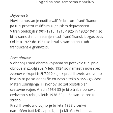
Pogled na novi samostan z baziliko
Dejavnosti
Novi samostan je nudil bivališče bratom frančiškanom
pa tudi prostor različnim župnijskim dejavnostim.
V treh obdobjih (1901-1910, 1915-1925 in 1932-1941) so
bili v samostanu nastanjeni tudi frančiškanski bogoslovci.
Od leta 1927 do 1934 so bivali v samostanu tudi
frančiškanski gimnazijci.
Prve obnove
V obdobju med obema vojnama so potekale tudi prve
obnove in izboljšave. V letu 1924 so namestili novih pet
zvonov v skupni teži 7.012 kg, tik pred II. svetovno vojno
leta 1938 pa so dodali še en zvon s težo 5.855 kg v čast
Materi Usmiljenja. Ti zvonovi so žal postali plen II.
svetovne vojne. V letih 1934-35 je bilo treba obnoviti
cerkveno streho, v letih 1938-39 pa še samostansko
streho.
Pred II. svetovno vojno je bil leta 1938 v cerkvi
nameščen tudi križev pot kiparja Miloša Hohnjeca.