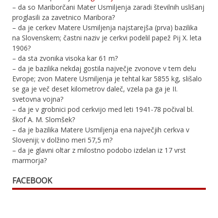
– da so Mariborčani Mater Usmiljenja zaradi številnih uslišanj
proglasili za zavetnico Maribora?
– da je cerkev Matere Usmiljenja najstarejša (prva) bazilika
na Slovenskem; častni naziv je cerkvi podelil papež Pij X. leta
1906?
– da sta zvonika visoka kar 61 m?
– da je bazilika nekdaj gostila največje zvonove v tem delu
Evrope; zvon Matere Usmiljenja je tehtal kar 5855 kg, slišalo
se ga je več deset kilometrov daleč, vzela pa ga je II.
svetovna vojna?
– da je v grobnici pod cerkvijo med leti 1941-78 počival bl.
škof A. M. Slomšek?
– da je bazilika Matere Usmiljenja ena največjih cerkva v
Sloveniji; v dolžino meri 57,5 m?
– da je glavni oltar z milostno podobo izdelan iz 17 vrst
marmorja?
FACEBOOK