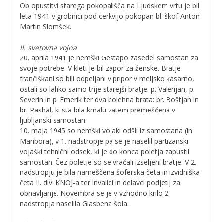
Ob opustitvi starega pokopališča na Ljudskem vrtu je bil
leta 1941 v grobnici pod cerkvijo pokopan bl. škof Anton
Martin Slomšek.
II. svetovna vojna
20. aprila 1941 je nemški Gestapo zasedel samostan za
svoje potrebe. V kleti je bil zapor za ženske. Bratje
frančiškani so bili odpeljani v pripor v meljsko kasarno,
ostali so lahko samo trije starejši bratje: p. Valerijan, p.
Severin in p. Emerik ter dva bolehna brata: br. Boštjan in
br. Pashal, ki sta bila kmalu zatem premeščena v
ljubljanski samostan.
10. maja 1945 so nemški vojaki odšli iz samostana (in
Maribora), v 1. nadstropje pa se je naselil partizanski
vojaški tehnični odsek, ki je do konca poletja zapustil
samostan. Čez poletje so se vračali izseljeni bratje. V 2.
nadstropju je bila nameščena šoferska četa in izvidniška
četa II. div. KNOJ-a ter invalidi in delavci podjetij za
obnavljanje. Novembra se je v vzhodno krilo 2.
nadstropja naselila Glasbena šola.