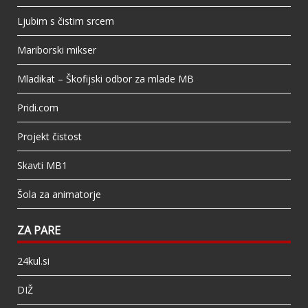
Ljubim s čistim srcem
Mariborski mikser
Mladikat – Škofijski odbor za mlade MB
Pridi.com
Projekt čistost
Skavti MB1
Šola za animatorje
ZA PARE
24kul.si
DIŽ