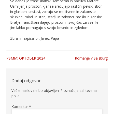
Še danes je frančiškanski samostan in bazilika Matere
Usmiljenja prostor, kjer se srečujejo različni pevski zbori
in glasbeni sestavi, zbirajo se molitvene in zakonske
skupine, mladi in stari, starši in zakonci, moški in ženske.
Bratje frančiškani dajejo prostor in svoj čas za vse, ki
jim lahko pomagajo s svojo besedo in zgledom.
Zbral in zapisal br. Janez Papa
PSMM: OKTOBER 2024
Romanje v Salzburg
Navigacija
prispevka
Dodaj odgovor
Vaš e-naslov ne bo objavljen.
*
označuje zahtevana
polja
Komentar
*