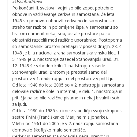
»Osvoboditev«
Po končani II. svetovni vojni so bile zopet potrebne
obnove in vzdrževanje cerkve in samostana. Že leta
1945 so ponovno obnovili cerkveno in samostansko
streho ter razbite in polomljene šipe. V samostanu so
bratom namenili nekaj sob, ostale prostore pa so
oblastniki razdelili med različne uporabnike. Postopoma
so samostanski prostori prehajali v posest drugih. 28. 4.
1948 je bila nacionalizirana samostanska vinska klet. 1.
5. 1948 je 2. nadstropje zasedel Stanovanjski urad. 31.
12. 1948 še vzhodno krilo 1. nadstropja zasede
Stanovanjski urad. Bratom je preostal samo del
prostorov v 1. nadstropju in del prostorov v pritličju.
Od leta 1948 do leta 2005 so v 2. nadstropju samostana
delovale različne šole in internati, v delu 1. nadstropja in
pritličja pa so bile različne pisarne in nekaj bivalnih sob
za ljudi.
Od leta 1980 do 1985 so imele v pritličju svojo skupnost
sestre FMM (Frančiškanke Marijine misijonarke).
V letih od 1961 do 2005 je v 2. nadstropju samostana
domovalo škofijsko malo semenišče.
Cerkev in samostan sta dočakala nekaj prenov in