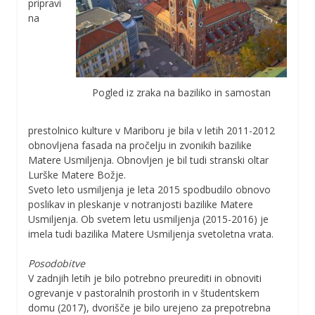
pripravi
na
Pogled iz zraka na baziliko in samostan
prestolnico kulture v Mariboru je bila v letih 2011-2012
obnovljena fasada na pročelju in zvonikih bazilike
Matere Usmiljenja. Obnovljen je bil tudi stranski oltar
Lurške Matere Božje.
Sveto leto usmiljenja je leta 2015 spodbudilo obnovo
poslikav in pleskanje v notranjosti bazilike Matere
Usmiljenja. Ob svetem letu usmiljenja (2015-2016) je
imela tudi bazilika Matere Usmiljenja svetoletna vrata.
Posodobitve
V zadnjih letih je bilo potrebno preurediti in obnoviti
ogrevanje v pastoralnih prostorih in v študentskem
domu (2017), dvorišče je bilo urejeno za prepotrebna