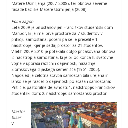
Matere Usmiljenja (2007-2008), ter obnova severne
fasade bazilike Matere Usmiljenja (2008).
Polni zagon
Leta 2009 je bil ustanovljen Frančiškov študentski dom
Maribor, ki je imel prve prostore za 7 študentov v
pritličju samostana, potem pa se je preselil v 1.
nadstropje, kjer je sedaj prostor za 21 študentov.
V letih 2009-2010 je potekala dolgo pričakovana obnova
2. nadstropja samostana, ki je bil od konca II. svetovne
vojne v uporabi različnih dejavnosti, nazadnje
Slomškovega dijaškega semenišča (1961-2005).
Naposled je celotna stavba samostan bila urejena in
lahko se je razdelilo dejavnosti po etažah samostana:
Pritličje: pastoralne dejavnosti; 1. nadstropje: Frančiškov
študentski dom; 2. nadstropje: samostanski prostori.
Mestni
biser
V