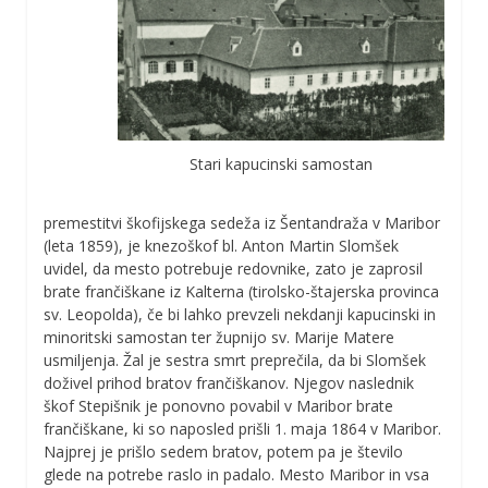
Stari kapucinski samostan
premestitvi škofijskega sedeža iz Šentandraža v Maribor
(leta 1859), je knezoškof bl. Anton Martin Slomšek
uvidel, da mesto potrebuje redovnike, zato je zaprosil
brate frančiškane iz Kalterna (tirolsko-štajerska provinca
sv. Leopolda), če bi lahko prevzeli nekdanji kapucinski in
minoritski samostan ter župnijo sv. Marije Matere
usmiljenja. Žal je sestra smrt preprečila, da bi Slomšek
doživel prihod bratov frančiškanov. Njegov naslednik
škof Stepišnik je ponovno povabil v Maribor brate
frančiškane, ki so naposled prišli 1. maja 1864 v Maribor.
Najprej je prišlo sedem bratov, potem pa je število
glede na potrebe raslo in padalo. Mesto Maribor in vsa