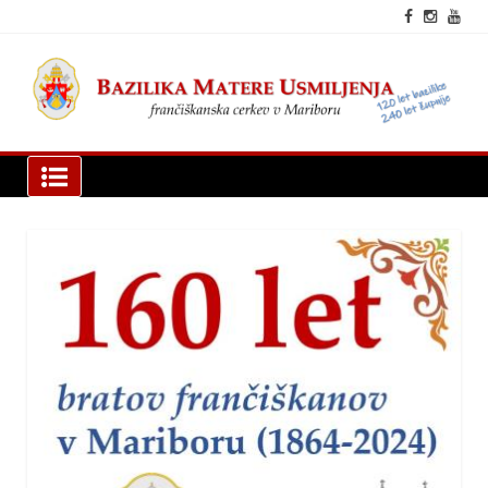
Skip
to
content
fra
cer
Mar
Bazilika Matere Usmiljenja