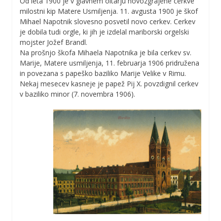
Od leta 1900 je v glavnem oltarju novozgrajene cerkve
milostni kip Matere Usmiljenja. 11. avgusta 1900 je škof
Mihael Napotnik slovesno posvetil novo cerkev. Cerkev
je dobila tudi orgle, ki jih je izdelal mariborski orgelski
mojster Jožef Brandl.
Na prošnjo škofa Mihaela Napotnika je bila cerkev sv.
Marije, Matere usmiljenja, 11. februarja 1906 pridružena
in povezana s papeško baziliko Marije Velike v Rimu.
Nekaj mesecev kasneje je papež Pij X. povzdignil cerkev
v baziliko minor (7. novembra 1906).