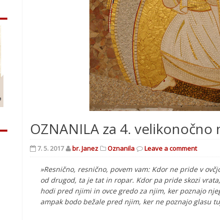
OZNANILA za 4. velikonočno n
7. 5. 2017
br. Janez
Oznanila
Leave a comment
»Resnično, resnično, povem vam: Kdor ne pride v ovčjo
od drugod, ta je tat in ropar. Kdor pa pride skozi vrata,
hodi pred njimi in ovce gredo za njim, ker poznajo nje
ampak bodo bežale pred njim, ker ne poznajo glasu tuj