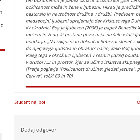
teh dokumentih je papež označil družino kot „pot Cerkv
poklicanost moža in žene k ljubezni. Hkrati je predlož
ih
pastoralo in navzočnost družine v družbi. Predvsem pa 
medsebojni ljubezni sprejemajo dar Kristusovega Duha i
iz
»V okrožnici Bog je ljubezen (2006) je papež Benedikt 
možem in ženo, ki postane povsem jasna šele v luči lj
poudarja: „Na izključni in dokončni ljubezni sloneč z
do njegovega ljudstva in obratno: način, kako Bog ljubi
Poleg tega v okrožnici Ljubezen v resnici (2009) poudar
v družbi /…/ in prostor, kjer se učimo izkustva skupne
(Tretje poglavje “Poklicanost družine: gledati Jezusa”
Cerkve”, točki 69 in 70)
Študent naj bo!
O
Navigacija
prispevka
Dodaj odgovor