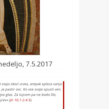
edeljo, 7.5.2017
 stajo skozi vrata, ampak spleza vanjo
 je pastir ovc. Ko vse svoje spusti ven,
gov glas. Za tujcem pa ne bodo šle,
cev« (
Jn 10,1-2.4-5
).