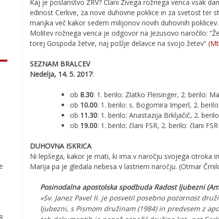
Kaj je poslanstvo ŽRV? Člani Živega rožnega venca vsak da
edinost Cerkve, za nove duhovne poklice in za svetost ter s
manjka več kakor sedem milijonov novih duhovnih poklicev. 
Molitev rožnega venca je odgovor na Jezusovo naročilo: “Žet
torej Gospoda žetve, naj pošlje delavce na svojo žetev” (
Mt
SEZNAM BRALCEV
Nedelja, 14. 5. 2017
:
ob
8.30
: 1. berilo: Zlatko Fleisinger, 2. berilo: M
ob
10.00
: 1. berilo: s. Bogomira Imperl, 2. beril
ob
11.30
: 1. berilo: Anastazija Brkljačič, 2. beri
ob
19.00
: 1. berilo: člani FSR, 2. berilo: člani FSR
DUHOVNA ISKRICA
Ni lepšega, kakor je mati, ki ima v naročju svojega otroka i
ve
Marija pa je gledala nebesa v lastnem naročju. (Otmar Črnil
Posinodalna apostolska spodbuda
Radost ljubezni (Amo
»Sv. Janez Pavel II. je posvetil posebno pozornost druž
ljubezni, s Pismom družinam (1984) in predvsem z apo
78