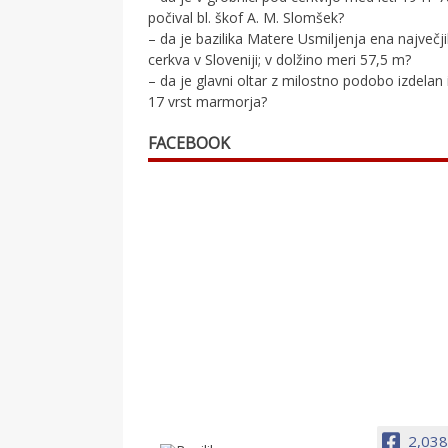
počival bl. škof A. M. Slomšek?
– da je bazilika Matere Usmiljenja ena največj
cerkva v Sloveniji; v dolžino meri 57,5 m?
– da je glavni oltar z milostno podobo izdelan 
17 vrst marmorja?
FACEBOOK
2,038