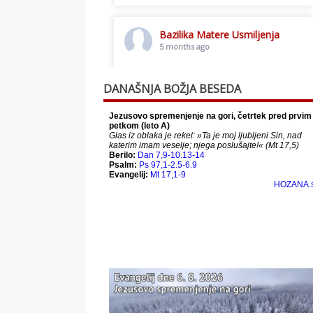
Bazilika Matere Usmiljenja
5 months ago
Toplo vabljeni na postno slavljenje.
DANAŠNJA BOŽJA BESEDA
This content isn't available right
now
When this happens, it's usually
because the owner only shared it
with a small group of people,
changed who can see it or it's been
deleted.
View on Facebook
·
Share
Bazilika Matere Usmiljenja
12 months ago
Že 125 let - za vas.
www.bazilika.info/125-letnica-