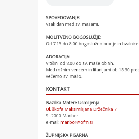
SPOVEDOVANJE:
Vsak dan med sv. mašami.
MOLITVENO BOGOSLUŽJE:
Od 7.15 do 8.00 bogoslužno branje in hvalnice
ADORACIJA:
V tišini od 8.00 do sv. maše ob 9h.
Med rožnim vencem in litanijami ob 18.30 pre
večerno sv. mašo.
KONTAKT
Bazilika Matere Usmiljenja
Ul. škofa Maksimilijana Držečnika 7
SI-2000 Maribor
e-mail:
maribor@ofm.si
ŽUPNIJSKA PISARNA