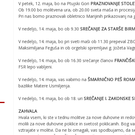
V petek, 12. maja, bo na Ptujski Gori
PRAZNOVANJE STOLET
Ob 19.00 bo molitvena ura, ob 20.00 sveta maša in procesij
Pri nas bomo praznovali obletnico Marijinih prikazovanj na 
V nedeljo, 14. maja, bo ob 9.30
SREČANJE ZA STARŠE BIR
V nedeljo, 14. maja, bo pri sveti maši ob 11.30 prepeval
Maksimiljana Feguša in ob orgelski spremljavi g. Jožeta Vag
V nedeljo, 14. maja, bo ob 16.30 srečanje članov
FRANČIŠK
FSR lepo vabljeni.
V nedeljo, 14. maja, vas vabimo na
ŠMARNIČNO PEŠ ROMA
bazilike Matere Usmiljenja.
V nedeljo, 14. maja, bo ob 18. uri
SREČANJE I. ZAKONSKE 
ZAHVALA
Hvala vsem, ki ste v tednu molitve za nove duhovne in redo
molili za nove duhovne poklice in svetost poklicanih. Bog v
vztrajate v molitvi. Da ne bi omagali, vas spodbujamo, da 