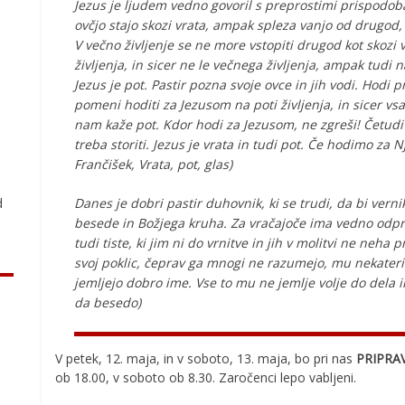
Jezus je ljudem vedno govoril s preprostimi prispodob
ovčjo stajo skozi vrata, ampak spleza vanjo od drugod, 
V večno življenje se ne more vstopiti drugod kot skozi v
življenja, in sicer ne le večnega življenja, ampak tudi 
Jezus je pot. Pastir pozna svoje ovce in jih vodi. Hodi 
pomeni hoditi za Jezusom na poti življenja, in sicer vs
nam kaže pot. Kdor hodi za Jezusom, ne zgreši! Četudi je
.
treba storiti. Jezus je vrata in tudi pot. Če hodimo za 
Frančišek, Vrata, pot, glas)
Danes je dobri pastir duhovnik, ki se trudi, da bi vern
d
besede in Božjega kruha. Za vračajoče ima vedno odprta
tudi tiste, ki jim ni do vrnitve in jih v molitvi ne neha p
svoj poklic, čeprav ga mnogi ne razumejo, mu nekater
jemljejo dobro ime. Vse to mu ne jemlje volje do dela
da besedo)
V petek, 12. maja, in v soboto, 13. maja, bo pri nas
PRIPRA
ob 18.00, v soboto ob 8.30. Zaročenci lepo vabljeni.