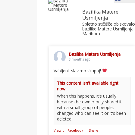
Bazilika Matere
Usmiljenja
Spletno stičišče obiskovalc
bazilike Matere Usmiljenja 
Mariboru.
Bazilika Matere Usmiljenja
3 months ago
Vabljeni, slavimo skupaj!
This content isn't available right
now
When this happens, it's usually
because the owner only shared it
with a small group of people,
changed who can see it or it's been
deleted.
View on Facebook
·
Share