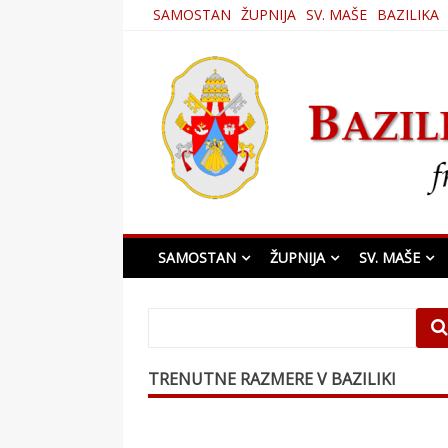
Skip
SAMOSTAN
ŽUPNIJA
SV. MAŠE
BAZILIKA
to
content
Bazilika Matere Usmi
SAMOSTAN
ŽUPNIJA
SV. MAŠE
TRENUTNE RAZMERE V BAZILIKI