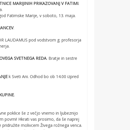
NICE MARIJINIH PRIKAZOVANJ V FATIMI
.
a.
god Fatimske Marije, v soboto, 13. maja.
MANCEV
.
 ZBOR LAUDAMUS pod vodstvom g. profesorja
nerja.
OVEGA SVETNEGA REDA
. Bratje in sestre
NJE
k Sveti Ani. Odhod bo ob 14.00 izpred
SKUPINE
.
vne poklice še z večjo vnemo in ljubeznijo
am povrni! Hkrati vas prosimo, da še naprej
se pridružite molivcem Živega rožnega venca.