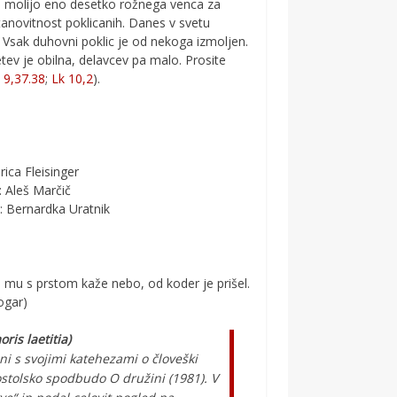
n molijo eno desetko rožnega venca za
tanovitnost poklicanih. Danes v svetu
Vsak duhovni poklic je od nekoga izmoljen.
ev je obilna, delavcev pa malo. Prosite
 9,37.38
;
Lk 10,2
).
arica Fleisinger
o: Aleš Marčič
lo: Bernardka Uratnik
n mu s prstom kaže nebo, od koder je prišel.
ogar)
ris laetitia)
ini s svojimi katehezami o človeški
stolsko spodbudo O družini (1981). V