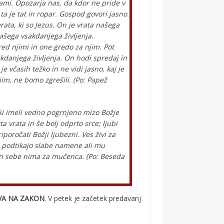
ami. Opozarja nas, da kdor ne pride v
ta je tat in ropar. Gospod govori jasno.
rata, ki so Jezus. On je vrata našega
našega vsakdanjega življenja.
pred njimi in one gredo za njim. Pot
akdanjega življenja. On hodi spredaj in
 včasih težko in ne vidi jasno, kaj je
Njim, ne bomo zgrešili. (Po: Papež
iki imeli vedno pogrnjeno mizo Božje
 vrata in še bolj odprto srce; ljubi
riporočati Božji ljubezni. Ves živi za
i podtikajo slabe namene ali mu
 in sebe nima za mučenca. (Po: Beseda
VA NA ZAKON
. V petek je začetek predavanj