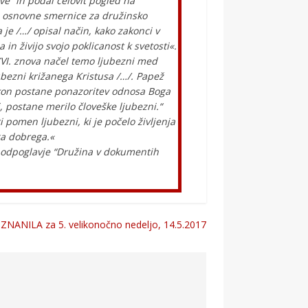
e“ in podal celovit pogled na
il osnovne smernice za družinsko
je /…/ opisal način, kako zakonci v
n živijo svojo poklicanost k svetosti«.
XVI. znova načel temo ljubezni med
ubezni križanega Kristusa /…/. Papež
akon postane ponazoritev odnosa Boga
, postane merilo človeške ljubezni.“
i pomen ljubezni, ki je počelo življenja
ga dobrega.«
, podpoglavje “Družina v dokumentih
ZNANILA za 5. velikonočno nedeljo, 14.5.2017