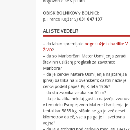
dogovorite se v pisarni.
OBISK BOLNIKOV v BOLNICI
:
p. France Kejžar SJ
031 847 137
ALI STE VEDELI?
– da lahko spremljate
bogoslužje iz bazilike V
ŽIVO
?
– da so Mariborčani Mater Usmiljenja zaradi
številnih uslišanj proglasili za zavetnico
Maribora?
– da je cerkev Matere Usmiljenja najstarejša
(prva) bazilika na Slovenskem; častni naziv je
cerkvi podelil papež Pij X. leta 1906?
– da sta zvonika visoka kar 61 m?
– da je bazilika nekdaj gostila največje zvono
v tem delu Evrope; zvon Matere Usmiljenja je
tehtal kar 5855 kg, slišalo se ga je več deset
kilometrov daleč, vzela pa ga je II. svetovna
vojna?
– da je v grobnici pod cerkvijo med leti 1941-