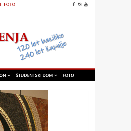
M
FOTO
frančiškanska cerkev v
Mariboru
KON
ŠTUDENTSKI DOM
FOTO