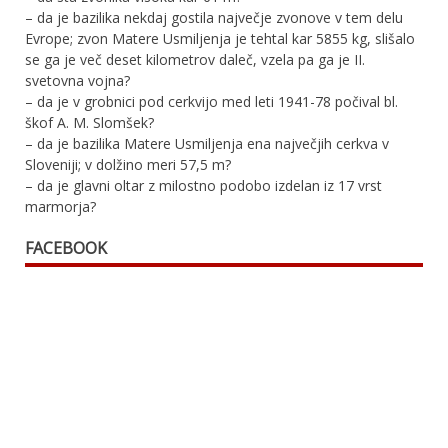
– da je bazilika nekdaj gostila največje zvonove v tem delu
Evrope; zvon Matere Usmiljenja je tehtal kar 5855 kg, slišalo
se ga je več deset kilometrov daleč, vzela pa ga je II.
svetovna vojna?
– da je v grobnici pod cerkvijo med leti 1941-78 počival bl.
škof A. M. Slomšek?
– da je bazilika Matere Usmiljenja ena največjih cerkva v
Sloveniji; v dolžino meri 57,5 m?
– da je glavni oltar z milostno podobo izdelan iz 17 vrst
marmorja?
FACEBOOK