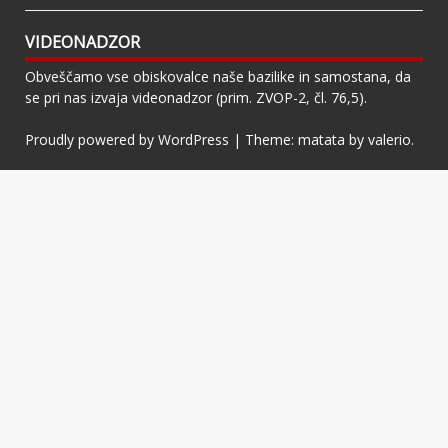
VIDEONADZOR
Obveščamo vse obiskovalce naše bazilike in samostana, da
se pri nas izvaja videonadzor (prim. ZVOP-2, čl. 76,5).
Proudly powered by WordPress
|
Theme: matata by
valerio
.