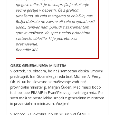
njegove milosti, je to vnaprejšnje okušanje
večne gostije v nebesih. Če z grehom
umažemo, ali celo raztrgamo to oblačilo, nas
Božja dobrota ne zavrne ali celo prepusti naši
usodi, temveč nam ponudi z zakramentom
sprave možnost, da spet v celoti pridobimo
svatovsko oblačilo, ki je potrebno za
praznovanje.
Benedikt XIV.
OBISK GENERALNEGA MINISTRA
V četrtek, 19. oktobra, bo naš samostan obiskal vrhovni
predstojnik frančiškanskega reda brat Michael A. Perry.
Ob 19. uri bo slovesno somaševanje vodil naš
provincialni minister p. Marjan Čuden. Med mašo bodo
tudi obljube FRAME in Frančiškovega svetnega reda. Po
sveti maši se boste lahko srečali z generalnim ministrom
in provincialnim ministrom. Vabljeni!
V soboto, 21. oktobra, bo ob 20. uri
SREČANJE II.