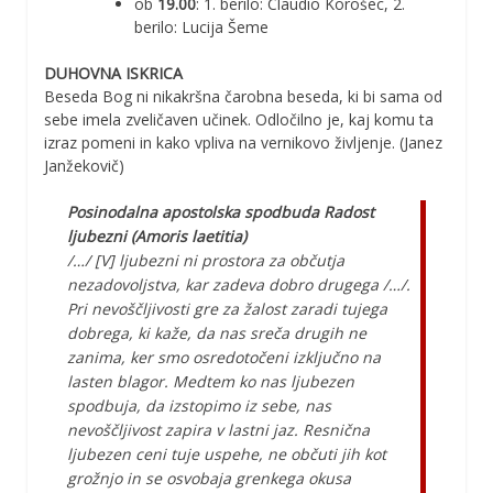
ob
19.00
: 1. berilo: Claudio Korošec, 2.
berilo: Lucija Šeme
DUHOVNA ISKRICA
Beseda Bog ni nikakršna čarobna beseda, ki bi sama od
sebe imela zveličaven učinek. Odločilno je, kaj komu ta
izraz pomeni in kako vpliva na vernikovo življenje. (Janez
Janžekovič)
Posinodalna apostolska spodbuda
Radost
ljubezni (Amoris laetitia)
/…/ [V] ljubezni ni prostora za občutja
nezadovoljstva, kar zadeva dobro drugega /…/.
Pri nevoščljivosti gre za žalost zaradi tujega
dobrega, ki kaže, da nas sreča drugih ne
zanima, ker smo osredotočeni izključno na
lasten blagor. Medtem ko nas ljubezen
spodbuja, da izstopimo iz sebe, nas
nevoščljivost zapira v lastni jaz. Resnična
ljubezen ceni tuje uspehe, ne občuti jih kot
grožnjo in se osvobaja grenkega okusa