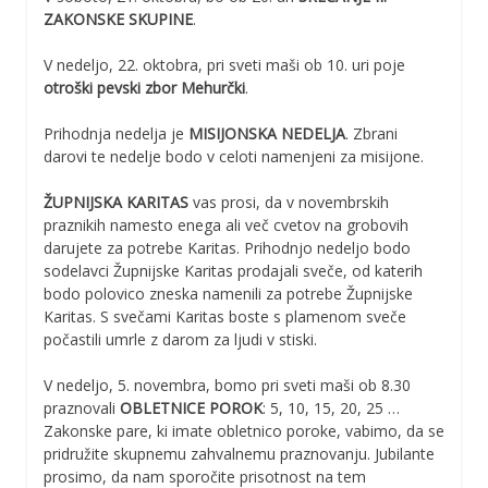
ZAKONSKE SKUPINE
.
V nedeljo, 22. oktobra, pri sveti maši ob 10. uri poje
otroški pevski zbor Mehurčki
.
Prihodnja nedelja je
MISIJONSKA NEDELJA
. Zbrani
darovi te nedelje bodo v celoti namenjeni za misijone.
ŽUPNIJSKA KARITAS
vas prosi, da v novembrskih
praznikih namesto enega ali več cvetov na grobovih
darujete za potrebe Karitas. Prihodnjo nedeljo bodo
sodelavci Župnijske Karitas prodajali sveče, od katerih
bodo polovico zneska namenili za potrebe Župnijske
Karitas. S svečami Karitas boste s plamenom sveče
počastili umrle z darom za ljudi v stiski.
V nedeljo, 5. novembra, bomo pri sveti maši ob 8.30
praznovali
OBLETNICE POROK
: 5, 10, 15, 20, 25 …
Zakonske pare, ki imate obletnico poroke, vabimo, da se
pridružite skupnemu zahvalnemu praznovanju. Jubilante
prosimo, da nam sporočite prisotnost na tem