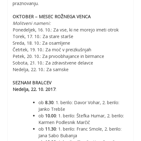
praznovanju.
OKTOBER – MESEC ROŽNEGA VENCA
Molitveni nameni:
Ponedeljek, 16. 10.: Za vse, ki ne morejo imeti otrok
Torek, 17. 10.: Za stare starše
Sreda, 18. 10.: Za osamljene
Četrtek, 19. 10.: Za moč v preizkušnjah
Petek, 20. 10.: Za prvoobhajance in birmance
Sobota, 21. 10.: Za zdravstvene delavce
Nedelja, 22. 10.: Za samske
SEZNAM BRALCEV
Nedelja, 22. 10. 2017
:
ob
8.30
: 1. berilo: Davor Vohar, 2. berilo:
Janko Trebše
ob
10.00
: 1. berilo: Štefka Humar, 2. berilo:
Karmen Podlesnik Marčič
ob
11.30
: 1. berilo: Franc Smole, 2. berilo:
Jana Sabo Bubanja