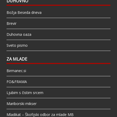
DUHOVNO
Božja Beseda dneva
Brevir
Duhovna oaza
Sveto pismo
ZA MLADE
Birmanec.si
FO&FRAMA
Ljubim s čistim srcem
Mariborski mikser
Mladikat – Škofijski odbor za mlade MB