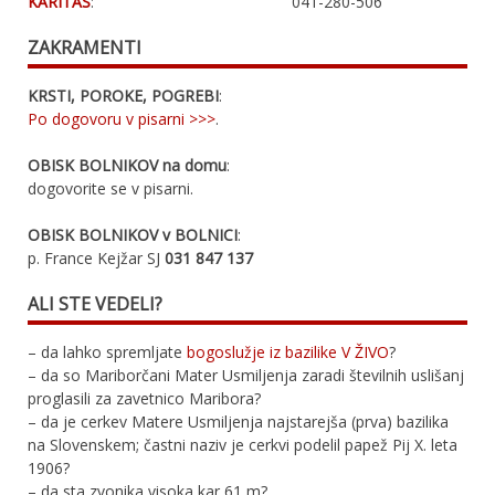
KARITAS
:
041-280-506
ZAKRAMENTI
KRSTI, POROKE, POGREBI
:
Po dogovoru v pisarni >>>
.
OBISK BOLNIKOV na domu
:
dogovorite se v pisarni.
OBISK BOLNIKOV v BOLNICI
:
p. France Kejžar SJ
031 847 137
ALI STE VEDELI?
– da lahko spremljate
bogoslužje iz bazilike V ŽIVO
?
– da so Mariborčani Mater Usmiljenja zaradi številnih uslišanj
proglasili za zavetnico Maribora?
– da je cerkev Matere Usmiljenja najstarejša (prva) bazilika
na Slovenskem; častni naziv je cerkvi podelil papež Pij X. leta
1906?
– da sta zvonika visoka kar 61 m?