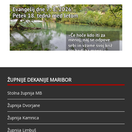
Photo
View on Facebook
·
Share
Bazilika Matere Usmiljenja
updated their
status.
1 years ago
This content isn't available right now
When this happens, it's usually because the
owner only shared it with a small group of
people, changed who can see it or it's been
ŽUPNIJE DEKANIJE MARIBOR
deleted.
Stolna župnija MB
View on Facebook
·
Share
Župnija Dvorjane
Župnija Kamnica
Župnija Limbuš