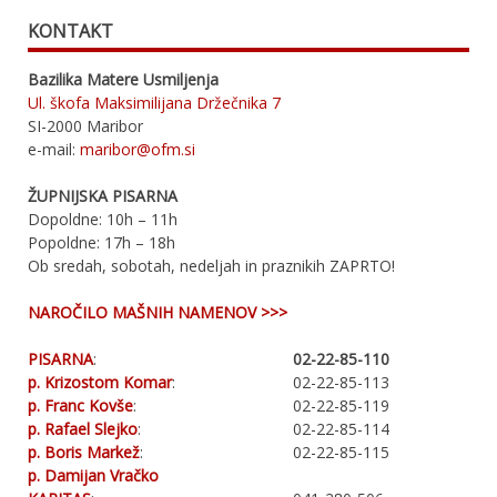
KONTAKT
Bazilika Matere Usmiljenja
Ul. škofa Maksimilijana Držečnika 7
SI-2000 Maribor
e-mail:
maribor@ofm.si
ŽUPNIJSKA PISARNA
Dopoldne: 10h – 11h
Popoldne: 17h – 18h
Ob sredah, sobotah, nedeljah in praznikih ZAPRTO!
NAROČILO MAŠNIH NAMENOV >>>
PISARNA
:
02-22-85-110
p. Krizostom Komar
:
02-22-85-113
p. Franc Kovše
:
02-22-85-119
p. Rafael Slejko
:
02-22-85-114
p. Boris Markež
:
02-22-85-115
p. Damijan Vračko