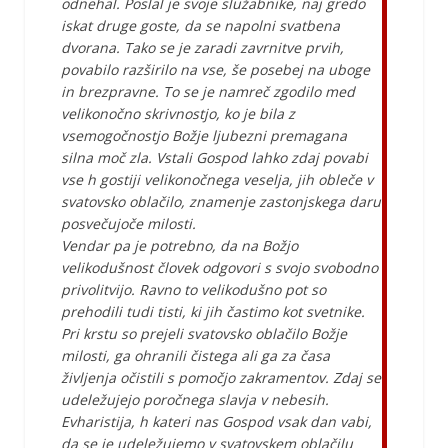
odnehal. Poslal je svoje služabnike, naj gredo
iskat druge goste, da se napolni svatbena
dvorana. Tako se je zaradi zavrnitve prvih,
povabilo razširilo na vse, še posebej na uboge
in brezpravne. To se je namreč zgodilo med
velikonočno skrivnostjo, ko je bila z
vsemogočnostjo Božje ljubezni premagana
silna moč zla. Vstali Gospod lahko zdaj povabi
vse h gostiji velikonočnega veselja, jih obleče v
svatovsko oblačilo, znamenje zastonjskega daru
posvečujoče milosti.
Vendar pa je potrebno, da na Božjo
velikodušnost človek odgovori s svojo svobodno
privolitvijo. Ravno to velikodušno pot so
prehodili tudi tisti, ki jih častimo kot svetnike.
Pri krstu so prejeli svatovsko oblačilo Božje
milosti, ga ohranili čistega ali ga za časa
življenja očistili s pomočjo zakramentov. Zdaj se
udeležujejo poročnega slavja v nebesih.
Evharistija, h kateri nas Gospod vsak dan vabi,
da se je udeležujemo v svatovskem oblačilu