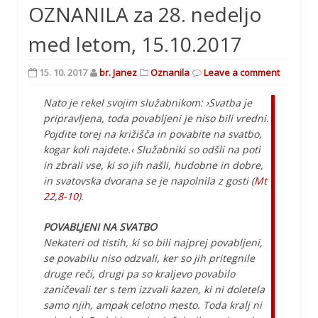
OZNANILA za 28. nedeljo
med letom, 15.10.2017
15. 10. 2017
br. Janez
Oznanila
Leave a comment
Nato je rekel svojim služabnikom: ›Svatba je
pripravljena, toda povabljeni je niso bili vredni.
Pojdite torej na križišča in povabite na svatbo,
kogar koli najdete.‹ Služabniki so odšli na poti
in zbrali vse, ki so jih našli, hudobne in dobre,
in svatovska dvorana se je napolnila z gosti (
Mt
22,8-10
).
POVABLJENI NA SVATBO
Nekateri od tistih, ki so bili najprej povabljeni,
se povabilu niso odzvali, ker so jih pritegnile
druge reči, drugi pa so kraljevo povabilo
zaničevali ter s tem izzvali kazen, ki ni doletela
samo njih, ampak celotno mesto. Toda kralj ni