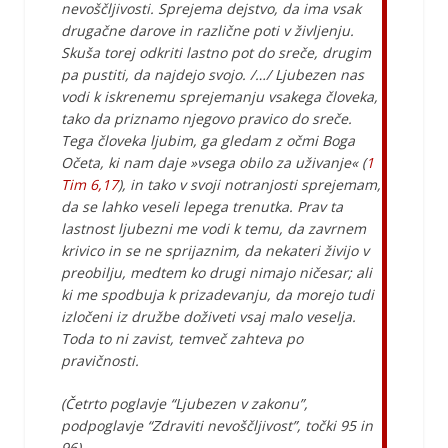
nevoščljivosti. Sprejema dejstvo, da ima vsak
drugačne darove in različne poti v življenju.
Skuša torej odkriti lastno pot do sreče, drugim
pa pustiti, da najdejo svojo. /…/ Ljubezen nas
vodi k iskrenemu sprejemanju vsakega človeka,
tako da priznamo njegovo pravico do sreče.
Tega človeka ljubim, ga gledam z očmi Boga
Očeta, ki nam daje »vsega obilo za uživanje« (
1
Tim 6,17
), in tako v svoji notranjosti sprejemam,
da se lahko veseli lepega trenutka. Prav ta
lastnost ljubezni me vodi k temu, da zavrnem
krivico in se ne sprijaznim, da nekateri živijo v
preobilju, medtem ko drugi nimajo ničesar; ali
ki me spodbuja k prizadevanju, da morejo tudi
izločeni iz družbe doživeti vsaj malo veselja.
Toda to ni zavist, temveč zahteva po
pravičnosti.
(Četrto poglavje “Ljubezen v zakonu”,
podpoglavje “Zdraviti nevoščljivost”, točki 95 in
96)