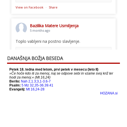
View on Facebook
·
Share
Bazilika Matere Usmiljenja
5 months ago
Toplo vabljeni na postno slavljenje.
This content isn't available right now
DANAŠNJA BOŽJA BESEDA
When this happens, it's usually because the
owner only shared it with a small group of
people, changed who can see it or it's been
deleted.
View on Facebook
·
Share
Bazilika Matere Usmiljenja
12 months ago
Že 125 let - za vas.
www.bazilika.info/125-letnica-
posvetitve-cerkve/