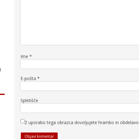
.
Ime
*
d
E-pošta
*
Spletišče
Z uporabo tega obrazca dovoljujete hrambo in obdelavo 