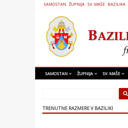
Skip
SAMOSTAN
ŽUPNIJA
SV. MAŠE
BAZILIKA
to
content
Bazilika Matere Usmi
SAMOSTAN
ŽUPNIJA
SV. MAŠE
TRENUTNE RAZMERE V BAZILIKI