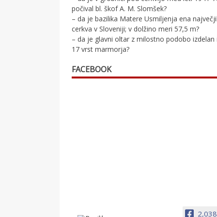
počival bl. škof A. M. Slomšek?
– da je bazilika Matere Usmiljenja ena največj
cerkva v Sloveniji; v dolžino meri 57,5 m?
– da je glavni oltar z milostno podobo izdelan 
17 vrst marmorja?
FACEBOOK
2,038