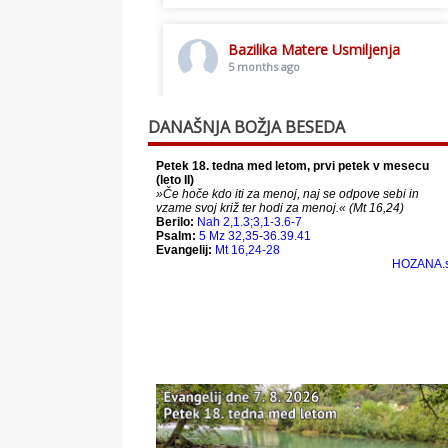
Bazilika Matere Usmiljenja
5 months ago
Toplo vabljeni na postno slavljenje.
DANAŠNJA BOŽJA BESEDA
This content isn't available right
now
When this happens, it's usually
because the owner only shared it
with a small group of people,
changed who can see it or it's been
deleted.
View on Facebook
·
Share
Bazilika Matere Usmiljenja
12 months ago
Že 125 let - za vas.
www.bazilika.info/125-letnica-