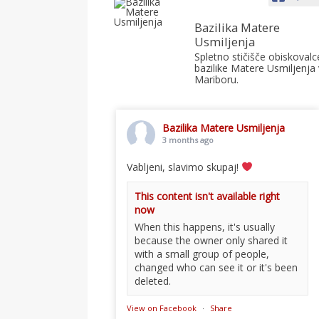
Bazilika Matere
Usmiljenja
Spletno stičišče obiskovalc
bazilike Matere Usmiljenja 
Mariboru.
Bazilika Matere Usmiljenja
3 months ago
Vabljeni, slavimo skupaj!
This content isn't available right
now
When this happens, it's usually
because the owner only shared it
with a small group of people,
changed who can see it or it's been
deleted.
View on Facebook
·
Share