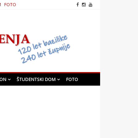
M
FOTO
frančiškanska cerkev v
Mariboru
KON
ŠTUDENTSKI DOM
FOTO