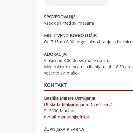
SPOVEDOVANJE:
Vsak dan med sv. mašami.
MOLITVENO BOGOSLUŽJE:
Od 7.15 do 8.00 bogoslužno branje in hvalnice
ADORACIJA:
V tišini od 8.00 do sv. maše ob 9h.
Med rožnim vencem in litanijami ob 18.30 pre
večerno sv. mašo.
KONTAKT
Bazilika Matere Usmiljenja
Ul. škofa Maksimilijana Držečnika 7
SI-2000 Maribor
e-mail:
maribor@ofm.si
ŽUPNIJSKA PISARNA