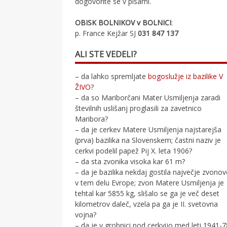
dogovorite se v pisarni.
OBISK BOLNIKOV v BOLNICI
:
p. France Kejžar SJ
031 847 137
ALI STE VEDELI?
– da lahko spremljate
bogoslužje iz bazilike V
ŽIVO
?
– da so Mariborčani Mater Usmiljenja zaradi
številnih uslišanj proglasili za zavetnico
Maribora?
– da je cerkev Matere Usmiljenja najstarejša
(prva) bazilika na Slovenskem; častni naziv je
cerkvi podelil papež Pij X. leta 1906?
– da sta zvonika visoka kar 61 m?
– da je bazilika nekdaj gostila največje zvono
v tem delu Evrope; zvon Matere Usmiljenja je
tehtal kar 5855 kg, slišalo se ga je več deset
kilometrov daleč, vzela pa ga je II. svetovna
vojna?
– da je v grobnici pod cerkvijo med leti 1941-