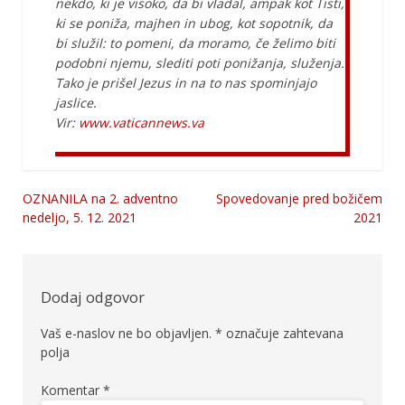
nekdo, ki je visoko, da bi vladal, ampak kot Tisti,
ki se poniža, majhen in ubog, kot sopotnik, da
bi služil: to pomeni, da moramo, če želimo biti
podobni njemu, slediti poti ponižanja, služenja.
Tako je prišel Jezus in na to nas spominjajo
jaslice.
Vir:
www.vaticannews.va
OZNANILA na 2. adventno
Spovedovanje pred božičem
Navigacija
nedeljo, 5. 12. 2021
2021
prispevka
Dodaj odgovor
Vaš e-naslov ne bo objavljen.
*
označuje zahtevana
polja
Komentar
*