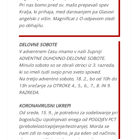
Pri nas bomo pred sv. mašo prepevali spev
Kralja, ki prihaja, med darovanjem pa Glasovi
angelski z višin. Magnificat z O-odpevom sledi
po obhajilu.
DELOVNE SOBOTE
V adventnem času imamo v naši župniji
ADVENTNE DUHOVNO-DELOVNE SOBOTE.
Minulo soboto so se zbrali otroci iz 3. razreda,
ki so imeli tudi svojo prvo sveto spoved.
Na tretjo adventno soboto, 18. 2., bo od 10h do
13h srečanje za OTROKE 4., 5., 6., 7., 8. IN 9.
RAZREDA.
KORONAVIRUSNI UKREPI
Od srede, 15. 9., je potrebno za sodelovanje pri
bogoslužju izpolnjevati enega od POGOJEV PCT
(prebolelost/cepljenje/testiranje). Morda se
nam zdi to nepotrebno, je pa eden od načinov,