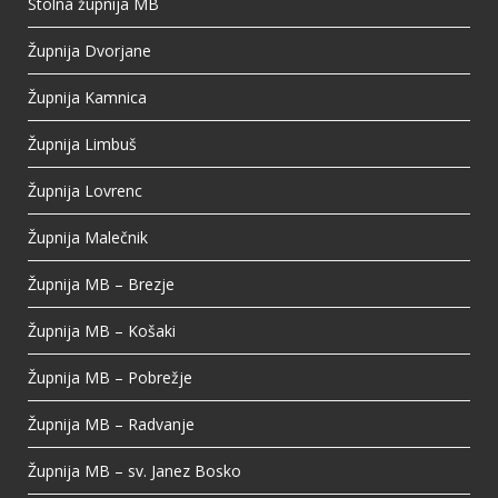
Stolna župnija MB
View on Facebook
·
Share
Župnija Dvorjane
Župnija Kamnica
Župnija Limbuš
Župnija Lovrenc
Župnija Malečnik
Župnija MB – Brezje
Župnija MB – Košaki
Župnija MB – Pobrežje
Župnija MB – Radvanje
Župnija MB – sv. Janez Bosko