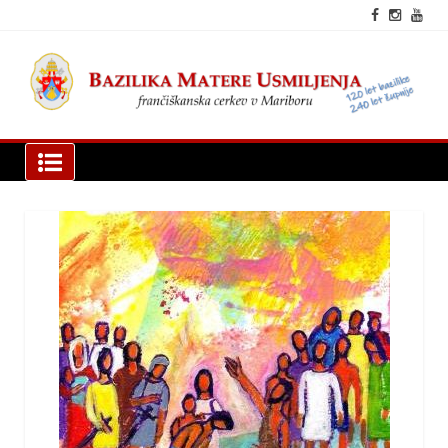
Skip
to
content
fra
cer
Mar
Bazilika Matere Usmiljenja