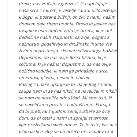
drevo, nas vračajo v gotovost, ki napolnjuje
naša srca z mirom, v veselje zaradi učlovečenja,
k Bogu, ki postane bližnji: on živi z nami, našim
dnevom daje ritem upanja. Drevo in jaslice nas
uvajajo v tisto tipično vzdušje božiča, ki je del
dediščine naših skupnosti: ozračje, bogato z
nežnostjo, podelitvijo in družinsko intimo. Ne
živimo nepristnega, skomercializiranega božiča!
Dopustimo, da nas ovije Božja bližina, ki je
sočutna, ki je nežna; dopustimo, da nas ovije
božično vzdušje, ki nam ga prinašajo v srce
umetnost, glasba, pesmi in običaji.
Razlog za naše upanje je ta, da je Bog z nami,
zaupa nam in se nas nikoli ne naveliča! In nikoli
se nam ne naveliča odpuščati. Mi smo tisti, ki
se naveličamo prositi za odpuščanje. Prihaja,
da bi prebival z ljudmi, zemljo izbere za svoj
dom, da bi ostal z nami in sprejel stvarnost,
kjer preživljamo svoje dneve. To je tisto, kar nas
učijo jaslice. Bog se ob božiču ne razodeva kot