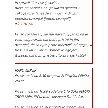
in spravil žito v svojo kaščo,
pleve pa sežgal z neugasljivim ognjem.«
Tako je torej Janez še z mnogimi drugimi
opomini oznanjal ljudem evangelij.
(
Lk 3,10-18
)
Vsi so spraševali, kaj naj naredijo, Janez pa je
vsem odgovarjal, naj bodo pristni in jim
oznanjal, da za njim pride močnejši od njega, ki
bo krščeval s Svetim Duhom in ognjem.
Gospod, naj bom pristno žito za tvojo kaščo!
NAPOVEDNIK
Pri sv. maši ob 8.30 prepeva ŽUPNIJSKI PEVSKI
ZBOR.
Pri sv. maši ob 10.00 sodeluje OTROŠKI PEVSKI
ZBOR MEHURČKI pod vodstvom Fani Pečar.
Pri sv. maši ob 11.30 z orgelsko spremljavo