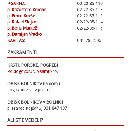
PISARNA
:
02-22-85-110
p. Krizostom Komar
:
02-22-85-113
p. Franc Kovše
:
02-22-85-119
p. Rafael Slejko
:
02-22-85-114
p. Boris Markež
:
02-22-85-115
p. Damijan Vračko
KARITAS
:
041-280-506
ZAKRAMENTI
KRSTI, POROKE, POGREBI
:
Po dogovoru v pisarni >>>
.
OBISK BOLNIKOV na domu
:
dogovorite se v pisarni.
OBISK BOLNIKOV v BOLNICI
:
p. France Kejžar SJ
031 847 137
ALI STE VEDELI?