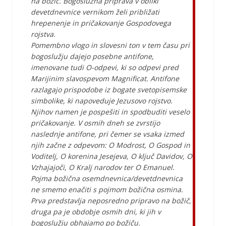
na božič. Bogoslužna priprava v obliki
devetdnevnice vernikom želi približati
hrepenenje in pričakovanje Gospodovega
rojstva.
Pomembno vlogo in slovesni ton v tem času pri
bogoslužju dajejo posebne antifone,
imenovane tudi O-odpevi, ki so odpevi pred
Marijinim slavospevom Magnificat. Antifone
razlagajo prispodobe iz bogate svetopisemske
simbolike, ki napoveduje Jezusovo rojstvo.
Njihov namen je pospešiti in spodbuditi veselo
pričakovanje. V osmih dneh se zvrstijo
naslednje antifone, pri čemer se vsaka izmed
njih začne z odpevom: O Modrost, O Gospod in
Voditelj, O korenina Jesejeva, O ključ Davidov, O
Vzhajajoči, O Kralj narodov ter O Emanuel.
Pojma božična osemdnevnica/devetdnevnica
ne smemo enačiti s pojmom božična osmina.
Prva predstavlja neposredno pripravo na božič,
druga pa je obdobje osmih dni, ki jih v
bogoslužju obhajamo po božiču.