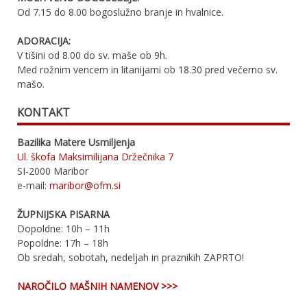
Od 7.15 do 8.00 bogoslužno branje in hvalnice.
ADORACIJA:
V tišini od 8.00 do sv. maše ob 9h.
Med rožnim vencem in litanijami ob 18.30 pred večerno sv.
mašo.
KONTAKT
Bazilika Matere Usmiljenja
Ul. škofa Maksimilijana Držečnika 7
SI-2000 Maribor
e-mail:
maribor@ofm.si
ŽUPNIJSKA PISARNA
Dopoldne: 10h – 11h
Popoldne: 17h – 18h
Ob sredah, sobotah, nedeljah in praznikih ZAPRTO!
NAROČILO MAŠNIH NAMENOV >>>