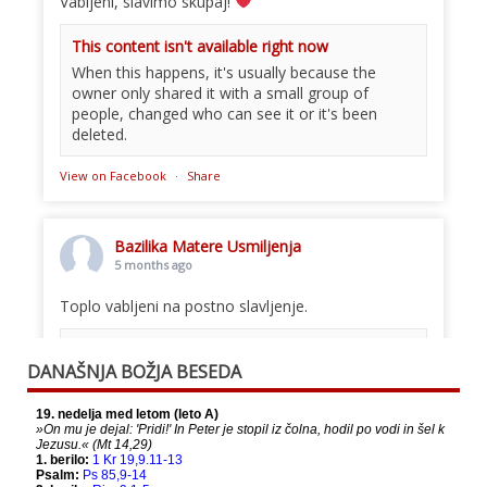
Vabljeni, slavimo skupaj!
This content isn't available right now
When this happens, it's usually because the
owner only shared it with a small group of
people, changed who can see it or it's been
deleted.
View on Facebook
·
Share
Bazilika Matere Usmiljenja
5 months ago
Toplo vabljeni na postno slavljenje.
This content isn't available right now
DANAŠNJA BOŽJA BESEDA
When this happens, it's usually because the
owner only shared it with a small group of
people, changed who can see it or it's been
deleted.
View on Facebook
·
Share