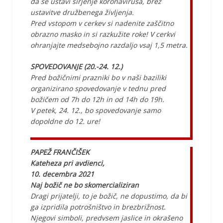
da se ustavi širjenje koronavirusa, brez
ustavitve družbenega življenja.
Pred vstopom v cerkev si nadenite zaščitno
obrazno masko in si razkužite roke! V cerkvi
ohranjajte medsebojno razdaljo vsaj 1,5 metra.
SPOVEDOVANJE (20.-24. 12.)
Pred božičnimi prazniki bo v naši baziliki
organizirano spovedovanje v tednu pred
božičem od 7h do 12h in od 14h do 19h.
V petek, 24. 12., bo spovedovanje samo
dopoldne do 12. ure!
PAPEŽ FRANČIŠEK
Kateheza pri avdienci,
10. decembra 2021
Naj božič ne bo skomercializiran
Dragi prijatelji, to je božič, ne dopustimo, da bi
ga izpridila potrošništvo in brezbrižnost.
Njegovi simboli, predvsem jaslice in okrašeno