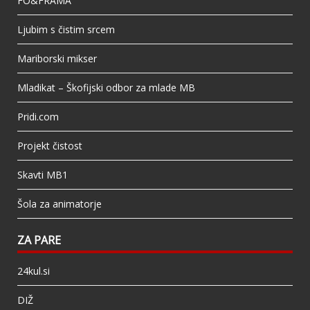
FO&FRAMA
Ljubim s čistim srcem
Mariborski mikser
Mladikat – Škofijski odbor za mlade MB
Pridi.com
Projekt čistost
Skavti MB1
Šola za animatorje
ZA PARE
24kul.si
DIŽ