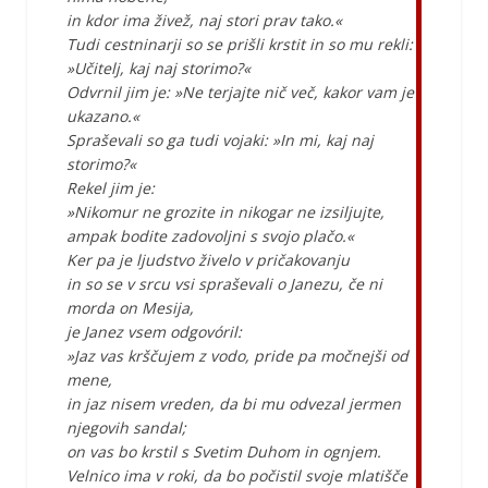
in kdor ima živež, naj stori prav tako.«
Tudi cestninarji so se prišli krstit in so mu rekli:
»Učitelj, kaj naj storimo?«
Odvrnil jim je: »Ne terjajte nič več, kakor vam je
ukazano.«
Spraševali so ga tudi vojaki: »In mi, kaj naj
storimo?«
Rekel jim je:
»Nikomur ne grozite in nikogar ne izsiljujte,
ampak bodite zadovoljni s svojo plačo.«
Ker pa je ljudstvo živelo v pričakovanju
in so se v srcu vsi spraševali o Janezu, če ni
morda on Mesija,
je Janez vsem odgovóril:
»Jaz vas krščujem z vodo, pride pa močnejši od
mene,
in jaz nisem vreden, da bi mu odvezal jermen
njegovih sandal;
on vas bo krstil s Svetim Duhom in ognjem.
Velnico ima v roki, da bo počistil svoje mlatišče