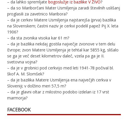
– da lahko spremljate
bogoslužje iz bazilike V ŽIVO
?
– da so Mariborčani Mater Usmiljenja zaradi številnih uslišanj
proglasili za zavetnico Maribora?
– da je cerkev Matere Usmiljenja najstarejša (prva) bazilika
na Slovenskem; častni naziv je cerkvi podelil papež Pij X. leta
1906?
– da sta zvonika visoka kar 61 m?
– da je bazilika nekdaj gostila največje zvonove v tem delu
Evrope; zvon Matere Usmiljenja je tehtal kar 5855 kg, slišalo
se ga je več deset kilometrov daleč, vzela pa ga je II.
svetovna vojna?
– da je v grobnici pod cerkvijo med leti 1941-78 počival bl.
škof A. M. Slomšek?
– da je bazilika Matere Usmiljenja ena največjih cerkva v
Sloveniji; v dolžino meri 57,5 m?
– da je glavni oltar z milostno podobo izdelan iz 17 vrst
marmorja?
FACEBOOK