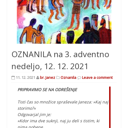
OZNANILA na 3. adventno
nedeljo, 12. 12. 2021
11. 12. 2021
br. Janez
Oznanila
Leave a comment
PRIPRAVIMO SE NA ODREŠENJE
Tisti čas so množice spraševale Janeza: »Kaj naj
storimo?«
Odgovarjal jim je:
»Kdor ima dve suknji, naj ju deli s tistim, ki
nima nobene,