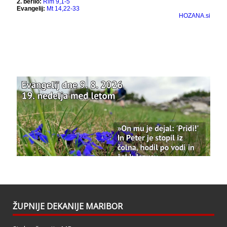
Bazilika Matere Usmiljenja
12 months ago
Že 125 let - za vas.
www.bazilika.info/125-letnica-
posvetitve-cerkve/
Photo
View on Facebook
·
Share
Bazilika Matere Usmiljenja
updated their
status.
1 years ago
This content isn't available right now
When this happens, it's usually because the
owner only shared it with a small group of
people, changed who can see it or it's been
ŽUPNIJE DEKANIJE MARIBOR
deleted.