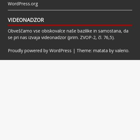
WordPress.org
VIDEONADZOR
Obveščamo vse obiskovalce naše bazilike in samostana, da
se pri nas izvaja videonadzor (prim. ZVOP-2, čl. 76,5).
Proudly powered by WordPress
|
Theme: matata by
valerio
.