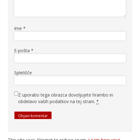
Ime
*
E-pošta
*
Spletišče
Z uporabo tega obrazca dovoljujete hrambo in
obdelavo vaših podatkov na tej strani.
*
This site uses Akismet to reduce spam.
Learn how your