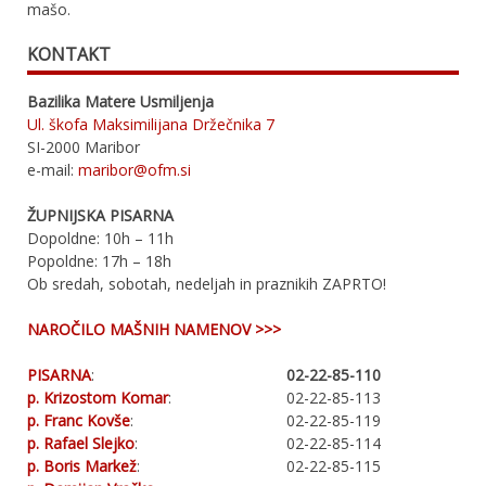
mašo.
KONTAKT
Bazilika Matere Usmiljenja
Ul. škofa Maksimilijana Držečnika 7
SI-2000 Maribor
e-mail:
maribor@ofm.si
ŽUPNIJSKA PISARNA
Dopoldne: 10h – 11h
Popoldne: 17h – 18h
Ob sredah, sobotah, nedeljah in praznikih ZAPRTO!
NAROČILO MAŠNIH NAMENOV >>>
PISARNA
:
02-22-85-110
p. Krizostom Komar
:
02-22-85-113
p. Franc Kovše
:
02-22-85-119
p. Rafael Slejko
:
02-22-85-114
p. Boris Markež
:
02-22-85-115