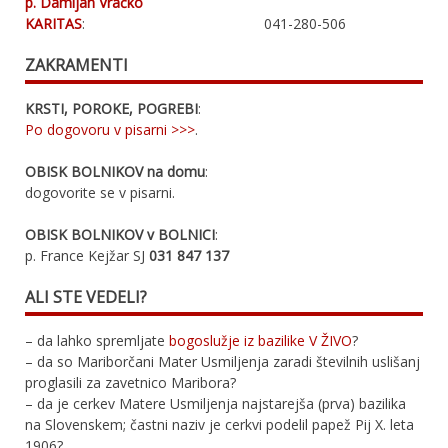
p. Damijan Vračko
KARITAS
:
041-280-506
ZAKRAMENTI
KRSTI, POROKE, POGREBI
:
Po dogovoru v pisarni >>>
.
OBISK BOLNIKOV na domu
:
dogovorite se v pisarni.
OBISK BOLNIKOV v BOLNICI
:
p. France Kejžar SJ
031 847 137
ALI STE VEDELI?
– da lahko spremljate
bogoslužje iz bazilike V ŽIVO
?
– da so Mariborčani Mater Usmiljenja zaradi številnih uslišanj
proglasili za zavetnico Maribora?
– da je cerkev Matere Usmiljenja najstarejša (prva) bazilika
na Slovenskem; častni naziv je cerkvi podelil papež Pij X. leta
1906?