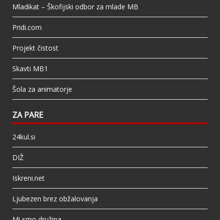
Mladikat – Škofijski odbor za mlade MB
Pridi.com
Projekt čistost
Skavti MB1
Šola za animatorje
ZA PARE
24kul.si
DIŽ
Iskreni.net
Ljubezen brez obžalovanja
Mi smo družina