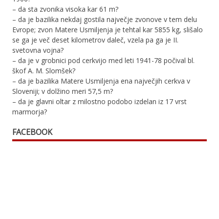
– da sta zvonika visoka kar 61 m?
– da je bazilika nekdaj gostila največje zvonove v tem delu
Evrope; zvon Matere Usmiljenja je tehtal kar 5855 kg, slišalo
se ga je več deset kilometrov daleč, vzela pa ga je II.
svetovna vojna?
– da je v grobnici pod cerkvijo med leti 1941-78 počival bl.
škof A. M. Slomšek?
– da je bazilika Matere Usmiljenja ena največjih cerkva v
Sloveniji; v dolžino meri 57,5 m?
– da je glavni oltar z milostno podobo izdelan iz 17 vrst
marmorja?
FACEBOOK