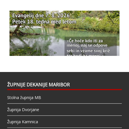
posvetitve-cerkve/
Photo
View on Facebook
·
Share
Bazilika Matere Usmiljenja
updated their
status.
1 years ago
This content isn't available right now
When this happens, it's usually because the
owner only shared it with a small group of
people, changed who can see it or it's been
ŽUPNIJE DEKANIJE MARIBOR
deleted.
Stolna župnija MB
View on Facebook
·
Share
Župnija Dvorjane
Župnija Kamnica