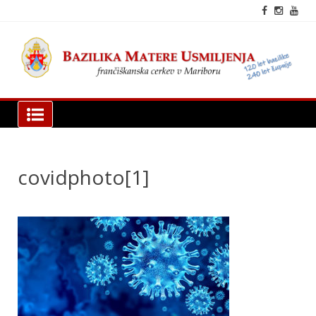
Skip
to
content
fra
cer
Mar
Bazilika Matere Usmiljenja
covidphoto[1]