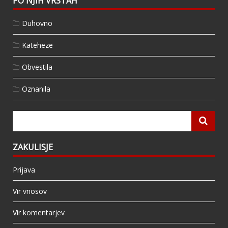
PO NJIH VRSTAH
Duhovno
Kateheze
Obvestila
Oznanila
ZAKULISJE
Prijava
Vir vnosov
Vir komentarjev