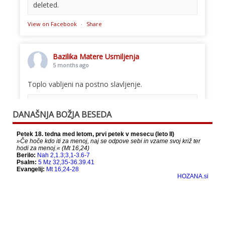
deleted.
View on Facebook
·
Share
Bazilika Matere Usmiljenja
5 months ago
Toplo vabljeni na postno slavljenje.
This content isn't available right now
DANAŠNJA BOŽJA BESEDA
When this happens, it's usually because the
owner only shared it with a small group of
people, changed who can see it or it's been
deleted.
View on Facebook
·
Share
Bazilika Matere Usmiljenja
12 months ago
Že 125 let - za vas.
www.bazilika.info/125-letnica-