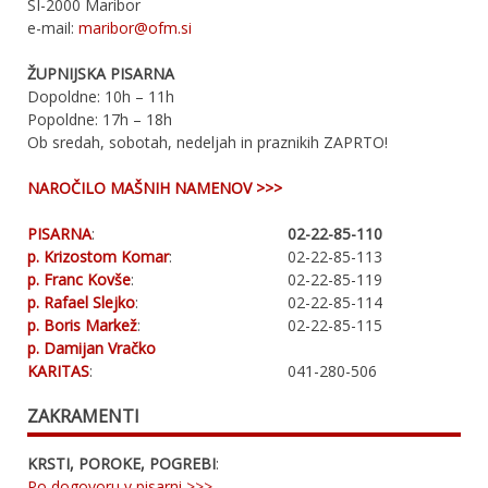
SI-2000 Maribor
e-mail:
maribor@ofm.si
ŽUPNIJSKA PISARNA
Dopoldne: 10h – 11h
Popoldne: 17h – 18h
Ob sredah, sobotah, nedeljah in praznikih ZAPRTO!
NAROČILO MAŠNIH NAMENOV >>>
PISARNA
:
02-22-85-110
p. Krizostom Komar
:
02-22-85-113
p. Franc Kovše
:
02-22-85-119
p. Rafael Slejko
:
02-22-85-114
p. Boris Markež
:
02-22-85-115
p. Damijan Vračko
KARITAS
:
041-280-506
ZAKRAMENTI
KRSTI, POROKE, POGREBI
:
Po dogovoru v pisarni >>>
.