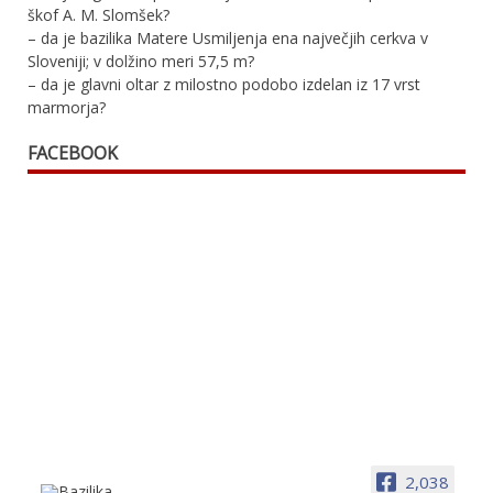
škof A. M. Slomšek?
– da je bazilika Matere Usmiljenja ena največjih cerkva v
Sloveniji; v dolžino meri 57,5 m?
– da je glavni oltar z milostno podobo izdelan iz 17 vrst
marmorja?
FACEBOOK
2,038