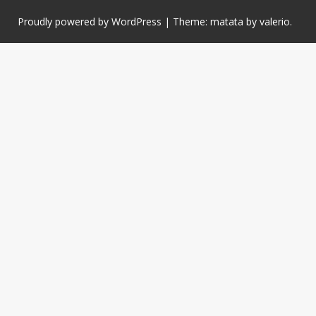
Proudly powered by WordPress
|
Theme: matata by
valerio
.