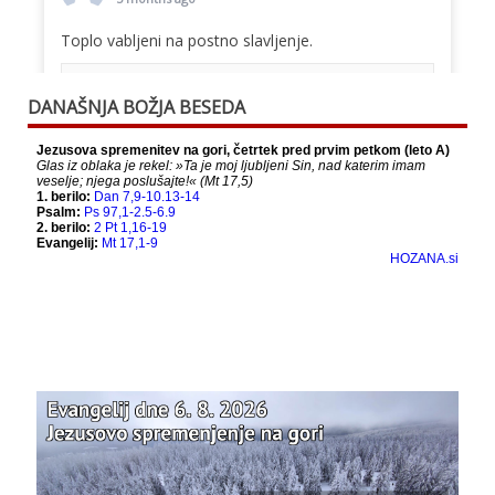
Toplo vabljeni na postno slavljenje.
This content isn't available right now
DANAŠNJA BOŽJA BESEDA
When this happens, it's usually because the
owner only shared it with a small group of
people, changed who can see it or it's been
deleted.
View on Facebook
·
Share
Bazilika Matere Usmiljenja
12 months ago
Že 125 let - za vas.
www.bazilika.info/125-letnica-
posvetitve-cerkve/
Photo
View on Facebook
·
Share