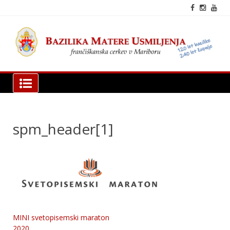
Skip
to
content
fra
cer
Mar
Bazilika Matere Usmiljenja
spm_header[1]
MINI svetopisemski maraton
Navigacija
2020