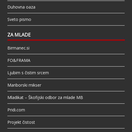
Duhovna oaza
Sveto pismo
ZA MLADE
Birmanec.si
FO&FRAMA
Ljubim s čistim srcem
Mariborski mikser
Mladikat – Škofijski odbor za mlade MB
Pridi.com
Projekt čistost