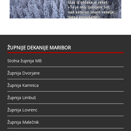
Bazilika Matere Usmiljenja
updated their
status.
1 years ago
This content isn't available right now
When this happens, it's usually because the
owner only shared it with a small group of
people, changed who can see it or it's been
ŽUPNIJE DEKANIJE MARIBOR
deleted.
Stolna župnija MB
View on Facebook
·
Share
Župnija Dvorjane
Župnija Kamnica
Župnija Limbuš
Župnija Lovrenc
Župnija Malečnik