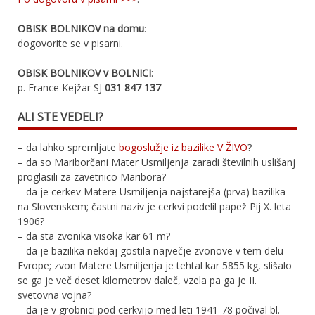
OBISK BOLNIKOV na domu
:
dogovorite se v pisarni.
OBISK BOLNIKOV v BOLNICI
:
p. France Kejžar SJ
031 847 137
ALI STE VEDELI?
– da lahko spremljate
bogoslužje iz bazilike V ŽIVO
?
– da so Mariborčani Mater Usmiljenja zaradi številnih uslišanj
proglasili za zavetnico Maribora?
– da je cerkev Matere Usmiljenja najstarejša (prva) bazilika
na Slovenskem; častni naziv je cerkvi podelil papež Pij X. leta
1906?
– da sta zvonika visoka kar 61 m?
– da je bazilika nekdaj gostila največje zvonove v tem delu
Evrope; zvon Matere Usmiljenja je tehtal kar 5855 kg, slišalo
se ga je več deset kilometrov daleč, vzela pa ga je II.
svetovna vojna?
– da je v grobnici pod cerkvijo med leti 1941-78 počival bl.