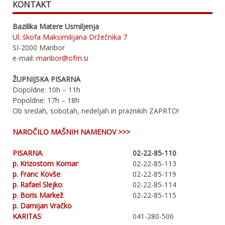
KONTAKT
Bazilika Matere Usmiljenja
Ul. škofa Maksimilijana Držečnika 7
SI-2000 Maribor
e-mail:
maribor@ofm.si
ŽUPNIJSKA PISARNA
Dopoldne: 10h – 11h
Popoldne: 17h – 18h
Ob sredah, sobotah, nedeljah in praznikih ZAPRTO!
NAROČILO MAŠNIH NAMENOV >>>
PISARNA
:
02-22-85-110
p. Krizostom Komar
:
02-22-85-113
p. Franc Kovše
:
02-22-85-119
p. Rafael Slejko
:
02-22-85-114
p. Boris Markež
:
02-22-85-115
p. Damijan Vračko
KARITAS
:
041-280-506