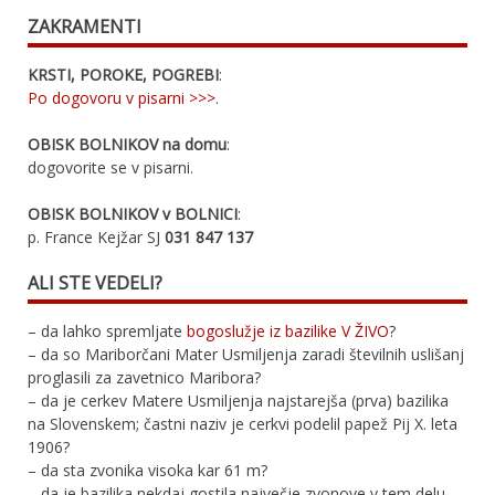
ZAKRAMENTI
KRSTI, POROKE, POGREBI
:
Po dogovoru v pisarni >>>
.
OBISK BOLNIKOV na domu
:
dogovorite se v pisarni.
OBISK BOLNIKOV v BOLNICI
:
p. France Kejžar SJ
031 847 137
ALI STE VEDELI?
– da lahko spremljate
bogoslužje iz bazilike V ŽIVO
?
– da so Mariborčani Mater Usmiljenja zaradi številnih uslišanj
proglasili za zavetnico Maribora?
– da je cerkev Matere Usmiljenja najstarejša (prva) bazilika
na Slovenskem; častni naziv je cerkvi podelil papež Pij X. leta
1906?
– da sta zvonika visoka kar 61 m?
– da je bazilika nekdaj gostila največje zvonove v tem delu