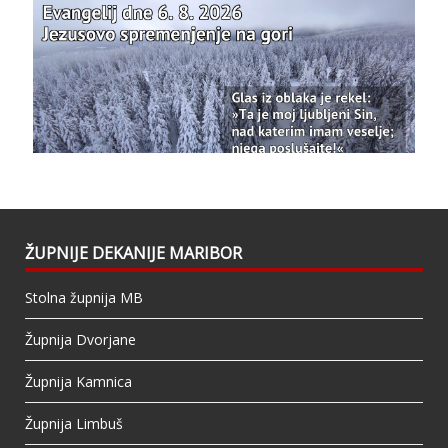
Photo
View on Facebook
·
Share
Bazilika Matere Usmiljenja
updated their
status.
1 years ago
This content isn't available right now
When this happens, it's usually because the
owner only shared it with a small group of
people, changed who can see it or it's been
ŽUPNIJE DEKANIJE MARIBOR
deleted.
Stolna župnija MB
View on Facebook
·
Share
Župnija Dvorjane
Župnija Kamnica
Župnija Limbuš