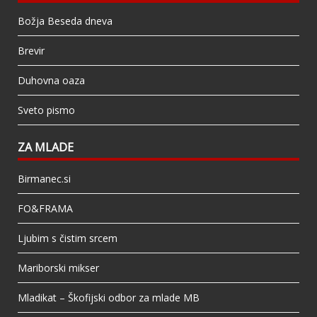
Božja Beseda dneva
Brevir
Duhovna oaza
Sveto pismo
ZA MLADE
Birmanec.si
FO&FRAMA
Ljubim s čistim srcem
Mariborski mikser
Mladikat – Škofijski odbor za mlade MB