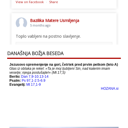
View on Facebook
·
Share
Bazilika Matere Usmiljenja
5 months ago
Toplo vabljeni na postno slavljenje.
This content isn't available right now
DANAŠNJA BOŽJA BESEDA
When this happens, it's usually because the
owner only shared it with a small group of
people, changed who can see it or it's been
deleted.
View on Facebook
·
Share
Bazilika Matere Usmiljenja
12 months ago
Že 125 let - za vas.
www.bazilika.info/125-letnica-
posvetitve-cerkve/