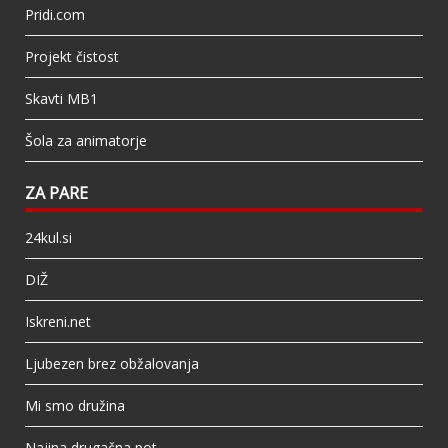
Pridi.com
Projekt čistost
Skavti MB1
Šola za animatorje
ZA PARE
24kul.si
DIŽ
Iskreni.net
Ljubezen brez obžalovanja
Mi smo družina
Najina drugačna pot