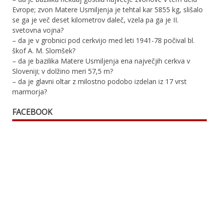
Evrope; zvon Matere Usmiljenja je tehtal kar 5855 kg, slišalo
se ga je več deset kilometrov daleč, vzela pa ga je II.
svetovna vojna?
– da je v grobnici pod cerkvijo med leti 1941-78 počival bl.
škof A. M. Slomšek?
– da je bazilika Matere Usmiljenja ena največjih cerkva v
Sloveniji; v dolžino meri 57,5 m?
– da je glavni oltar z milostno podobo izdelan iz 17 vrst
marmorja?
FACEBOOK