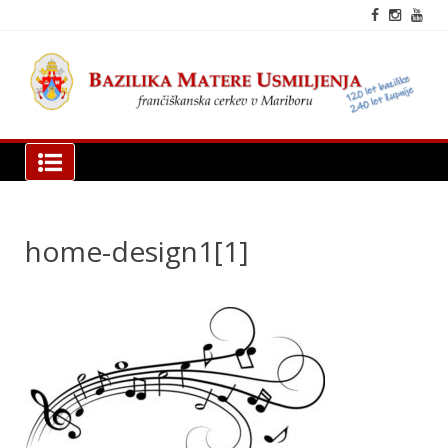
Skip
to
content
fra
cer
Mar
Bazilika Matere Usmiljenja
home-design1[1]