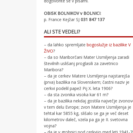
dogovorite se v pisarni.
OBISK BOLNIKOV v BOLNICI
:
p. France Kejžar SJ
031 847 137
ALI STE VEDELI?
– da lahko spremljate
bogoslužje iz bazilike V
ŽIVO
?
– da so Mariborčani Mater Usmiljenja zaradi
številnih uslišanj proglasili za zavetnico
Maribora?
– da je cerkev Matere Usmiljenja najstarejša
(prva) bazilika na Slovenskem; častni naziv je
cerkvi podelil papež Pij X. leta 1906?
– da sta zvonika visoka kar 61 m?
– da je bazilika nekdaj gostila največje zvono
v tem delu Evrope; zvon Matere Usmiljenja je
tehtal kar 5855 kg, slišalo se ga je več deset
kilometrov daleč, vzela pa ga je II. svetovna
vojna?
– da je v grobnici pod cerkvijo med leti 1941-