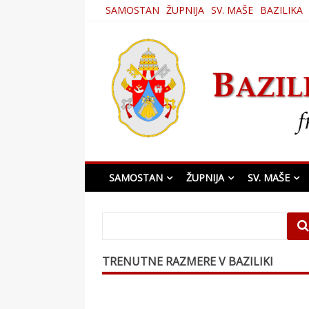
Skip
SAMOSTAN
ŽUPNIJA
SV. MAŠE
BAZILIKA
to
content
Bazilika Matere Usmi
SAMOSTAN
ŽUPNIJA
SV. MAŠE
TRENUTNE RAZMERE V BAZILIKI