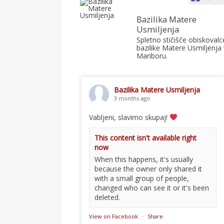
Bazilika Matere
Usmiljenja
Spletno stičišče obiskovalc
bazilike Matere Usmiljenja 
Mariboru.
Bazilika Matere Usmiljenja
3 months ago
Vabljeni, slavimo skupaj!
This content isn't available right
now
When this happens, it's usually
because the owner only shared it
with a small group of people,
changed who can see it or it's been
deleted.
View on Facebook
·
Share