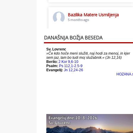
Bazilika Matere Usmiljenja
5 months ago
Toplo vabljeni na postno slavljenje.
DANAŠNJA BOŽJA BESEDA
This content isn't available right
now
When this happens, it's usually
because the owner only shared it
with a small group of people,
changed who can see it or it's been
deleted.
View on Facebook
·
Share
Bazilika Matere Usmiljenja
12 months ago
Že 125 let - za vas.
www.bazilika.info/125-letnica-