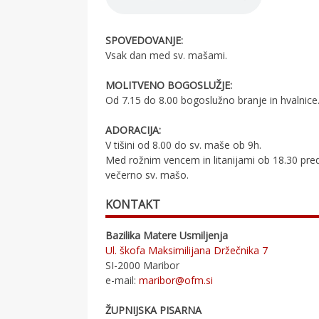
SPOVEDOVANJE:
Vsak dan med sv. mašami.
MOLITVENO BOGOSLUŽJE:
Od 7.15 do 8.00 bogoslužno branje in hvalnice
ADORACIJA:
V tišini od 8.00 do sv. maše ob 9h.
Med rožnim vencem in litanijami ob 18.30 pre
večerno sv. mašo.
KONTAKT
Bazilika Matere Usmiljenja
Ul. škofa Maksimilijana Držečnika 7
SI-2000 Maribor
e-mail:
maribor@ofm.si
ŽUPNIJSKA PISARNA