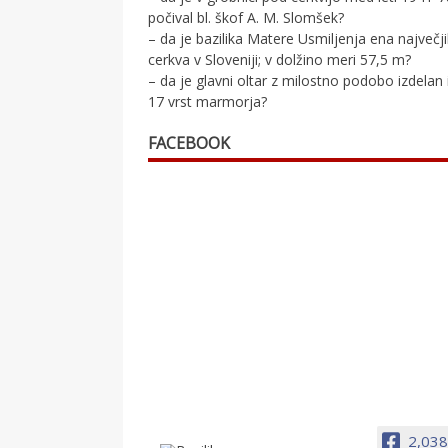
počival bl. škof A. M. Slomšek?
– da je bazilika Matere Usmiljenja ena največj
cerkva v Sloveniji; v dolžino meri 57,5 m?
– da je glavni oltar z milostno podobo izdelan 
17 vrst marmorja?
FACEBOOK
2,038