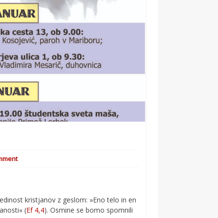
mment
edinost kristjanov z geslom: »Eno telo in en
anosti« (
Ef 4,4
). Osmine se bomo spomnili