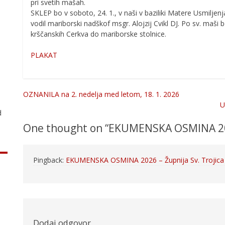
pri svetih mašah.
SKLEP bo v soboto, 24. 1., v naši v baziliki Matere Usmiljen
vodil mariborski nadškof msgr. Alojzij Cvikl DJ. Po sv. maš
krščanskih Cerkva do mariborske stolnice.
PLAKAT
.
OZNANILA na 2. nedelja med letom, 18. 1. 2026
Navigacija
U
d
prispevka
One thought on “
EKUMENSKA OSMINA 2
Pingback:
EKUMENSKA OSMINA 2026 – Župnija Sv. Trojica v
Dodaj odgovor