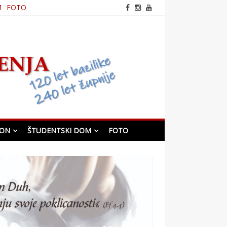
M
FOTO
frančiškanska cerkev v
Mariboru
KON
ŠTUDENTSKI DOM
FOTO