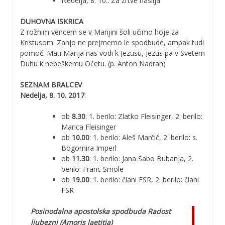
Nedelja, 8. 10.: Za žrtve nasilja
DUHOVNA ISKRICA
Z rožnim vencem se v Marijini šoli učimo hoje za
Kristusom. Zanjo ne prejmemo le spodbude, ampak tudi
pomoč. Mati Marija nas vodi k Jezusu, Jezus pa v Svetem
Duhu k nebeškemu Očetu. (p. Anton Nadrah)
SEZNAM BRALCEV
Nedelja, 8. 10. 2017
:
ob
8.30
: 1. berilo: Zlatko Fleisinger, 2. berilo:
Marica Fleisinger
ob
10.00
: 1. berilo: Aleš Marčič, 2. berilo: s.
Bogomira Imperl
ob
11.30
: 1. berilo: Jana Sabo Bubanja, 2.
berilo: Franc Smole
ob
19.00
: 1. berilo: člani FSR, 2. berilo: člani
FSR
Posinodalna apostolska spodbuda Radost
ljubezni (Amoris laetitia)