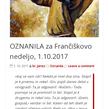
OZNANILA za Frančiškovo
nedeljo, 1.10.2017
1. 10. 2017
br. Janez
Oznanila
Leave a comment
»Kaj se vam zdi? Nekdo je imel dva sina. Stopil
je k prvemu in rekel: ›Sin, pojdi danes delat v
vinograd!‹ Ta je odgovoril: ›Nočem.‹ Toda
pozneje se je premislil in šel. Stopil je k
drugemu in rekel isto. Ta je odgovoril: ›Grem,
gospod,‹ vendar ni šel. Kateri od teh dveh je
izpolnil očetovo voljo?« Rekli so: »Prvi.« Jezus