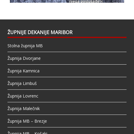
This content isn't available right now
When this happens, it's usually because the
owner only shared it with a small group of
people, changed who can see it or it's been
ŽUPNIJE DEKANIJE MARIBOR
deleted.
Stolna župnija MB
View on Facebook
·
Share
Župnija Dvorjane
Župnija Kamnica
Župnija Limbuš
Župnija Lovrenc
Župnija Malečnik
Župnija MB – Brezje
Župnija MB – Košaki