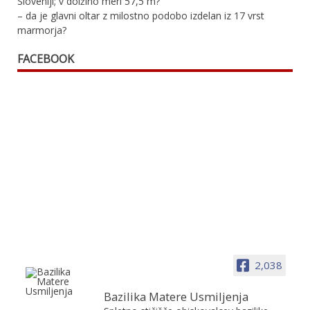
Sloveniji; v dolžino meri 57,5 m?
– da je glavni oltar z milostno podobo izdelan iz 17 vrst
marmorja?
FACEBOOK
2,038
Bazilika Matere Usmiljenja