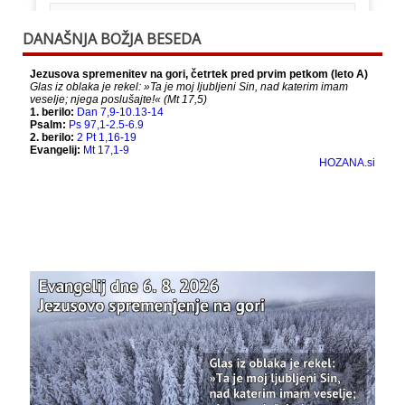
This content isn't available right now
DANAŠNJA BOŽJA BESEDA
When this happens, it's usually because the
owner only shared it with a small group of
people, changed who can see it or it's been
deleted.
View on Facebook
·
Share
Bazilika Matere Usmiljenja
12 months ago
Že 125 let - za vas.
www.bazilika.info/125-letnica-
posvetitve-cerkve/
Photo
View on Facebook
·
Share
Bazilika Matere Usmiljenja
updated their
status.
1 years ago