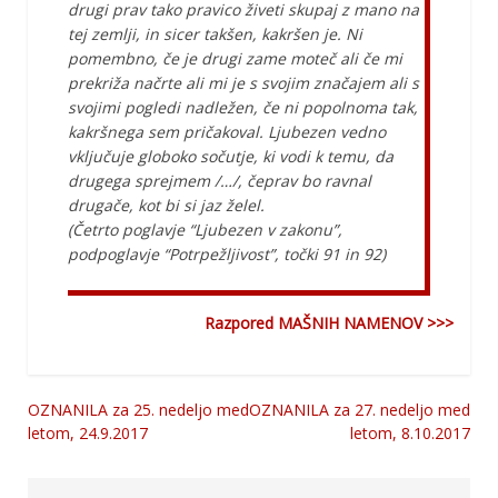
drugi prav tako pravico živeti skupaj z mano na
tej zemlji, in sicer takšen, kakršen je. Ni
pomembno, če je drugi zame moteč ali če mi
prekriža načrte ali mi je s svojim značajem ali s
svojimi pogledi nadležen, če ni popolnoma tak,
kakršnega sem pričakoval. Ljubezen vedno
vključuje globoko sočutje, ki vodi k temu, da
drugega sprejmem /…/, čeprav bo ravnal
drugače, kot bi si jaz želel.
(Četrto poglavje “Ljubezen v zakonu”,
podpoglavje “Potrpežljivost”, točki 91 in 92)
Razpored MAŠNIH NAMENOV >>>
OZNANILA za 25. nedeljo med
OZNANILA za 27. nedeljo med
Navigacija
letom, 24.9.2017
letom, 8.10.2017
prispevka