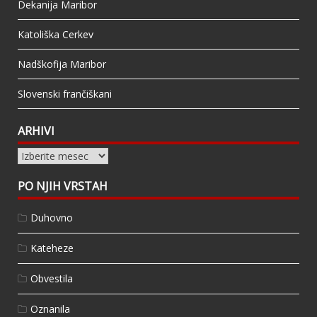
Dekanija Maribor
Katoliška Cerkev
Nadškofija Maribor
Slovenski frančiškani
ARHIVI
Arhivi
PO NJIH VRSTAH
Duhovno
Kateheze
Obvestila
Oznanila