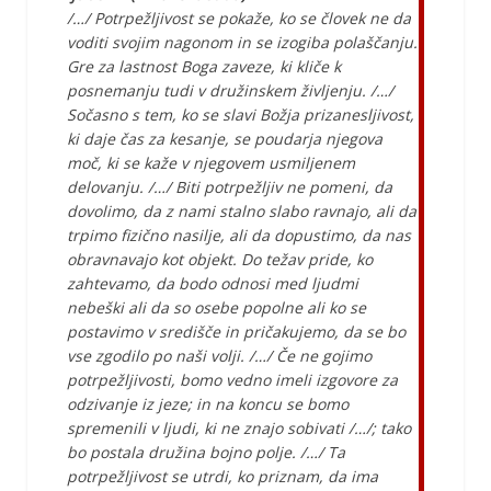
/…/ Potrpežljivost se pokaže, ko se človek ne da
voditi svojim nagonom in se izogiba polaščanju.
Gre za lastnost Boga zaveze, ki kliče k
posnemanju tudi v družinskem življenju. /…/
Sočasno s tem, ko se slavi Božja prizanesljivost,
ki daje čas za kesanje, se poudarja njegova
moč, ki se kaže v njegovem usmiljenem
delovanju. /…/ Biti potrpežljiv ne pomeni, da
dovolimo, da z nami stalno slabo ravnajo, ali da
trpimo fizično nasilje, ali da dopustimo, da nas
obravnavajo kot objekt. Do težav pride, ko
zahtevamo, da bodo odnosi med ljudmi
nebeški ali da so osebe popolne ali ko se
postavimo v središče in pričakujemo, da se bo
vse zgodilo po naši volji. /…/ Če ne gojimo
potrpežljivosti, bomo vedno imeli izgovore za
odzivanje iz jeze; in na koncu se bomo
spremenili v ljudi, ki ne znajo sobivati /…/; tako
bo postala družina bojno polje. /…/ Ta
potrpežljivost se utrdi, ko priznam, da ima