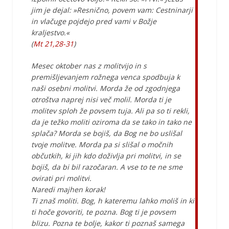
jim je dejal: »Resnično, povem vam: Cestninarji
in vlačuge pojdejo pred vami v Božje
kraljestvo.«
(
Mt 21,28-31
)
Mesec oktober nas z molitvijo in s
premišljevanjem rožnega venca spodbuja k
naši osebni molitvi. Morda že od zgodnjega
otroštva naprej nisi več molil. Morda ti je
molitev sploh že povsem tuja. Ali pa so ti rekli,
da je težko moliti oziroma da se tako in tako ne
splača? Morda se bojiš, da Bog ne bo uslišal
tvoje molitve. Morda pa si slišal o močnih
občutkih, ki jih kdo doživlja pri molitvi, in se
bojiš, da bi bil razočaran. A vse to te ne sme
ovirati pri molitvi.
Naredi majhen korak!
Ti znaš moliti. Bog, h kateremu lahko moliš in ki
ti hoče govoriti, te pozna. Bog ti je povsem
blizu. Pozna te bolje, kakor ti poznaš samega