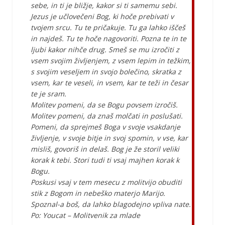
sebe, in ti je bližje, kakor si ti samemu sebi.
Jezus je učlovečeni Bog, ki hoče prebivati v
tvojem srcu. Tu te pričakuje. Tu ga lahko iščeš
in najdeš. Tu te hoče nagovoriti. Pozna te in te
ljubi kakor nihče drug. Smeš se mu izročiti z
vsem svojim življenjem, z vsem lepim in težkim,
s svojim veseljem in svojo bolečino, skratka z
vsem, kar te veseli, in vsem, kar te teži in česar
te je sram.
Molitev pomeni, da se Bogu povsem izročiš.
Molitev pomeni, da znaš molčati in poslušati.
Pomeni, da sprejmeš Boga v svoje vsakdanje
življenje, v svoje bitje in svoj spomin, v vse, kar
misliš, govoriš in delaš. Bog je že storil veliki
korak k tebi. Stori tudi ti vsaj majhen korak k
Bogu.
Poskusi vsaj v tem mesecu z molitvijo obuditi
stik z Bogom in nebeško materjo Marijo.
Spoznal-a boš, da lahko blagodejno vpliva nate.
Po: Youcat – Molitvenik za mlade