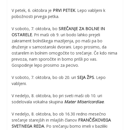
V petek, 6. oktobra je
PRVI PETEK
. Lepo vabljeni k
pobožnosti prvega petka.
V soboto, 7. oktobra, bo
SREČANJE ZA BOLNE IN
OSTARELE
. Pri maši ob 9. uri bodo lahko prejeli
zakrament bolniškega maziljenja, po maši pa bo
druženje v samostanski dvorani. Lepo prosimo, da
ostarelim in bolnim omogočite to srečanje. Če kdo nima
prevoza, nam sporočite in bomo prišli po vas.
Gospodinje lepo prosimo za pecivo.
V soboto, 7. oktobra, bo ob 20. uri
SEJA ŽPS
. Lepo
vabljeni.
V nedeljo, 8. oktobra, bo pri sveti maši ob 10. uri
sodelovala vokalna skupina
Mater Misericordiae
.
V nedeljo, 8. oktobra, bo ob 16.30 redno mesečno
srečanje starejših in mlajših članov
FRANČIŠKOVEGA
SVETNEGA REDA
. Po srečanju bomo imeli v baziliki