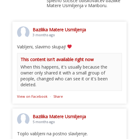
Spletno stičišče obiskovalcev bazilike
Matere Usmiljenja v Mariboru.
Bazilika Matere Usmiljenja
3 months ago
Vabljeni, slavimo skupaj!
This content isn't available right now
When this happens, it's usually because the
owner only shared it with a small group of
people, changed who can see it or it's been
deleted.
View on Facebook
·
Share
Bazilika Matere Usmiljenja
5 months ago
Toplo vabljeni na postno slavljenje.