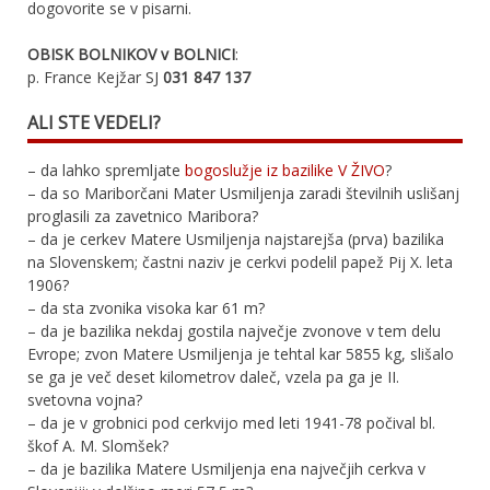
dogovorite se v pisarni.
OBISK BOLNIKOV v BOLNICI
:
p. France Kejžar SJ
031 847 137
ALI STE VEDELI?
– da lahko spremljate
bogoslužje iz bazilike V ŽIVO
?
– da so Mariborčani Mater Usmiljenja zaradi številnih uslišanj
proglasili za zavetnico Maribora?
– da je cerkev Matere Usmiljenja najstarejša (prva) bazilika
na Slovenskem; častni naziv je cerkvi podelil papež Pij X. leta
1906?
– da sta zvonika visoka kar 61 m?
– da je bazilika nekdaj gostila največje zvonove v tem delu
Evrope; zvon Matere Usmiljenja je tehtal kar 5855 kg, slišalo
se ga je več deset kilometrov daleč, vzela pa ga je II.
svetovna vojna?
– da je v grobnici pod cerkvijo med leti 1941-78 počival bl.
škof A. M. Slomšek?
– da je bazilika Matere Usmiljenja ena največjih cerkva v