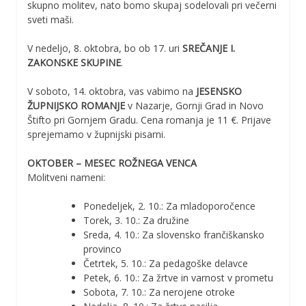
skupno molitev, nato bomo skupaj sodelovali pri večerni
sveti maši.
V nedeljo, 8. oktobra, bo ob 17. uri
SREČANJE I.
ZAKONSKE SKUPINE
.
V soboto, 14. oktobra, vas vabimo na
JESENSKO
ŽUPNIJSKO ROMANJE
v Nazarje, Gornji Grad in Novo
Štifto pri Gornjem Gradu. Cena romanja je 11 €. Prijave
sprejemamo v župnijski pisarni.
OKTOBER – MESEC ROŽNEGA VENCA
Molitveni nameni:
Ponedeljek, 2. 10.: Za mladoporočence
Torek, 3. 10.: Za družine
Sreda, 4. 10.: Za slovensko frančiškansko
provinco
Četrtek, 5. 10.: Za pedagoške delavce
Petek, 6. 10.: Za žrtve in varnost v prometu
Sobota, 7. 10.: Za nerojene otroke