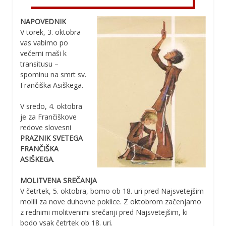
NAPOVEDNIK
V torek, 3. oktobra
vas vabimo po
večerni maši k
transitusu –
spominu na smrt sv.
Frančiška Asiškega.
V sredo, 4. oktobra
je za Frančiškove
redove slovesni
PRAZNIK SVETEGA
FRANČIŠKA
ASIŠKEGA
.
MOLITVENA SREČANJA
V četrtek, 5. oktobra, bomo ob 18. uri pred Najsvetejšim
molili za nove duhovne poklice. Z oktobrom začenjamo
z rednimi molitvenimi srečanji pred Najsvetejšim, ki
bodo vsak četrtek ob 18. uri.