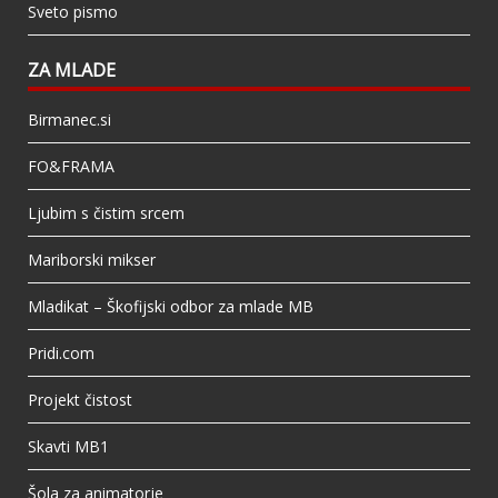
Sveto pismo
ZA MLADE
Birmanec.si
FO&FRAMA
Ljubim s čistim srcem
Mariborski mikser
Mladikat – Škofijski odbor za mlade MB
Pridi.com
Projekt čistost
Skavti MB1
Šola za animatorje