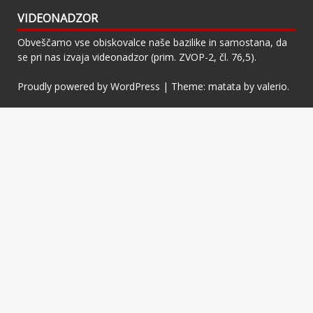
VIDEONADZOR
Obveščamo vse obiskovalce naše bazilike in samostana, da
se pri nas izvaja videonadzor (prim. ZVOP-2, čl. 76,5).
Proudly powered by WordPress
|
Theme: matata by
valerio
.