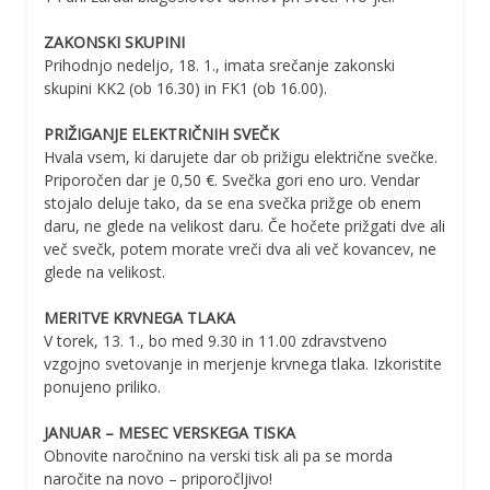
ZAKONSKI SKUPINI
Prihodnjo nedeljo, 18. 1., imata srečanje zakonski
skupini KK2 (ob 16.30) in FK1 (ob 16.00).
PRIŽIGANJE ELEKTRIČNIH SVEČK
Hvala vsem, ki darujete dar ob prižigu električne svečke.
Priporočen dar je 0,50 €. Svečka gori eno uro. Vendar
stojalo deluje tako, da se ena svečka prižge ob enem
daru, ne glede na velikost daru. Če hočete prižgati dve ali
več svečk, potem morate vreči dva ali več kovancev, ne
glede na velikost.
MERITVE KRVNEGA TLAKA
V torek, 13. 1., bo med 9.30 in 11.00 zdravstveno
vzgojno svetovanje in merjenje krvnega tlaka. Izkoristite
ponujeno priliko.
JANUAR – MESEC VERSKEGA TISKA
Obnovite naročnino na verski tisk ali pa se morda
naročite na novo – priporočljivo!