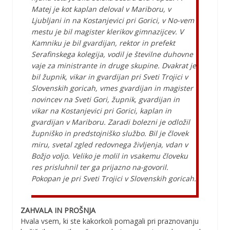
Matej je kot kaplan deloval v Mariboru, v
Ljubljani in na Kostanjevici pri Gorici, v No-vem
mestu je bil magister klerikov gimnazijcev. V
Kamniku je bil gvardijan, rektor in prefekt
Serafinskega kolegija, vodil je številne duhovne
vaje za ministrante in druge skupine. Dvakrat je
bil župnik, vikar in gvardijan pri Sveti Trojici v
Slovenskih goricah, vmes gvardijan in magister
novincev na Sveti Gori, župnik, gvardijan in
vikar na Kostanjevici pri Gorici, kaplan in
gvardijan v Mariboru. Zaradi bolezni je odložil
župniško in predstojniško službo. Bil je človek
miru, svetal zgled redovnega življenja, vdan v
Božjo voljo. Veliko je molil in vsakemu človeku
res prisluhnil ter ga prijazno na-govoril.
Pokopan je pri Sveti Trojici v Slovenskih goricah.
ZAHVALA IN PROŠNJA
Hvala vsem, ki ste kakorkoli pomagali pri praznovanju