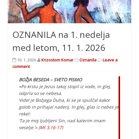
OZNANILA na 1. nedelja
med letom, 11. 1. 2026
10. 1. 2026
Krizostom Komar
Oznanila
Leave a
comment
BOŽJA BESEDA – SVETO PISMO
»Po krstu je Jezus takoj stopil iz vode, in glej,
odprla so se nebesa.
Videl je Božjega Duha, ki se je spuščal kakor
golob in prihajal nadenj. In glej, glas iz nebes je
rekel:
‘Ta je moj ljubljeni Sin, nad katerim imam
veselje.’« (
Mt 3,16-17
)