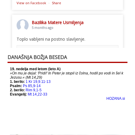
View on Facebook
·
Share
Bazilika Matere Usmiljenja
5 months ago
Toplo vabljeni na postno slavljenje.
This content isn't available right now
DANAŠNJA BOŽJA BESEDA
When this happens, it's usually because the
owner only shared it with a small group of
people, changed who can see it or it's been
deleted.
View on Facebook
·
Share
Bazilika Matere Usmiljenja
12 months ago
Že 125 let - za vas.
www.bazilika.info/125-letnica-
posvetitve-cerkve/