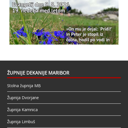
Photo
View on Facebook
·
Share
Bazilika Matere Usmiljenja
updated their
status.
1 years ago
This content isn't available right now
When this happens, it's usually because the
owner only shared it with a small group of
people, changed who can see it or it's been
ŽUPNIJE DEKANIJE MARIBOR
deleted.
Stolna župnija MB
View on Facebook
·
Share
Župnija Dvorjane
Župnija Kamnica
Župnija Limbuš