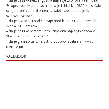
– da je bazilika nekdaj gostila največje zvonove v tem delu
Evrope; zvon Matere Usmiljenja je tehtal kar 5855 kg, slišalo
se ga je več deset kilometrov daleč, vzela pa ga je II.
svetovna vojna?
– da je v grobnici pod cerkvijo med leti 1941-78 počival bl.
škof A. M. Slomšek?
– da je bazilika Matere Usmiljenja ena največjih cerkva v
Sloveniji; v dolžino meri 57,5 m?
– da je glavni oltar z milostno podobo izdelan iz 17 vrst
marmorja?
FACEBOOK