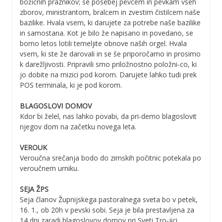
božičnih praznikov; še posebej pevcem in pevkam vseh
zborov, ministrantom, bralcem in zvestim čistilcem naše
bazilike. Hvala vsem, ki darujete za potrebe naše bazilike
in samostana. Kot je bilo že napisano in povedano, se
bomo letos lotili temeljite obnove naših orgel. Hvala
vsem, ki ste že darovali in se še priporočamo in prosimo
k darežljivosti. Pripravili smo priložnostno položni-co, ki
jo dobite na mizici pod korom. Darujete lahko tudi prek
POS terminala, ki je pod korom.
BLAGOSLOVI DOMOV
Kdor bi želel, nas lahko povabi, da pri-demo blagoslovit
njegov dom na začetku novega leta.
VEROUK
Veroučna srečanja bodo do zimskih počitnic potekala po
veroučnem urniku.
SEJA ŽPS
Seja članov Župnijskega pastoralnega sveta bo v petek,
16. 1., ob 20h v pevski sobi. Seja je bila prestavljena za
14 dni zaradi blagoslovov domov pri Sveti Tro-jici.