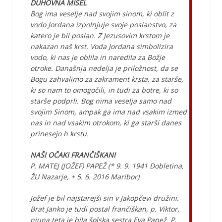
DUHOVNA MISEL
Bog ima veselje nad svojim sinom, ki oblit z
vodo Jordana izpolnjuje svoje poslanstvo, za
katero je bil poslan. Z Jezusovim krstom je
nakazan naš krst. Voda Jordana simbolizira
vodo, ki nas je oblila in naredila za Božje
otroke. Današnja nedelja je priložnost, da se
Bogu zahvalimo za zakrament krsta, za starše,
ki so nam to omogočili, in tudi za botre, ki so
starše podprli. Bog nima veselja samo nad
svojim Sinom, ampak ga ima nad vsakim izmed
nas in nad vsakim otrokom, ki ga starši danes
prinesejo h krstu.
NAŠI OČAKI FRANČIŠKANI
P. MATEJ (JOŽEF) PAPEŽ (* 9. 9. 1941 Dobletina,
ŽU Nazarje, + 5. 6. 2016 Maribor)
Jožef je bil najstarejši sin v Jakopčevi družini.
Brat Janko je tudi postal frančiškan, p. Viktor,
njuna teta je bila šolska sestra Eva Papež. P.