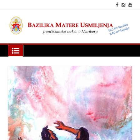
Skip
to
content
fra
cer
Mar
Bazilika Matere Usmiljenja