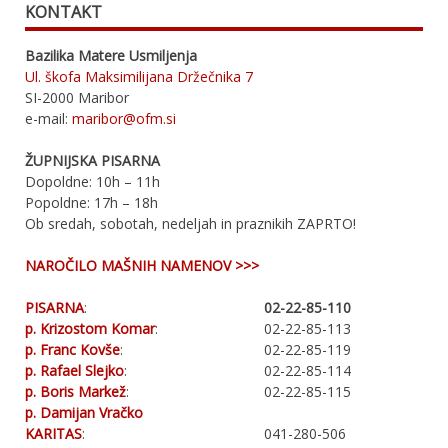
KONTAKT
Bazilika Matere Usmiljenja
Ul. škofa Maksimilijana Držečnika 7
SI-2000 Maribor
e-mail:
maribor@ofm.si
ŽUPNIJSKA PISARNA
Dopoldne: 10h – 11h
Popoldne: 17h – 18h
Ob sredah, sobotah, nedeljah in praznikih ZAPRTO!
NAROČILO MAŠNIH NAMENOV >>>
PISARNA
:
02-22-85-110
p. Krizostom Komar
:
02-22-85-113
p. Franc Kovše
:
02-22-85-119
p. Rafael Slejko
:
02-22-85-114
p. Boris Markež
:
02-22-85-115
p. Damijan Vračko
KARITAS
:
041-280-506