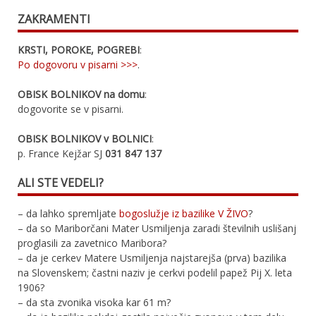
ZAKRAMENTI
KRSTI, POROKE, POGREBI
:
Po dogovoru v pisarni >>>
.
OBISK BOLNIKOV na domu
:
dogovorite se v pisarni.
OBISK BOLNIKOV v BOLNICI
:
p. France Kejžar SJ
031 847 137
ALI STE VEDELI?
– da lahko spremljate
bogoslužje iz bazilike V ŽIVO
?
– da so Mariborčani Mater Usmiljenja zaradi številnih uslišanj
proglasili za zavetnico Maribora?
– da je cerkev Matere Usmiljenja najstarejša (prva) bazilika
na Slovenskem; častni naziv je cerkvi podelil papež Pij X. leta
1906?
– da sta zvonika visoka kar 61 m?