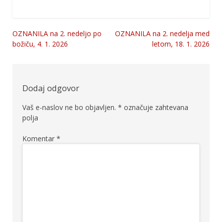
OZNANILA na 2. nedeljo po
OZNANILA na 2. nedelja med
Navigacija
božiču, 4. 1. 2026
letom, 18. 1. 2026
prispevka
Dodaj odgovor
Vaš e-naslov ne bo objavljen.
*
označuje zahtevana
polja
Komentar
*