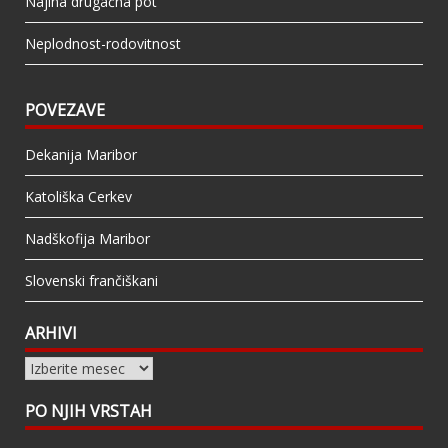
Najina drugačna pot
Neplodnost-rodovitnost
POVEZAVE
Dekanija Maribor
Katoliška Cerkev
Nadškofija Maribor
Slovenski frančiškani
ARHIVI
Arhivi
PO NJIH VRSTAH