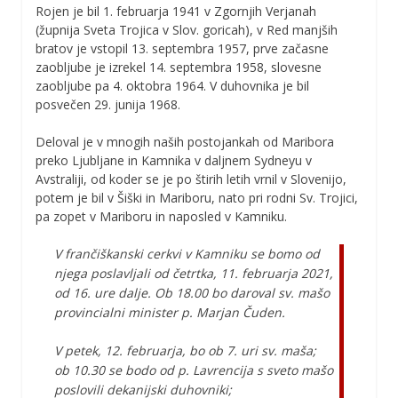
Rojen je bil 1. februarja 1941 v Zgornjih Verjanah
(župnija Sveta Trojica v Slov. goricah), v Red manjših
bratov je vstopil 13. septembra 1957, prve začasne
zaobljube je izrekel 14. septembra 1958, slovesne
zaobljube pa 4. oktobra 1964. V duhovnika je bil
posvečen 29. junija 1968.
Deloval je v mnogih naših postojankah od Maribora
preko Ljubljane in Kamnika v daljnem Sydneyu v
Avstraliji, od koder se je po štirih letih vrnil v Slovenijo,
potem je bil v Šiški in Mariboru, nato pri rodni Sv. Trojici,
pa zopet v Mariboru in naposled v Kamniku.
V frančiškanski cerkvi v Kamniku se bomo od
njega poslavljali od četrtka, 11. februarja 2021,
od 16. ure dalje. Ob 18.00 bo daroval sv. mašo
provincialni minister p. Marjan Čuden.
V petek, 12. februarja, bo ob 7. uri sv. maša;
ob 10.30 se bodo od p. Lavrencija s sveto mašo
poslovili dekanijski duhovniki;