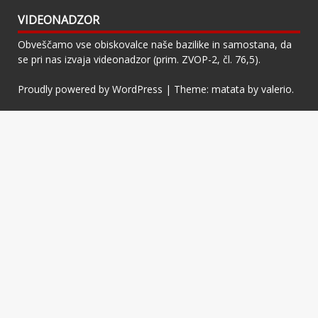
VIDEONADZOR
Obveščamo vse obiskovalce naše bazilike in samostana, da
se pri nas izvaja videonadzor (prim. ZVOP-2, čl. 76,5).
Proudly powered by WordPress
|
Theme: matata by
valerio
.