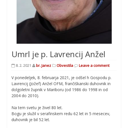
Umrl je p. Lavrencij Anžel
8. 2. 2021
br. Janez
Obvestila
Leave a comment
V ponedeljek, 8. februarja 2021, je odšel h Gospodu p.
Lavrencij (Jožef) Anžel OFM, frančiškanski duhovnik in
dolgoletni župnik v Mariboru (od 1986 do 1998 in od
2004 do 2010).
Na tem svetu je živel 80 let.
Bogu je služil v serafinskem redu 62 let in 5 mesecev,
duhovnik je bil 52 let.