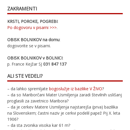
ZAKRAMENTI
KRSTI, POROKE, POGREBI
:
Po dogovoru v pisarni >>>
.
OBISK BOLNIKOV na domu
:
dogovorite se v pisarni.
OBISK BOLNIKOV v BOLNICI
:
p. France Kejžar SJ
031 847 137
ALI STE VEDELI?
– da lahko spremljate
bogoslužje iz bazilike V ŽIVO
?
– da so Mariborčani Mater Usmiljenja zaradi številnih uslišanj
proglasili za zavetnico Maribora?
– da je cerkev Matere Usmiljenja najstarejša (prva) bazilika
na Slovenskem; častni naziv je cerkvi podelil papež Pij X. leta
1906?
– da sta zvonika visoka kar 61 m?