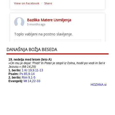
View on Facebook
·
Share
Bazilika Matere Usmiljenja
5 months ago
Toplo vabljeni na postno slavljenje.
This content isn't available right now
DANAŠNJA BOŽJA BESEDA
When this happens, it's usually because the
owner only shared it with a small group of
people, changed who can see it or it's been
deleted.
View on Facebook
·
Share
Bazilika Matere Usmiljenja
12 months ago
Že 125 let - za vas.
www.bazilika.info/125-letnica-
posvetitve-cerkve/