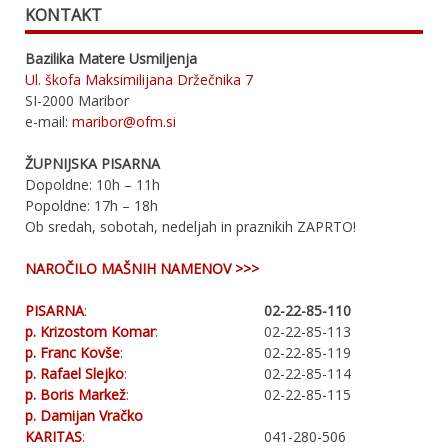
KONTAKT
Bazilika Matere Usmiljenja
Ul. škofa Maksimilijana Držečnika 7
SI-2000 Maribor
e-mail:
maribor@ofm.si
ŽUPNIJSKA PISARNA
Dopoldne: 10h – 11h
Popoldne: 17h – 18h
Ob sredah, sobotah, nedeljah in praznikih ZAPRTO!
NAROČILO MAŠNIH NAMENOV >>>
PISARNA
:
02-22-85-110
p. Krizostom Komar
:
02-22-85-113
p. Franc Kovše
:
02-22-85-119
p. Rafael Slejko
:
02-22-85-114
p. Boris Markež
:
02-22-85-115
p. Damijan Vračko
KARITAS
:
041-280-506