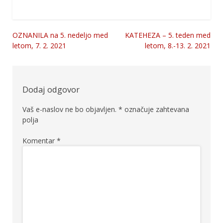
OZNANILA na 5. nedeljo med
KATEHEZA – 5. teden med
Navigacija
letom, 7. 2. 2021
letom, 8.-13. 2. 2021
prispevka
Dodaj odgovor
Vaš e-naslov ne bo objavljen.
*
označuje zahtevana
polja
Komentar
*