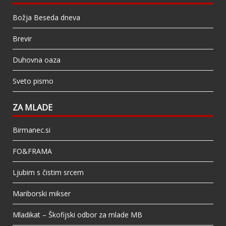
Božja Beseda dneva
Brevir
Duhovna oaza
Sveto pismo
ZA MLADE
Birmanec.si
FO&FRAMA
Ljubim s čistim srcem
Mariborski mikser
Mladikat – Škofijski odbor za mlade MB