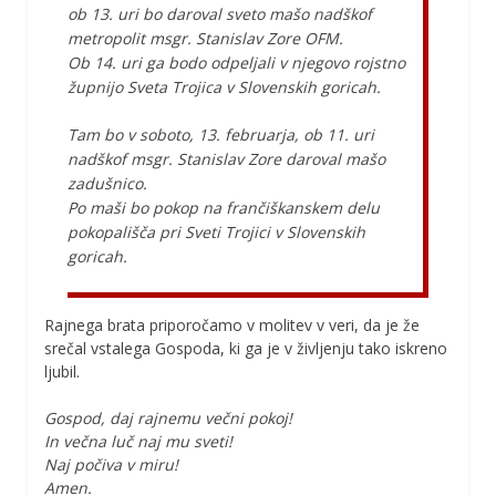
ob 13. uri bo daroval sveto mašo nadškof
metropolit msgr. Stanislav Zore OFM.
Ob 14. uri ga bodo odpeljali v njegovo rojstno
župnijo Sveta Trojica v Slovenskih goricah.
Tam bo v soboto, 13. februarja, ob 11. uri
nadškof msgr. Stanislav Zore daroval mašo
zadušnico.
Po maši bo pokop na frančiškanskem delu
pokopališča pri Sveti Trojici v Slovenskih
goricah.
Rajnega brata priporočamo v molitev v veri, da je že
srečal vstalega Gospoda, ki ga je v življenju tako iskreno
ljubil.
Gospod, daj rajnemu večni pokoj!
In večna luč naj mu sveti!
Naj počiva v miru!
Amen.