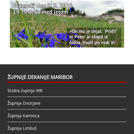
Photo
View on Facebook
·
Share
Bazilika Matere Usmiljenja
updated their
status.
1 years ago
This content isn't available right now
When this happens, it's usually because the
owner only shared it with a small group of
people, changed who can see it or it's been
ŽUPNIJE DEKANIJE MARIBOR
deleted.
Stolna župnija MB
View on Facebook
·
Share
Župnija Dvorjane
Župnija Kamnica
Župnija Limbuš