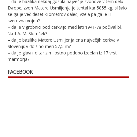
– da je bazilika nekdaj gostila največje zvonove v tem delu
Evrope; zvon Matere Usmiljenja je tehtal kar 5855 kg, slišalo
se ga je več deset kilometrov daleč, vzela pa ga je II.
svetovna vojna?
– da je v grobnici pod cerkvijo med leti 1941-78 počival bl.
škof A. M. Slomšek?
– da je bazilika Matere Usmiljenja ena največjih cerkva v
Sloveniji; v dolžino meri 57,5 m?
– da je glavni oltar z milostno podobo izdelan iz 17 vrst
marmorja?
FACEBOOK