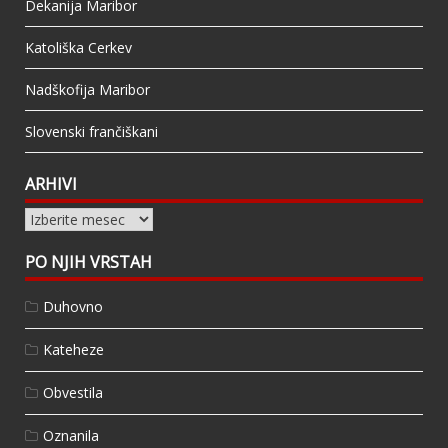
Dekanija Maribor
Katoliška Cerkev
Nadškofija Maribor
Slovenski frančiškani
ARHIVI
Arhivi
PO NJIH VRSTAH
Duhovno
Kateheze
Obvestila
Oznanila