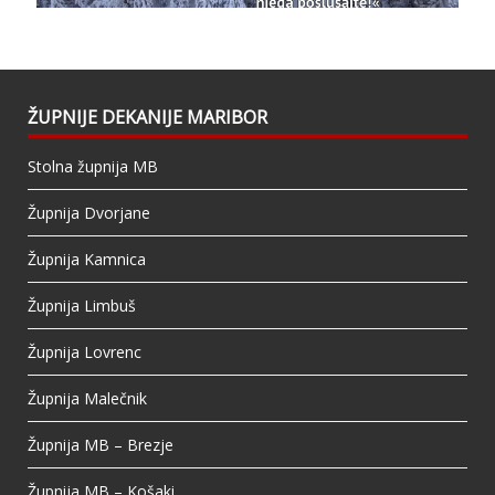
This content isn't available right now
When this happens, it's usually because the
owner only shared it with a small group of
people, changed who can see it or it's been
ŽUPNIJE DEKANIJE MARIBOR
deleted.
Stolna župnija MB
View on Facebook
·
Share
Župnija Dvorjane
Župnija Kamnica
Župnija Limbuš
Župnija Lovrenc
Župnija Malečnik
Župnija MB – Brezje
Župnija MB – Košaki