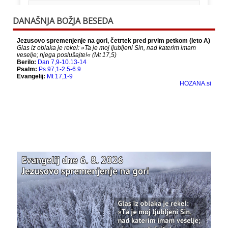
This content isn't available right now
DANAŠNJA BOŽJA BESEDA
When this happens, it's usually because the
owner only shared it with a small group of
people, changed who can see it or it's been
deleted.
View on Facebook
·
Share
Bazilika Matere Usmiljenja
12 months ago
Že 125 let - za vas.
www.bazilika.info/125-letnica-
posvetitve-cerkve/
Photo
View on Facebook
·
Share
Bazilika Matere Usmiljenja
updated their
status.
1 years ago