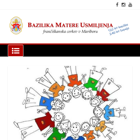
Skip
to
content
fra
cer
Mar
Bazilika Matere Usmiljenja