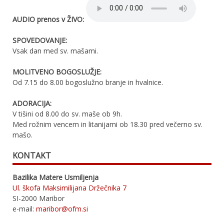
AUDIO prenos v ŽIVO:
SPOVEDOVANJE:
Vsak dan med sv. mašami.
MOLITVENO BOGOSLUŽJE:
Od 7.15 do 8.00 bogoslužno branje in hvalnice.
ADORACIJA:
V tišini od 8.00 do sv. maše ob 9h.
Med rožnim vencem in litanijami ob 18.30 pred večerno sv.
mašo.
KONTAKT
Bazilika Matere Usmiljenja
Ul. škofa Maksimilijana Držečnika 7
SI-2000 Maribor
e-mail:
maribor@ofm.si