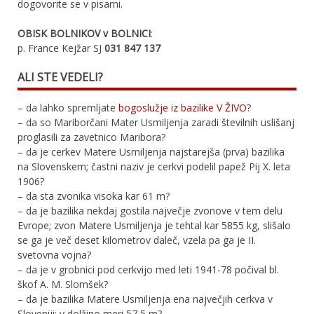
dogovorite se v pisarni.
OBISK BOLNIKOV v BOLNICI
:
p. France Kejžar SJ
031 847 137
ALI STE VEDELI?
– da lahko spremljate
bogoslužje iz bazilike V ŽIVO
?
– da so Mariborčani Mater Usmiljenja zaradi številnih uslišanj
proglasili za zavetnico Maribora?
– da je cerkev Matere Usmiljenja najstarejša (prva) bazilika
na Slovenskem; častni naziv je cerkvi podelil papež Pij X. leta
1906?
– da sta zvonika visoka kar 61 m?
– da je bazilika nekdaj gostila največje zvonove v tem delu
Evrope; zvon Matere Usmiljenja je tehtal kar 5855 kg, slišalo
se ga je več deset kilometrov daleč, vzela pa ga je II.
svetovna vojna?
– da je v grobnici pod cerkvijo med leti 1941-78 počival bl.
škof A. M. Slomšek?
– da je bazilika Matere Usmiljenja ena največjih cerkva v
Sloveniji; v dolžino meri 57,5 m?