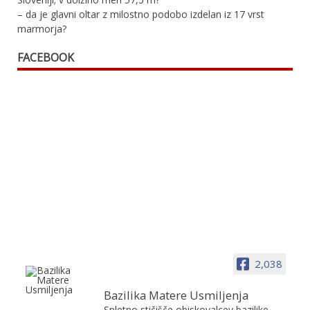
– da je glavni oltar z milostno podobo izdelan iz 17 vrst
marmorja?
FACEBOOK
2,038
Bazilika Matere Usmiljenja
Spletno stičišče obiskovalcev bazilike