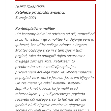
PAPEŽ FRANČIŠEK
Kateheza pri splošni avdienci,
5. maja 2021
Kontemplativna molitev
Biti kontemplativni ni odvisno od oči, temveč od
srca. Tu vstopi v igro molitev kot dejanje vere in
ljubezni, kot »dih« našega odnosa z Bogom.
Molitev očiščuje srce in s tem zjasni tudi
pogled, tako da omogoči dojeti stvarnost z
drugega zornega kota. Katekizem to
preobrazbo srca z molitvijo opisuje s
pričevanjem Arškega župnika: »Kontemplacija
je pogled vere, uprt v Jezusa. ‘Jaz zrem Njega in
On zre mene,’ je rekel svojemu svetemu
župniku kmet iz Arsa, ko je molil pred
tabernakljem. […] Luč Jezusovega pogleda
razsvetli oči našega srca; ta luč nas uči vse
gledati v luči njegove resnice in njegovega
sočutja do vseh ljudi«. Vse prihaja od tam: iz