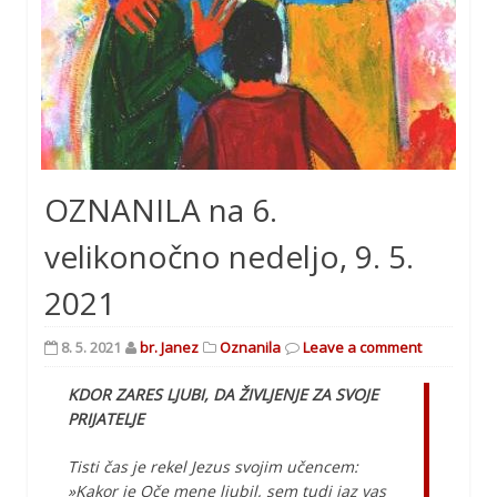
OZNANILA na 6.
velikonočno nedeljo, 9. 5.
2021
8. 5. 2021
br. Janez
Oznanila
Leave a comment
KDOR ZARES LJUBI, DA ŽIVLJENJE ZA SVOJE
PRIJATELJE
Tisti čas je rekel Jezus svojim učencem:
»Kakor je Oče mene ljubil, sem tudi jaz vas