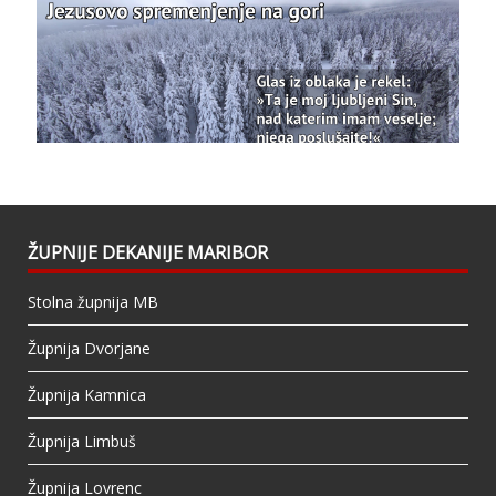
View on Facebook
·
Share
Bazilika Matere Usmiljenja
updated their
status.
1 years ago
This content isn't available right now
When this happens, it's usually because the
owner only shared it with a small group of
people, changed who can see it or it's been
ŽUPNIJE DEKANIJE MARIBOR
deleted.
Stolna župnija MB
View on Facebook
·
Share
Župnija Dvorjane
Župnija Kamnica
Župnija Limbuš
Župnija Lovrenc