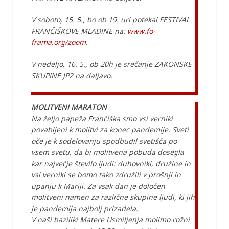
V soboto, 15. 5., bo ob 19. uri potekal FESTIVAL
FRANČIŠKOVE MLADINE na:
www.fo-
frama.org/zoom
.
V nedeljo, 16. 5., ob 20h je srečanje ZAKONSKE
SKUPINE JP2 na daljavo.
MOLITVENI MARATON
Na željo papeža Frančiška smo vsi verniki
povabljeni k molitvi za konec pandemije. Sveti
oče je k sodelovanju spodbudil svetišča po
vsem svetu, da bi molitvena pobuda dosegla
kar največje število ljudi: duhovniki, družine in
vsi verniki se bomo tako združili v prošnji in
upanju k Mariji. Za vsak dan je določen
molitveni namen za različne skupine ljudi, ki jih
je pandemija najbolj prizadela.
V naši baziliki Matere Usmiljenja molimo rožni