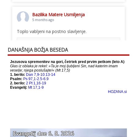
Bazilika Matere Usmiljenja
5 months ago
Toplo vabljeni na postno slavljenje.
This content isn't available right now
DANAŠNJA BOŽJA BESEDA
When this happens, it's usually because the
owner only shared it with a small group of
people, changed who can see it or it's been
deleted.
View on Facebook
·
Share
Bazilika Matere Usmiljenja
12 months ago
Že 125 let - za vas.
www.bazilika.info/125-letnica-
posvetitve-cerkve/
Photo