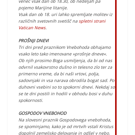
venec vsak dan ob 18.30, ob nedeljah pa
pojemo Marijine litanije.
Vsak dan ob 18. uri lahko spremljate molitev iz
različnih svetovnih svetišč na
spletni strani
Vatican News
.
PROŠNJI DNEVI
Tri dni pred praznikom Vnebohoda obhajamo
vsako leto tako imenovane »prošnje dneve«.
Ob njih prosimo Boga usmiljenja, da bi od nas
odvrnil vsakovrstno dušno in telesno zlo ter za
primerno vreme, da bi naši vrtovi, polja,
sadovnjaki in vsa narava obrodila bogat sad. Po
duhovni vsebini so to spokorni dnevi. Nekdaj so
se te dni postili in hodili v obhodu bosi v duhu
spokornosti.
GOSPODOV VNEBOHOD
Na slovesni praznik Gospodovega vnebohoda,
se spominjamo, kako je od mrtvih vstali Kristus
dopolnil zemeljsko delovanje in odšel v nebo.