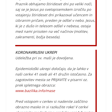
Praznik obhajamo štirideset dni po veliki noči,
saj se je Jezus po svetopisemskem izročilu po
vstajenju štirideset dni prikazoval učencem in
izbranim pričam, preden je odšel v nebo. Jezus,
ki je z dušo in telesom odšel v nebesa, ostaja
med nami prisoten na več načinov (molitev,
zakramenti, božja beseda).
KORONAVIRUSNI UKREPI
Udeležba pri sv. maši je dovoljena.
Epidemiološki ukrepi določajo, da je lahko v
naši cerkvi 41 oseb ali 41 družin istočasno. Za
zagotovitev mesta se PRIJAVITE v pisarni oz.
prek spletnega obrazca:
www.bazilika.info/mase
Pred vstopom v cerkev si nadenite zaščitno
obrazno masko in si razkužite roke! V cerkvi