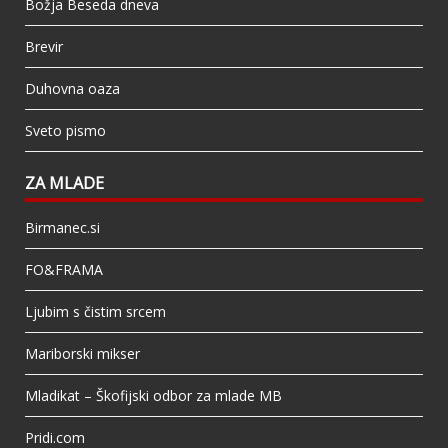
Božja Beseda dneva
Brevir
Duhovna oaza
Sveto pismo
ZA MLADE
Birmanec.si
FO&FRAMA
Ljubim s čistim srcem
Mariborski mikser
Mladikat – Škofijski odbor za mlade MB
Pridi.com