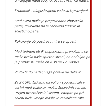
ohranjajte medsebojno razdaljo vsaj 1,5 metra.
Kropilniki z blagoslovljeno vodo so izpraznjeni.
Med sveto mašo je prepovedano zborovsko
petje, dovoljeno pa je cerkveno ljudsko in
solistično petje.
Rokovanje ob pozdravu miru se opusti.
h
Med tednom ob 9
neposredno prenašamo sv.
maše preko naše spletne strani, ob nedeljah pa
je prenos sv. maše ob 8.30 na TV Exodus.
VEROUK do nadaljnjega poteka na daljavo.
Za SV. SPOVED smo na voljo v spovednicah v
cerkvi med vsako sv. mašo. Spovednice imajo
urejen prezračevalni sistem, vstopite pa pri
zeleni lučki. Imejte masko in razkužene roke!