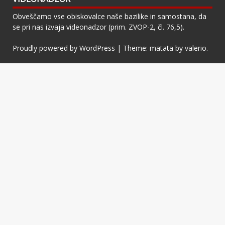
Obveščamo vse obiskovalce naše bazilike in samostana, da
se pri nas izvaja videonadzor (prim. ZVOP-2, čl. 76,5).
Proudly powered by WordPress
|
Theme: matata by
valerio
.