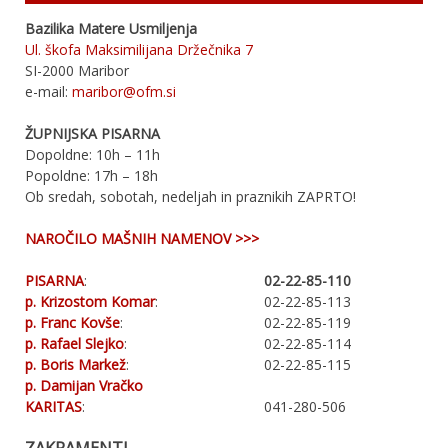
Bazilika Matere Usmiljenja
Ul. škofa Maksimilijana Držečnika 7
SI-2000 Maribor
e-mail:
maribor@ofm.si
ŽUPNIJSKA PISARNA
Dopoldne: 10h – 11h
Popoldne: 17h – 18h
Ob sredah, sobotah, nedeljah in praznikih ZAPRTO!
NAROČILO MAŠNIH NAMENOV >>>
PISARNA
:
02-22-85-110
p. Krizostom Komar
:
02-22-85-113
p. Franc Kovše
:
02-22-85-119
p. Rafael Slejko
:
02-22-85-114
p. Boris Markež
:
02-22-85-115
p. Damijan Vračko
KARITAS
:
041-280-506
ZAKRAMENTI