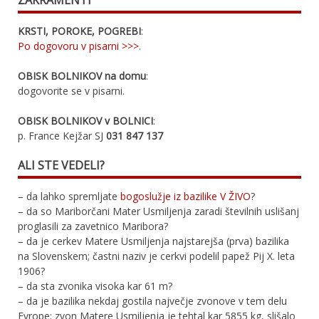
KRSTI, POROKE, POGREBI
:
Po dogovoru v pisarni >>>
.
OBISK BOLNIKOV na domu
:
dogovorite se v pisarni.
OBISK BOLNIKOV v BOLNICI
:
p. France Kejžar SJ
031 847 137
ALI STE VEDELI?
– da lahko spremljate
bogoslužje iz bazilike V ŽIVO
?
– da so Mariborčani Mater Usmiljenja zaradi številnih uslišanj
proglasili za zavetnico Maribora?
– da je cerkev Matere Usmiljenja najstarejša (prva) bazilika
na Slovenskem; častni naziv je cerkvi podelil papež Pij X. leta
1906?
– da sta zvonika visoka kar 61 m?
– da je bazilika nekdaj gostila največje zvonove v tem delu
Evrope; zvon Matere Usmiljenja je tehtal kar 5855 kg, slišalo