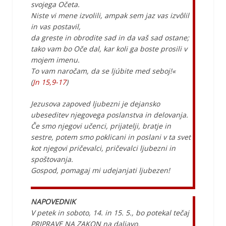
svojega Očeta.
Niste vi mene izvolili, ampak sem jaz vas izvôlil
in vas postavil,
da greste in obrodite sad in da vaš sad ostane;
tako vam bo Oče dal, kar koli ga boste prosili v
mojem imenu.
To vam naročam, da se ljúbite med seboj!«
(
Jn 15,9-17
)
Jezusova zapoved ljubezni je dejansko
ubeseditev njegovega poslanstva in delovanja.
Če smo njegovi učenci, prijatelji, bratje in
sestre, potem smo poklicani in poslani v ta svet
kot njegovi pričevalci, pričevalci ljubezni in
spoštovanja.
Gospod, pomagaj mi udejanjati ljubezen!
NAPOVEDNIK
V petek in soboto, 14. in 15. 5., bo potekal tečaj
PRIPRAVE NA ZAKON na daljavo.