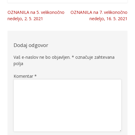
OZNANILA na 5. velikonočno
OZNANILA na 7. velikonočno
Navigacija
nedeljo, 2. 5. 2021
nedeljo, 16. 5. 2021
prispevka
Dodaj odgovor
Vaš e-naslov ne bo objavljen.
*
označuje zahtevana
polja
Komentar
*