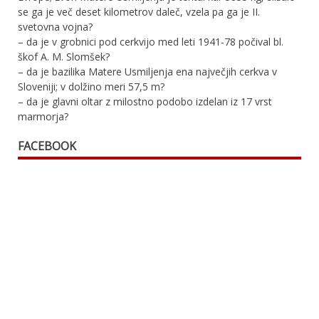
se ga je več deset kilometrov daleč, vzela pa ga je II.
svetovna vojna?
– da je v grobnici pod cerkvijo med leti 1941-78 počival bl.
škof A. M. Slomšek?
– da je bazilika Matere Usmiljenja ena največjih cerkva v
Sloveniji; v dolžino meri 57,5 m?
– da je glavni oltar z milostno podobo izdelan iz 17 vrst
marmorja?
FACEBOOK