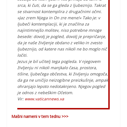
srca, ki čuti, da se ga gleda z ljubeznijo. Takrat
se stvarnost kontemplira z drugačnimi očmi.
»Jaz zrem Njega in On zre mene!« Tako je: v
ljubeči kontemplaciji, ki je značilna za
najintimnejšo molitev, niso potrebne mnoge
besede: dovolj je pogled, dovolj je prepričanje,
da je naše življenje obdano z veliko in zvesto
ljubeznijo, od katere nas nikoli ne bo moglo nič
ločiti.
Jezus je bil učitelj tega pogleda. V njegovem
življenju ni nikoli manjkalo časa, prostora,
tišine, ljubečega občestva, ki življenju omogoča,
da ga ne uničijo neizogibne preizkušnje, ampak
ohranjajo lepoto nedotaknjeno. Njegov pogled
je odnos z nebeškim Očetom.
Vir:
www.vaticannews.va
Mašni nameni v tem tednu >>>