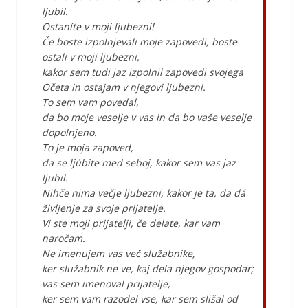
ljubil.
Ostaníte v moji ljubezni!
Če boste izpolnjevali moje zapovedi, boste
ostali v moji ljubezni,
kakor sem tudi jaz izpolnil zapovedi svojega
Očeta in ostajam v njegovi ljubezni.
To sem vam povedal,
da bo moje veselje v vas in da bo vaše veselje
dopolnjeno.
To je moja zapoved,
da se ljúbite med seboj, kakor sem vas jaz
ljubil.
Nihče nima večje ljubezni, kakor je ta, da dá
življenje za svoje prijatelje.
Vi ste moji prijatelji, če delate, kar vam
naročam.
Ne imenujem vas več služabnike,
ker služabnik ne ve, kaj dela njegov gospodar;
vas sem imenoval prijatelje,
ker sem vam razodel vse, kar sem slišal od