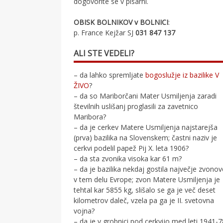
dogovorite se v pisarni.
OBISK BOLNIKOV v BOLNICI
:
p. France Kejžar SJ
031 847 137
ALI STE VEDELI?
– da lahko spremljate
bogoslužje iz bazilike V
ŽIVO
?
– da so Mariborčani Mater Usmiljenja zaradi
številnih uslišanj proglasili za zavetnico
Maribora?
– da je cerkev Matere Usmiljenja najstarejša
(prva) bazilika na Slovenskem; častni naziv je
cerkvi podelil papež Pij X. leta 1906?
– da sta zvonika visoka kar 61 m?
– da je bazilika nekdaj gostila največje zvono
v tem delu Evrope; zvon Matere Usmiljenja je
tehtal kar 5855 kg, slišalo se ga je več deset
kilometrov daleč, vzela pa ga je II. svetovna
vojna?
– da je v grobnici pod cerkvijo med leti 1941-