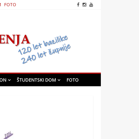
M
FOTO
frančiškanska cerkev v
Mariboru
KON
ŠTUDENTSKI DOM
FOTO