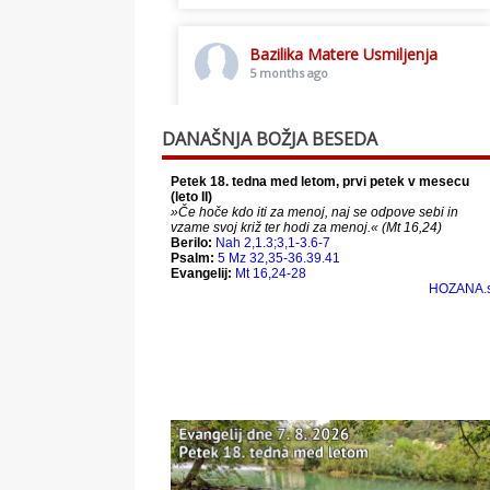
Bazilika Matere Usmiljenja
5 months ago
Toplo vabljeni na postno slavljenje.
DANAŠNJA BOŽJA BESEDA
This content isn't available right
now
When this happens, it's usually
because the owner only shared it
with a small group of people,
changed who can see it or it's been
deleted.
View on Facebook
·
Share
Bazilika Matere Usmiljenja
12 months ago
Že 125 let - za vas.
www.bazilika.info/125-letnica-