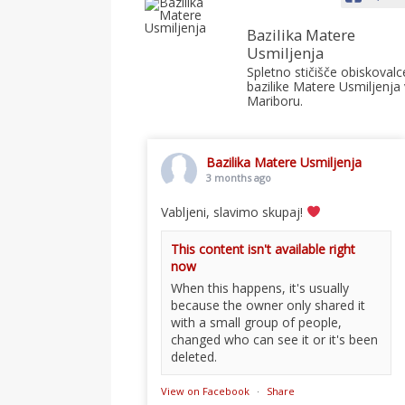
Bazilika Matere
Usmiljenja
Spletno stičišče obiskovalc
bazilike Matere Usmiljenja 
Mariboru.
Bazilika Matere Usmiljenja
3 months ago
Vabljeni, slavimo skupaj!
This content isn't available right
now
When this happens, it's usually
because the owner only shared it
with a small group of people,
changed who can see it or it's been
deleted.
View on Facebook
·
Share