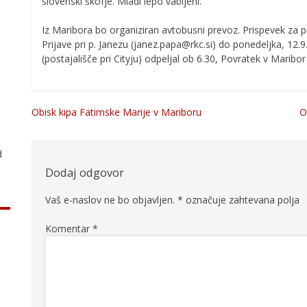
slovenski škofje. Mladi lepo vabljeni.
Iz Maribora bo organiziran avtobusni prevoz. Prispevek za pr
Prijave pri p. Janezu (janez.papa@rkc.si) do ponedeljka, 12
(postajališče pri Cityju) odpeljal ob 6.30, Povratek v Maribor
.
Obisk kipa Fatimske Marije v Mariboru
O
Navigacija
prispevka
d
Dodaj odgovor
Vaš e-naslov ne bo objavljen.
*
označuje zahtevana polja
Komentar
*