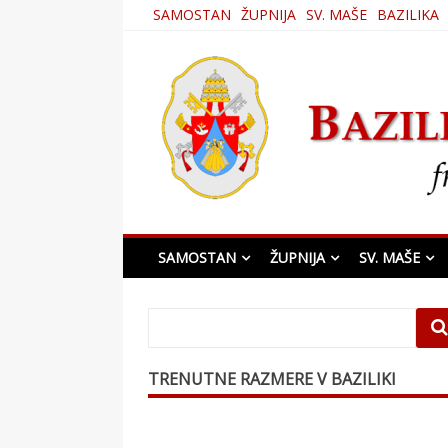
Skip
SAMOSTAN
ŽUPNIJA
SV. MAŠE
BAZILIKA
to
content
Bazilika Matere Usmi
SAMOSTAN
ŽUPNIJA
SV. MAŠE
TRENUTNE RAZMERE V BAZILIKI