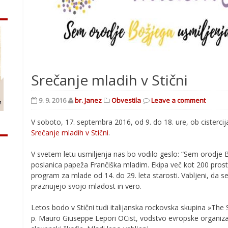
Srečanje mladih v Stični
9. 9. 2016
br. Janez
Obvestila
Leave a comment
V soboto, 17. septembra 2016, od 9. do 18. ure, ob cisterc
Srečanje mladih v Stični
.
V svetem letu usmiljenja nas bo vodilo geslo: “Sem orodje Bo
poslanica papeža Frančiška mladim. Ekipa več kot 200 prostov
program za mlade od 14. do 29. leta starosti. Vabljeni, da se
praznujejo svojo mladost in vero.
Letos bodo v Stični tudi italijanska rockovska skupina »The 
p. Mauro Giuseppe Lepori OCist, vodstvo evropske organizac