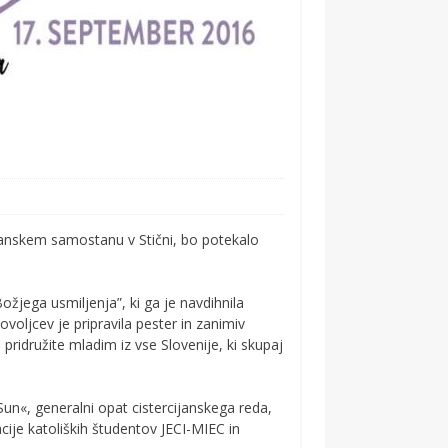
ijanskem samostanu v Stični, bo potekalo
žjega usmiljenja”, ki ga je navdihnila
oljcev je pripravila pester in zanimiv
 pridružite mladim iz vse Slovenije, ki skupaj
Sun«, generalni opat cistercijanskega reda,
ije katoliških študentov JECI-MIEC in