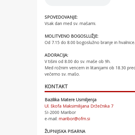
SPOVEDOVANJE:
Vsak dan med sv. mašami.
MOLITVENO BOGOSLUŽJE:
Od 7.15 do 8.00 bogoslužno branje in hvalnice
ADORACIJA:
V tišini od 8.00 do sv. maše ob 9h.
Med rožnim vencem in litanijami ob 18.30 pre
večerno sv. mašo.
KONTAKT
Bazilika Matere Usmiljenja
Ul. škofa Maksimilijana Držečnika 7
SI-2000 Maribor
e-mail:
maribor@ofm.si
ŽUPNIJSKA PISARNA