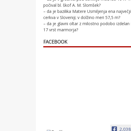
počival bl. škof A. M. Slomšek?
– da je bazilika Matere Usmiljenja ena največj
cerkva v Sloveniji; v dolžino meri 57,5 m?
– da je glavni oltar z milostno podobo izdelan 
17 vrst marmorja?
FACEBOOK
2,038