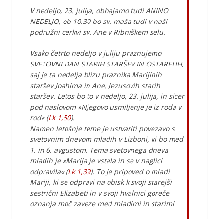
V nedeljo, 23. julija, obhajamo tudi ANINO
NEDELJO, ob 10.30 bo sv. maša tudi v naši
podružni cerkvi sv. Ane v Ribniškem selu.
Vsako četrto nedeljo v juliju praznujemo
SVETOVNI DAN STARIH STARŠEV IN OSTARELIH,
saj je ta nedelja blizu praznika Marijinih
staršev Joahima in Ane, Jezusovih starih
staršev. Letos bo to v nedeljo, 23. julija, in sicer
pod naslovom »Njegovo usmiljenje je iz roda v
rod« (
Lk 1,50
).
Namen letošnje teme je ustvariti povezavo s
svetovnim dnevom mladih v Lizboni, ki bo med
1. in 6. avgustom. Tema svetovnega dneva
mladih je »Marija je vstala in se v naglici
odpravila« (
Lk 1,39
). To je pripoved o mladi
Mariji, ki se odpravi na obisk k svoji starejši
sestrični Elizabeti in v svoji hvalnici goreče
oznanja moč zaveze med mladimi in starimi.