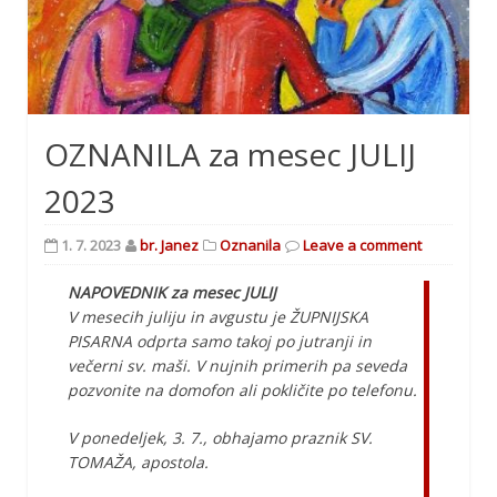
OZNANILA za mesec JULIJ
2023
1. 7. 2023
br. Janez
Oznanila
Leave a comment
NAPOVEDNIK za mesec JULIJ
V mesecih juliju in avgustu je ŽUPNIJSKA
PISARNA odprta samo takoj po jutranji in
večerni sv. maši. V nujnih primerih pa seveda
pozvonite na domofon ali pokličite po telefonu.
V ponedeljek, 3. 7., obhajamo praznik SV.
TOMAŽA, apostola.