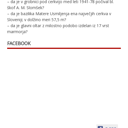
– da je v grobnici pod cerkvijo med leti 1941-78 počival bl.
škof A. M. Slomšek?
– da je bazilika Matere Usmiljenja ena največjih cerkva v
Sloveniji; v dolžino meri 57,5 m?
– da je glavni oltar z milostno podobo izdelan iz 17 vrst
marmorja?
FACEBOOK