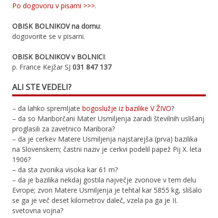
Po dogovoru v pisarni >>>
.
OBISK BOLNIKOV na domu
:
dogovorite se v pisarni.
OBISK BOLNIKOV v BOLNICI
:
p. France Kejžar SJ
031 847 137
ALI STE VEDELI?
– da lahko spremljate
bogoslužje iz bazilike V ŽIVO
?
– da so Mariborčani Mater Usmiljenja zaradi številnih uslišanj
proglasili za zavetnico Maribora?
– da je cerkev Matere Usmiljenja najstarejša (prva) bazilika
na Slovenskem; častni naziv je cerkvi podelil papež Pij X. leta
1906?
– da sta zvonika visoka kar 61 m?
– da je bazilika nekdaj gostila največje zvonove v tem delu
Evrope; zvon Matere Usmiljenja je tehtal kar 5855 kg, slišalo
se ga je več deset kilometrov daleč, vzela pa ga je II.
svetovna vojna?