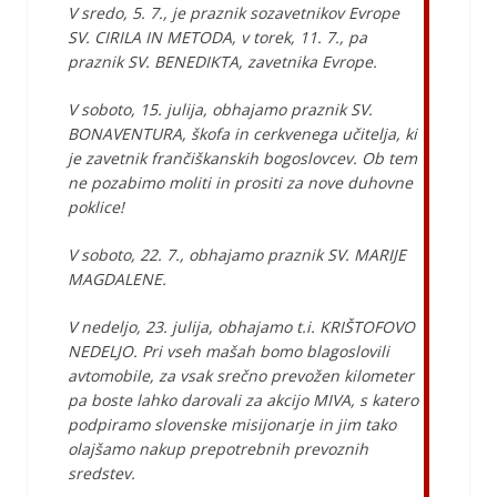
V sredo, 5. 7., je praznik sozavetnikov Evrope
SV. CIRILA IN METODA, v torek, 11. 7., pa
praznik SV. BENEDIKTA, zavetnika Evrope.
V soboto, 15. julija, obhajamo praznik SV.
BONAVENTURA, škofa in cerkvenega učitelja, ki
je zavetnik frančiškanskih bogoslovcev. Ob tem
ne pozabimo moliti in prositi za nove duhovne
poklice!
V soboto, 22. 7., obhajamo praznik SV. MARIJE
MAGDALENE.
V nedeljo, 23. julija, obhajamo t.i. KRIŠTOFOVO
NEDELJO. Pri vseh mašah bomo blagoslovili
avtomobile, za vsak srečno prevožen kilometer
pa boste lahko darovali za akcijo MIVA, s katero
podpiramo slovenske misijonarje in jim tako
olajšamo nakup prepotrebnih prevoznih
sredstev.