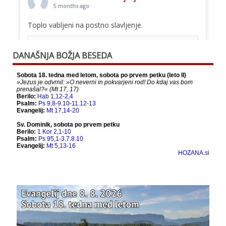
5 months ago
Toplo vabljeni na postno slavljenje.
This content isn't available right now
DANAŠNJA BOŽJA BESEDA
When this happens, it's usually because the
owner only shared it with a small group of
people, changed who can see it or it's been
deleted.
View on Facebook
·
Share
Bazilika Matere Usmiljenja
12 months ago
Že 125 let - za vas.
www.bazilika.info/125-letnica-
posvetitve-cerkve/
Photo
View on Facebook
·
Share