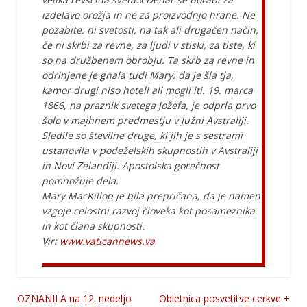
izdelavo orožja in ne za proizvodnjo hrane. Ne
pozabite: ni svetosti, na tak ali drugačen način,
če ni skrbi za revne, za ljudi v stiski, za tiste, ki
so na družbenem obrobju. Ta skrb za revne in
odrinjene je gnala tudi Mary, da je šla tja,
kamor drugi niso hoteli ali mogli iti. 19. marca
1866, na praznik svetega Jožefa, je odprla prvo
šolo v majhnem predmestju v Južni Avstraliji.
Sledile so številne druge, ki jih je s sestrami
ustanovila v podeželskih skupnostih v Avstraliji
in Novi Zelandiji. Apostolska gorečnost
pomnožuje dela.
Mary MacKillop je bila prepričana, da je namen
vzgoje celostni razvoj človeka kot posameznika
in kot člana skupnosti.
Vir:
www.vaticannews.va
OZNANILA na 12. nedeljo
Obletnica posvetitve cerkve +