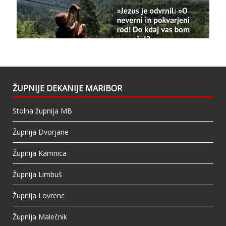
Bazilika Matere Usmiljenja
updated their
status.
1 years ago
This content isn't available right now
When this happens, it's usually because the
owner only shared it with a small group of
people, changed who can see it or it's been
ŽUPNIJE DEKANIJE MARIBOR
deleted.
Stolna župnija MB
View on Facebook
·
Share
Župnija Dvorjane
Župnija Kamnica
Župnija Limbuš
Župnija Lovrenc
Župnija Malečnik