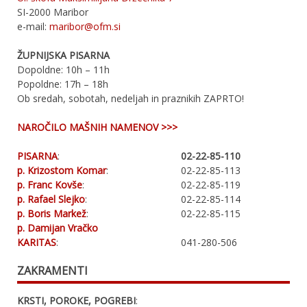
SI-2000 Maribor
e-mail:
maribor@ofm.si
ŽUPNIJSKA PISARNA
Dopoldne: 10h – 11h
Popoldne: 17h – 18h
Ob sredah, sobotah, nedeljah in praznikih ZAPRTO!
NAROČILO MAŠNIH NAMENOV >>>
PISARNA
:
02-22-85-110
p. Krizostom Komar
:
02-22-85-113
p. Franc Kovše
:
02-22-85-119
p. Rafael Slejko
:
02-22-85-114
p. Boris Markež
:
02-22-85-115
p. Damijan Vračko
KARITAS
:
041-280-506
ZAKRAMENTI
KRSTI, POROKE, POGREBI
: