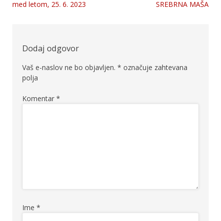
Navigacija
med letom, 25. 6. 2023
SREBRNA MAŠA
prispevka
Dodaj odgovor
Vaš e-naslov ne bo objavljen.
*
označuje zahtevana
polja
Komentar
*
Ime
*