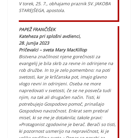
V torek, 25. 7., obhajamo praznik SV. JAKOBA
STAREJŠEGA, apostola.
PAPEŽ FRANČIŠEK
Kateheza pri splošni avdienci,
28. junija 2023
Pričevalci – sveta Mary MacKillop
Bistvena značilnost njene gorečnosti za
evangelij je bila skrb za revne in odrinjene na
rob družbe. In to je zelo pomembno: na poti
svetosti, kar je krščanska pot, imajo glavno
vlogo revni in odrinjeni. Oseba ne more
napredovati v svetosti, če se ne posveča tudi
njim, na tak ali drugačen način. Tisti, ki
potrebujejo Gospodovo pomoč, prinašajo
Gospodovo navzočnost. Enkrat sem prebral
misel, ki se me je dotaknila; takole pravi:
»Protagonist zgodovine je berač. Berači so tisti,
ki pozornost usmerijo na nepravičnost, ki je
velika revščina sveta.« Denar se porabi za