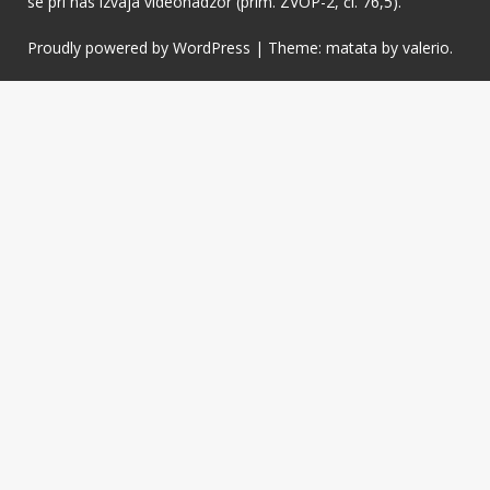
se pri nas izvaja videonadzor (prim. ZVOP-2, čl. 76,5).
Proudly powered by WordPress
|
Theme: matata by
valerio
.