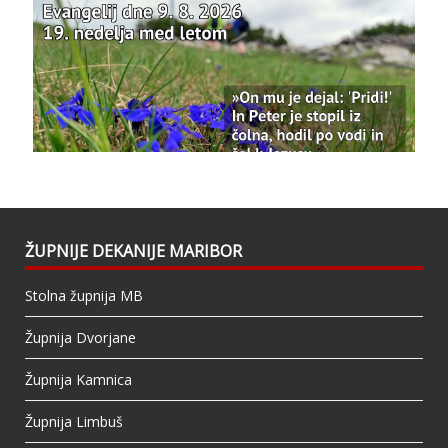
Photo
View on Facebook
·
Share
Bazilika Matere Usmiljenja
updated their
status.
1 years ago
This content isn't available right now
When this happens, it's usually because the
owner only shared it with a small group of
people, changed who can see it or it's been
ŽUPNIJE DEKANIJE MARIBOR
deleted.
Stolna župnija MB
View on Facebook
·
Share
Župnija Dvorjane
Župnija Kamnica
Župnija Limbuš