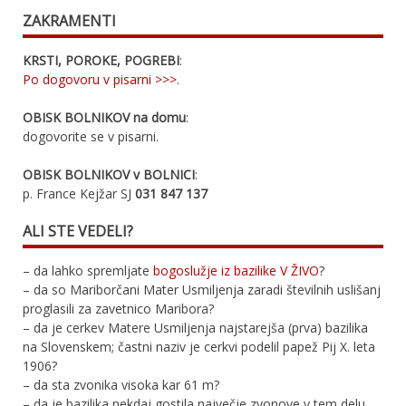
ZAKRAMENTI
KRSTI, POROKE, POGREBI
:
Po dogovoru v pisarni >>>
.
OBISK BOLNIKOV na domu
:
dogovorite se v pisarni.
OBISK BOLNIKOV v BOLNICI
:
p. France Kejžar SJ
031 847 137
ALI STE VEDELI?
– da lahko spremljate
bogoslužje iz bazilike V ŽIVO
?
– da so Mariborčani Mater Usmiljenja zaradi številnih uslišanj
proglasili za zavetnico Maribora?
– da je cerkev Matere Usmiljenja najstarejša (prva) bazilika
na Slovenskem; častni naziv je cerkvi podelil papež Pij X. leta
1906?
– da sta zvonika visoka kar 61 m?
– da je bazilika nekdaj gostila največje zvonove v tem delu