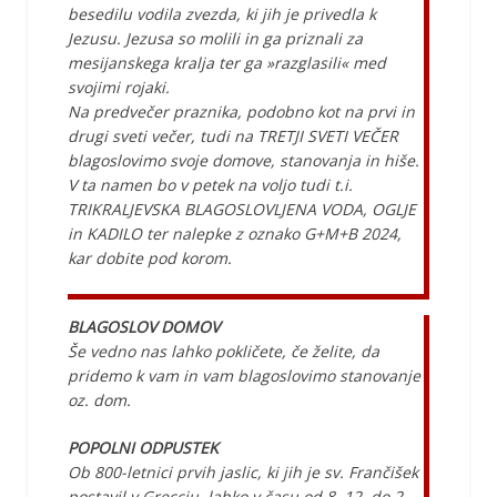
besedilu vodila zvezda, ki jih je privedla k
Jezusu. Jezusa so molili in ga priznali za
mesijanskega kralja ter ga »razglasili« med
svojimi rojaki.
Na predvečer praznika, podobno kot na prvi in
drugi sveti večer, tudi na TRETJI SVETI VEČER
blagoslovimo svoje domove, stanovanja in hiše.
V ta namen bo v petek na voljo tudi t.i.
TRIKRALJEVSKA BLAGOSLOVLJENA VODA, OGLJE
in KADILO ter nalepke z oznako G+M+B 2024,
kar dobite pod korom.
BLAGOSLOV DOMOV
Še vedno nas lahko pokličete, če želite, da
pridemo k vam in vam blagoslovimo stanovanje
oz. dom.
POPOLNI ODPUSTEK
Ob 800-letnici prvih jaslic, ki jih je sv. Frančišek
postavil v Grecciu, lahko v času od 8. 12. do 2.