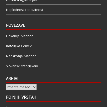
Neplodnost-rodovitnost
POVEZAVE
Dekanija Maribor
Katoliška Cerkev
Nadškofija Maribor
Slovenski frančiškani
ARHIVI
Arhivi
PO NJIH VRSTAH