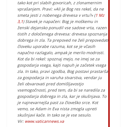
tako kot pri slabih govoricah, z zlonamernim
vprašanjem. Pravi: »Ali je Bog res rekel, da ne
smeta jesti z nobenega drevesa v vrtu?« (
1 Mz
3,1
) Stavek je napačen: Bog je moškemu in
ženski dejansko ponudil vse sadove vrta, razen
tistih z določenega drevesa: drevesa spoznanja
dobrega in zla. Ta prepoved ne želi prepovedati
človeku uporabe razuma, kot se je včasih
napačno razlagalo, ampak je merilo modrosti.
Kot da bi rekel: spoznaj mejo, ne imej se za
gospodarja vsega, kajti napuh je začetek vsega
zla. In tako, pravi zgodba, Bog postavi prastarša
za gospodarja in varuha stvarstva, vendar ju
želi obvarovati pred domišljavostjo
vsemogočnosti, pred tem, da bi se naredila za
gospodarja dobrega in zla, kar je skušnjava. To
je najnevarnejša past za človeško srce. Kot
vemo, se Adam in Eva nista zmogla upreti
skušnjavi kače. In tako se je vse sesulo.
Vir:
www.vaticannews.va