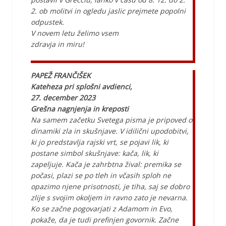
2. ob molitvi in ogledu jaslic prejmete popolni
odpustek.
V novem letu želimo vsem
zdravja in miru!
PAPEŽ FRANČIŠEK
Kateheza pri splošni avdienci,
27. december 2023
Grešna nagnjenja in kreposti
Na samem začetku Svetega pisma je pripoved o
dinamiki zla in skušnjave. V idilični upodobitvi,
ki jo predstavlja rajski vrt, se pojavi lik, ki
postane simbol skušnjave: kača, lik, ki
zapeljuje. Kača je zahrbtna žival: premika se
počasi, plazi se po tleh in včasih sploh ne
opazimo njene prisotnosti, je tiha, saj se dobro
zlije s svojim okoljem in ravno zato je nevarna.
Ko se začne pogovarjati z Adamom in Evo,
pokaže, da je tudi prefinjen govornik. Začne