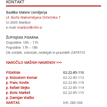
KONTAKT
Bazilika Matere Usmiljenja
Ul. škofa Maksimilijana Držečnika 7
SI-2000 Maribor
e-mail:
maribor@ofm.si
ŽUPNIJSKA PISARNA
Dopoldne: 10h – 11h
Popoldne: 17h – 18h
Ob sredah, sobotah, nedeljah in praznikih ZAPRTO!
NAROČILO MAŠNIH NAMENOV >>>
PISARNA
:
02-22-85-110
p. Krizostom Komar
:
02-22-85-113
p. Franc Kovše
:
02-22-85-119
p. Rafael Slejko
:
02-22-85-114
p. Boris Markež
:
02-22-85-115
p. Damijan Vračko
KARITAS
:
041-280-506