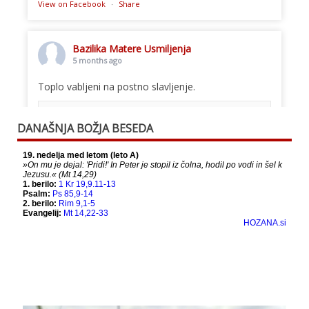
View on Facebook
·
Share
Bazilika Matere Usmiljenja
5 months ago
Toplo vabljeni na postno slavljenje.
This content isn't available right now
DANAŠNJA BOŽJA BESEDA
When this happens, it's usually because the
owner only shared it with a small group of
people, changed who can see it or it's been
deleted.
View on Facebook
·
Share
Bazilika Matere Usmiljenja
12 months ago
Že 125 let - za vas.
www.bazilika.info/125-letnica-
posvetitve-cerkve/