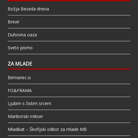
Božja Beseda dneva
Brevir
Duhovna oaza
Sveto pismo
ZA MLADE
Birmanec.si
FO&FRAMA
Ljubim s čistim srcem
Mariborski mikser
Mladikat – Škofijski odbor za mlade MB