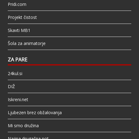
Pridi.com
Projekt čistost
Skavti MB1
Šola za animatorje
ZA PARE
24kul.si
DIŽ
Iskreni.net
Ljubezen brez obžalovanja
Mi smo družina
Najina drugačna pot