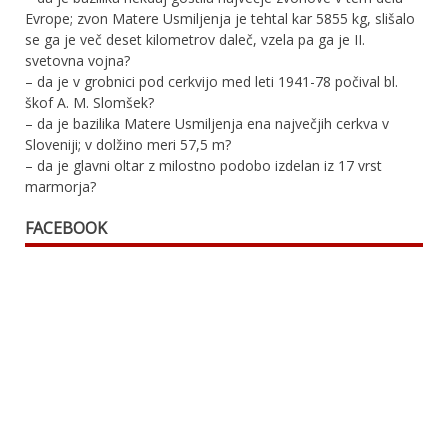
Evrope; zvon Matere Usmiljenja je tehtal kar 5855 kg, slišalo
se ga je več deset kilometrov daleč, vzela pa ga je II.
svetovna vojna?
– da je v grobnici pod cerkvijo med leti 1941-78 počival bl.
škof A. M. Slomšek?
– da je bazilika Matere Usmiljenja ena največjih cerkva v
Sloveniji; v dolžino meri 57,5 m?
– da je glavni oltar z milostno podobo izdelan iz 17 vrst
marmorja?
FACEBOOK