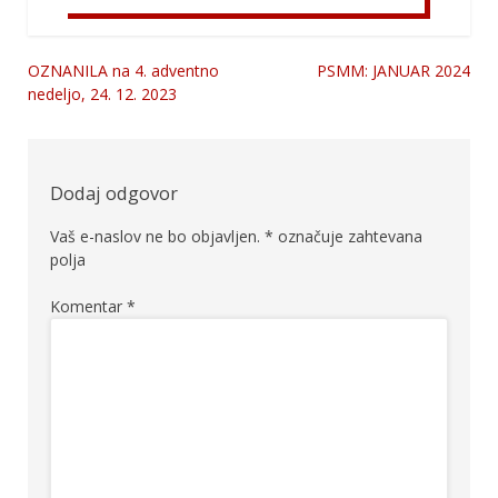
OZNANILA na 4. adventno
PSMM: JANUAR 2024
Navigacija
nedeljo, 24. 12. 2023
prispevka
Dodaj odgovor
Vaš e-naslov ne bo objavljen.
*
označuje zahtevana
polja
Komentar
*