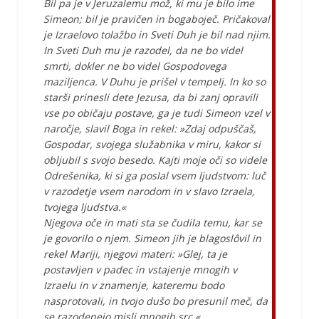
Bil pa je v Jeruzalemu mož, ki mu je bilo ime
Simeon; bil je pravičen in bogaboječ. Pričakoval
je Izraelovo tolažbo in Sveti Duh je bil nad njim.
In Sveti Duh mu je razodel, da ne bo videl
smrti, dokler ne bo videl Gospodovega
maziljenca. V Duhu je prišel v tempelj. In ko so
starši prinesli dete Jezusa, da bi zanj opravili
vse po običaju postave, ga je tudi Simeon vzel v
naročje, slavil Boga in rekel: »Zdaj odpuščaš,
Gospodar, svojega služabnika v miru, kakor si
obljubil s svojo besedo. Kajti moje oči so videle
Odrešenika, ki si ga poslal vsem ljudstvom: luč
v razodetje vsem narodom in v slavo Izraela,
tvojega ljudstva.«
Njegova oče in mati sta se čudila temu, kar se
je govorilo o njem. Simeon jih je blagoslôvil in
rekel Mariji, njegovi materi: »Glej, ta je
postavljen v padec in vstajenje mnogih v
Izraelu in v znamenje, kateremu bodo
nasprotovali, in tvojo dušo bo presunil meč, da
se razodenejo misli mnogih src.«