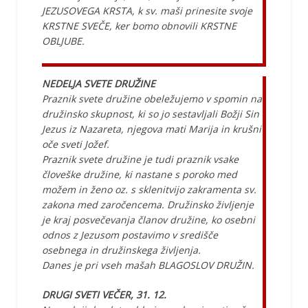
JEZUSOVEGA KRSTA, k sv. maši prinesite svoje
KRSTNE SVEČE, ker bomo obnovili KRSTNE
OBLJUBE.
NEDELJA SVETE DRUŽINE
Praznik svete družine obeležujemo v spomin na
družinsko skupnost, ki so jo sestavljali Božji Sin
Jezus iz Nazareta, njegova mati Marija in krušni
oče sveti Jožef.
Praznik svete družine je tudi praznik vsake
človeške družine, ki nastane s poroko med
možem in ženo oz. s sklenitvijo zakramenta sv.
zakona med zaročencema. Družinsko življenje
je kraj posvečevanja članov družine, ko osebni
odnos z Jezusom postavimo v središče
osebnega in družinskega življenja.
Danes je pri vseh mašah BLAGOSLOV DRUŽIN.
DRUGI SVETI VEČER, 31. 12.