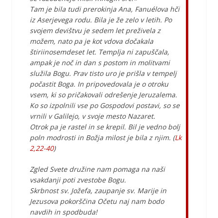
Tam je bila tudi prerokinja Ana, Fanuélova hči
iz Aserjevega rodu. Bila je že zelo v letih. Po
svojem devištvu je sedem let preživela z
možem, nato pa je kot vdova dočakala
štiriinosemdeset let. Templja ni zapuščala,
ampak je noč in dan s postom in molitvami
služila Bogu. Prav tisto uro je prišla v tempelj
počastit Boga. In pripovedovala je o otroku
vsem, ki so pričakovali odrešenje Jeruzalema.
Ko so izpolnili vse po Gospodovi postavi, so se
vrnili v Galilejo, v svoje mesto Nazaret.
Otrok pa je rastel in se krepil. Bil je vedno bolj
poln modrosti in Božja milost je bila z njim. (
Lk
2,22-40
)
Zgled Svete družine nam pomaga na naši
vsakdanji poti zvestobe Bogu.
Skrbnost sv. Jožefa, zaupanje sv. Marije in
Jezusova pokorščina Očetu naj nam bodo
navdih in spodbuda!