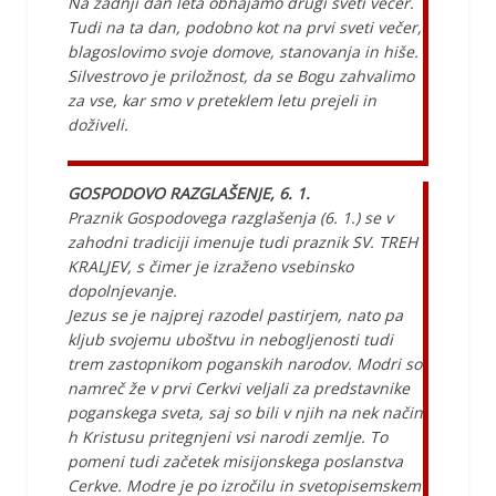
Na zadnji dan leta obhajamo drugi sveti večer.
Tudi na ta dan, podobno kot na prvi sveti večer,
blagoslovimo svoje domove, stanovanja in hiše.
Silvestrovo je priložnost, da se Bogu zahvalimo
za vse, kar smo v preteklem letu prejeli in
doživeli.
GOSPODOVO RAZGLAŠENJE, 6. 1.
Praznik Gospodovega razglašenja (6. 1.) se v
zahodni tradiciji imenuje tudi praznik SV. TREH
KRALJEV, s čimer je izraženo vsebinsko
dopolnjevanje.
Jezus se je najprej razodel pastirjem, nato pa
kljub svojemu uboštvu in nebogljenosti tudi
trem zastopnikom poganskih narodov. Modri so
namreč že v prvi Cerkvi veljali za predstavnike
poganskega sveta, saj so bili v njih na nek način
h Kristusu pritegnjeni vsi narodi zemlje. To
pomeni tudi začetek misijonskega poslanstva
Cerkve. Modre je po izročilu in svetopisemskem