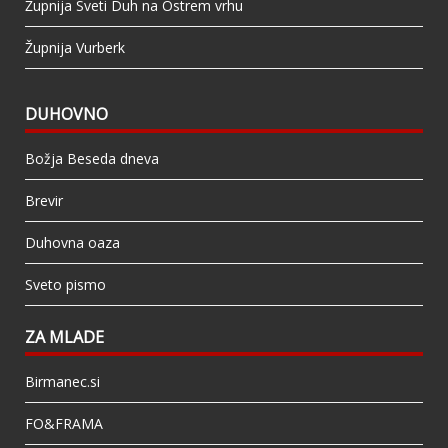
Župnija Sveti Duh na Ostrem vrhu
Župnija Vurberk
DUHOVNO
Božja Beseda dneva
Brevir
Duhovna oaza
Sveto pismo
ZA MLADE
Birmanec.si
FO&FRAMA