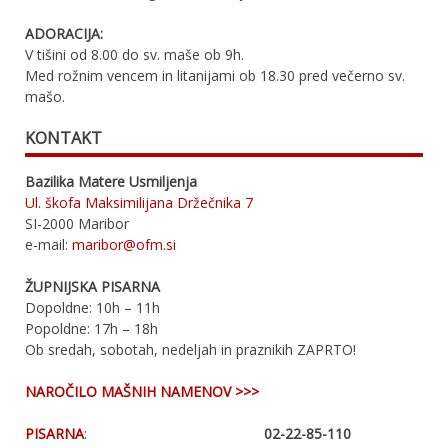
ADORACIJA:
V tišini od 8.00 do sv. maše ob 9h.
Med rožnim vencem in litanijami ob 18.30 pred večerno sv.
mašo.
KONTAKT
Bazilika Matere Usmiljenja
Ul. škofa Maksimilijana Držečnika 7
SI-2000 Maribor
e-mail:
maribor@ofm.si
ŽUPNIJSKA PISARNA
Dopoldne: 10h – 11h
Popoldne: 17h – 18h
Ob sredah, sobotah, nedeljah in praznikih ZAPRTO!
NAROČILO MAŠNIH NAMENOV >>>
PISARNA
:
02-22-85-110