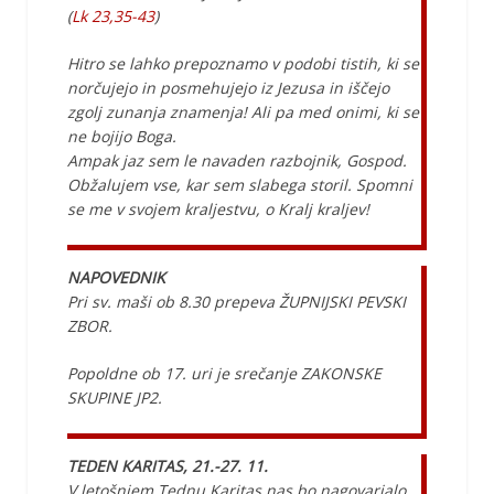
(
Lk 23,35-43
)
Hitro se lahko prepoznamo v podobi tistih, ki se
norčujejo in posmehujejo iz Jezusa in iščejo
zgolj zunanja znamenja! Ali pa med onimi, ki se
ne bojijo Boga.
Ampak jaz sem le navaden razbojnik, Gospod.
Obžalujem vse, kar sem slabega storil. Spomni
se me v svojem kraljestvu, o Kralj kraljev!
NAPOVEDNIK
Pri sv. maši ob 8.30 prepeva ŽUPNIJSKI PEVSKI
ZBOR.
Popoldne ob 17. uri je srečanje ZAKONSKE
SKUPINE JP2.
TEDEN KARITAS, 21.-27. 11.
V letošnjem Tednu Karitas nas bo nagovarjalo