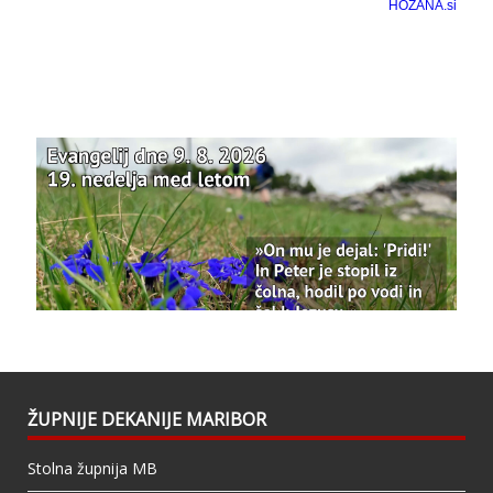
Bazilika Matere Usmiljenja
12 months ago
Že 125 let - za vas.
www.bazilika.info/125-letnica-
posvetitve-cerkve/
Photo
View on Facebook
·
Share
Bazilika Matere Usmiljenja
updated their
status.
1 years ago
This content isn't available right now
When this happens, it's usually because the
owner only shared it with a small group of
people, changed who can see it or it's been
ŽUPNIJE DEKANIJE MARIBOR
deleted.
Stolna župnija MB
View on Facebook
·
Share