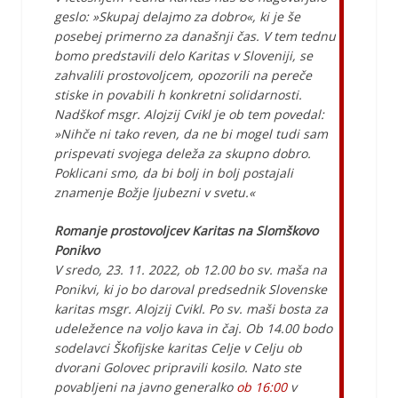
geslo: »Skupaj delajmo za dobro«, ki je še
posebej primerno za današnji čas. V tem tednu
bomo predstavili delo Karitas v Sloveniji, se
zahvalili prostovoljcem, opozorili na pereče
stiske in povabili h konkretni solidarnosti.
Nadškof msgr. Alojzij Cvikl je ob tem povedal:
»Nihče ni tako reven, da ne bi mogel tudi sam
prispevati svojega deleža za skupno dobro.
Poklicani smo, da bi bolj in bolj postajali
znamenje Božje ljubezni v svetu.«
Romanje prostovoljcev Karitas na Slomškovo
Ponikvo
V sredo, 23. 11. 2022, ob 12.00 bo sv. maša na
Ponikvi, ki jo bo daroval predsednik Slovenske
karitas msgr. Alojzij Cvikl. Po sv. maši bosta za
udeležence na voljo kava in čaj. Ob 14.00 bodo
sodelavci Škofijske karitas Celje v Celju ob
dvorani Golovec pripravili kosilo. Nato ste
povabljeni na javno generalko
ob 16:00
v