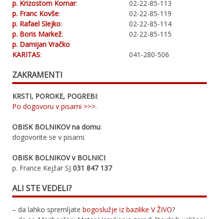
p. Krizostom Komar
:
02-22-85-113
p. Franc Kovše
:
02-22-85-119
p. Rafael Slejko
:
02-22-85-114
p. Boris Markež
:
02-22-85-115
p. Damijan Vračko
KARITAS
:
041-280-506
ZAKRAMENTI
KRSTI, POROKE, POGREBI
:
Po dogovoru v pisarni >>>
.
OBISK BOLNIKOV na domu
:
dogovorite se v pisarni.
OBISK BOLNIKOV v BOLNICI
:
p. France Kejžar SJ
031 847 137
ALI STE VEDELI?
– da lahko spremljate
bogoslužje iz bazilike V ŽIVO
?