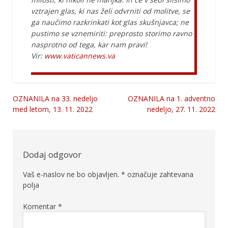
vztrajen glas, ki nas želi odvrniti od molitve, se
ga naučimo razkrinkati kot glas skušnjavca; ne
pustimo se vznemiriti: preprosto storimo ravno
nasprotno od tega, kar nam pravi!
Vir:
www.vaticannews.va
OZNANILA na 33. nedeljo
OZNANILA na 1. adventno
Navigacija
med letom, 13. 11. 2022
nedeljo, 27. 11. 2022
prispevka
Dodaj odgovor
Vaš e-naslov ne bo objavljen.
*
označuje zahtevana
polja
Komentar
*