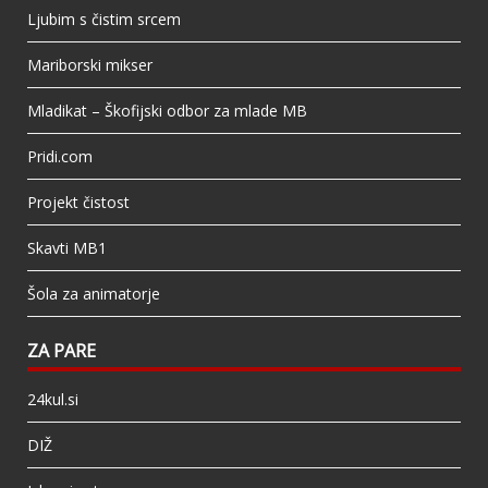
Ljubim s čistim srcem
Mariborski mikser
Mladikat – Škofijski odbor za mlade MB
Pridi.com
Projekt čistost
Skavti MB1
Šola za animatorje
ZA PARE
24kul.si
DIŽ