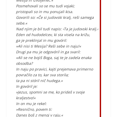
Mesija in Izvoljenec.«
Posmehovali so se mu tudi vojaki;
pristopali so in mu ponujali kisa.
Govorili so: »Če si judovski kralj, reši samega
sebe.«
Nad njim je bil tudi napis: ›Ta je judovski kralj.‹
Eden od hudodelcev, ki sta visela na križu,
ga je preklinjal in mu govóril:
»Ali nisi ti Mesija? Reši sebe in naju!«
Drugi pa mu je odgovóril in ga svaril:
»Ali se ne bojiš Boga, saj te je zadela enaka
obsodba?
In naju po pravici, kajti prejemava primerno
povračilo za to, kar sva storila;
ta pa ni stóril nič hudega.«
In govóril je:
»Jezus, spomni se me, ko prideš v svoje
kraljestvo!«
In on mu je rekel:
»Resnično, povem ti:
Danes boš z menoj v raju.«