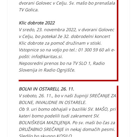
dvorani Golovec v Celju. Sv. mašo bo prenašala
TV Golica.
Klic dobrote 2022
V sredo, 23. novembra 2022, v dvorani Golovec
v Celju, bo potekal že 32. dobrodelni koncert
Klic dobrote za pomoč družinam v stiski.
Vstopnice so na voljo po tel.: 01 300 59 60 ali e-
pošti: info@karitas.si.
Neposredni prenos bo na TV SLO 1, Radio
Slovenija in Radio Ognjišče.
BOLNI IN OSTARELI, 26. 11.
V soboto, 26. 11., bo v naši župniji SREČANJE ZA
BOLNE, INVALIDNE IN OSTARELE.
Ob 9. uri bomo obhajali v baziliki SV. MAŠO, pri
kateri bomo podelili tudi zakrament SV.
BOLNIŠKEGA MAZILJENJA. Po sv. maši bo čas za
DRUŽABNO SREČANJE in nekaj domačih pesmi.
Sledilo bo skupno KOSILO.