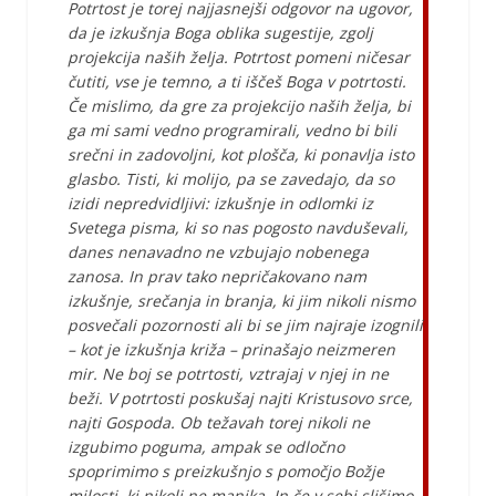
Potrtost je torej najjasnejši odgovor na ugovor,
da je izkušnja Boga oblika sugestije, zgolj
projekcija naših želja. Potrtost pomeni ničesar
čutiti, vse je temno, a ti iščeš Boga v potrtosti.
Če mislimo, da gre za projekcijo naših želja, bi
ga mi sami vedno programirali, vedno bi bili
srečni in zadovoljni, kot plošča, ki ponavlja isto
glasbo. Tisti, ki molijo, pa se zavedajo, da so
izidi nepredvidljivi: izkušnje in odlomki iz
Svetega pisma, ki so nas pogosto navduševali,
danes nenavadno ne vzbujajo nobenega
zanosa. In prav tako nepričakovano nam
izkušnje, srečanja in branja, ki jim nikoli nismo
posvečali pozornosti ali bi se jim najraje izognili
– kot je izkušnja križa – prinašajo neizmeren
mir. Ne boj se potrtosti, vztrajaj v njej in ne
beži. V potrtosti poskušaj najti Kristusovo srce,
najti Gospoda. Ob težavah torej nikoli ne
izgubimo poguma, ampak se odločno
spoprimimo s preizkušnjo s pomočjo Božje
milosti, ki nikoli ne manjka. In če v sebi slišimo