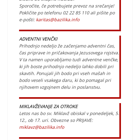
Sporočite, če potrebujete prevoz na srečanje!
Pokličite po telefonu 02 22 85 110 ali pišite po
e-pošti:
karitas@bazilika.info
ADVENTNI VENČKI
Prihodnjo nedeljo že začenjamo adventni čas,
čas priprave in pričakovanja Jezusovega rojstva.
V ta namen uporabljamo tudi adventne venčke,
ki jih boste prihodnjo nedeljo lahko dobili pri
skavtih. Ponujali jih bodo pri vseh mašah in
bodo veseli vsakega daru, ki bo pomagal pri
njihovem vzgojnem delu in poslanstvu.
MIKLAVŽEVANJE ZA OTROKE
Letos nas bo sv. Miklavž obiskal v ponedeljek, 5.
12., ob 17. uri. Obvezne so PRIJAVE:
miklavz@bazilika.info