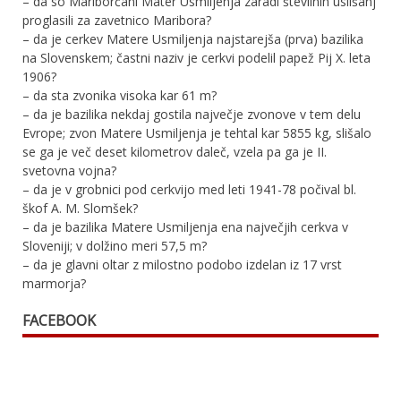
– da so Mariborčani Mater Usmiljenja zaradi številnih uslišanj
proglasili za zavetnico Maribora?
– da je cerkev Matere Usmiljenja najstarejša (prva) bazilika
na Slovenskem; častni naziv je cerkvi podelil papež Pij X. leta
1906?
– da sta zvonika visoka kar 61 m?
– da je bazilika nekdaj gostila največje zvonove v tem delu
Evrope; zvon Matere Usmiljenja je tehtal kar 5855 kg, slišalo
se ga je več deset kilometrov daleč, vzela pa ga je II.
svetovna vojna?
– da je v grobnici pod cerkvijo med leti 1941-78 počival bl.
škof A. M. Slomšek?
– da je bazilika Matere Usmiljenja ena največjih cerkva v
Sloveniji; v dolžino meri 57,5 m?
– da je glavni oltar z milostno podobo izdelan iz 17 vrst
marmorja?
FACEBOOK